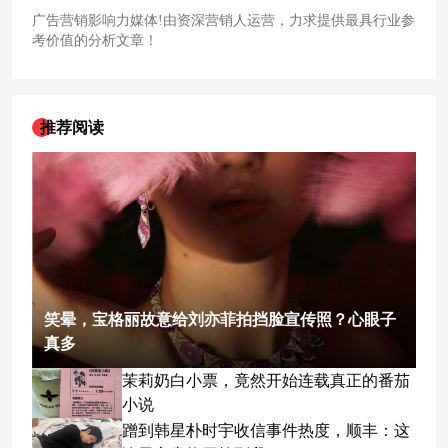
广告营销影响力媒体!由资深营销人运营，力求提供最具行业参
考价值的分析文章！
推荐阅读
笑晕，宝格丽故意给刘亦菲拍挡脸宣传照？心眼子
真多
茉莉奶白小票，竟然开始连载真正的番茄
小说
蹭到韩星朴时宇收信事件热度，顺丰：这