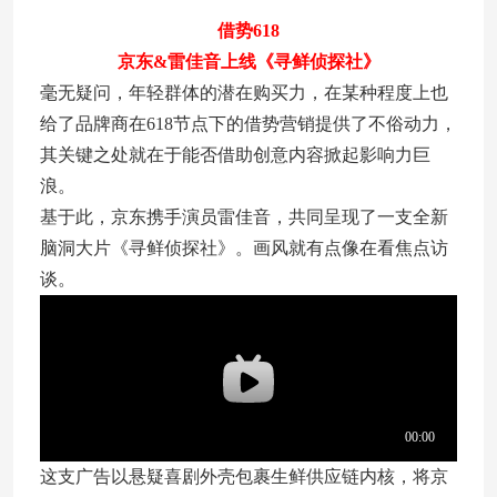
借势618
京东&雷佳音上线《寻鲜侦探社》
毫无疑问，年轻群体的潜在购买力，在某种程度上也
给了品牌商在618节点下的借势营销提供了不俗动力，
其关键之处就在于能否借助创意内容掀起影响力巨
浪。
基于此，京东携手演员雷佳音，共同呈现了一支全新
脑洞大片《寻鲜侦探社》。画风就有点像在看焦点访
谈。
这支广告以悬疑喜剧外壳包裹生鲜供应链内核，将京