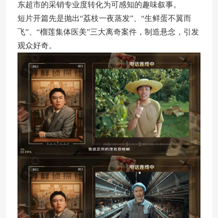
东超市的采销专业度转化为可感知的趣味叙事。
短片开篇先是抛出“荔枝一夜蒸发”、“生鲜蛋不翼而
飞”、“榴莲集体医美”三大离奇案件，制造悬念，引发
观众好奇。