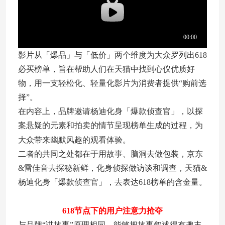
影片从「爆品」与「低价」两个维度为大众罗列出618
必买榜单，旨在帮助人们在天猫中找到心仪优质好
物，用一支轻松化、轻量化影片为消费者提供“购前选
择”。
在内容上，品牌邀请杨迪化身「爆款侦查官」，以探
案悬疑的元素和拍卖的情节呈现榜单生成的过程，为
大众带来幽默风趣的观看体验。
二者的共同之处都在于用故事、脑洞去做包装，京东
&雷佳音去探秘新鲜，化身侦探做访谈和调查，天猫&
杨迪化身「爆款侦查官」，去表达618榜单的含金量。
618节点下的用户注意力抢夺
与品牌“讲故事”原理相同，能够把故事叙述得有趣丰