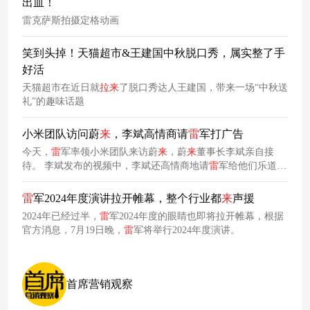
出血！
雷克萨斯拍摄定格动画
笑到头掉！天猫超市&王建国中秋脱口秀，属实整了手
好活
天猫超市在近日就
拉
来
了脱口秀达人王建国，带来一场“中秋送
礼”的趣味话题
小米团队访问蔚
来
，李斌高情商请
雷
军打广告
今天，
雷
军率领小米团队来访蔚
来
，蔚
来
董事长李斌亲自接
待。 李斌发布的视频中，李斌还高情商地请
雷
军给他们乐道品
牌打广告。
雷
军2024年度演讲拉开帷幕，整个行业都
来
声援
2024年已经过半，
雷
军2024年度的眼睛也即将拉开帷幕，根据
官方消息，7月19日晚，
雷
军将举行2024年度演讲。
首席营销观察