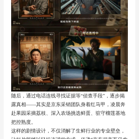
随后，通过电话连线寻找证据等“侦查手段”，逐步揭
露真相——其实是京东采销团队身着红马甲，凌晨奔
赴果园采摘荔枝、深入农场挑选鲜蛋、驻守榴莲基地
把控熟度。
这样的剧情设计，不仅消解了生鲜行业的专业壁垒，