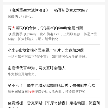
《魔绣重生大战俩渣爹》，杨幂新剧宣发太癫了
癞癞的，很开心。
两
大
国民QQ合体，QQ星×QQfamily创意出圈
QQ星携手QQfamily，发布萌趣TVC，上线联名款，传递产品
功能，扩大影响力，助力销量转化。
小米&张颂文拍小雪主题广告片，文案加鸡腿
一场不知何时落下的#小雪#，如同随时会发生的美好。
谢霆锋代言华为，网友直呼会选人
华为影业开始发力。
笑不活了！顺丰同城&徐志胜脱口秀，句句戳中心坎
顺丰同城近日
拉
来
脱口秀达人徐志胜，打造搞笑TVC
创意爆棚！雷克萨斯《车库奇妙夜》定格动画，简直萌