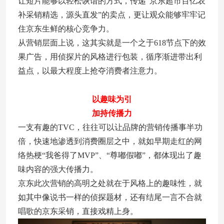
让短片能够以轻松诙谐的方式，传递“京东超市百亿农
补采销精选，源头直发”的卖点，更让观众能够牢牢记
住京东生鲜的核心竞争力。
从营销层面上说，这其实就是一个之于618节点下的效
果广告，用侦探片的风格进行包装，循序渐进带出利
益点，以最大程度上抢夺消费者注意力。
以趣味为引
加持传播力
一支有趣的TVC，往往可以让品牌的营销传播事半功
倍，快速地渗透到消费圈层之中，就如早期走红的网
络热梗“我爸得了MVP”、“尊嘟假嘟”，都体现出了趣
味内容的强大传播力。
京东此次营销的高明之处就在于风格上的趣味性，就
如其中像说书一样的侦探题材，还有结尾一言不合就
唱歌的京东采销，直接戏精上身。