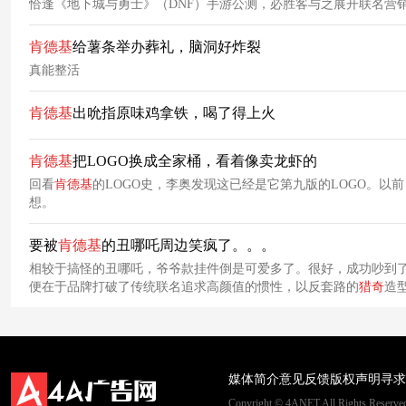
恰逢《地下城与勇士》（DNF）手游公测，必胜客与之展开联名营
肯德基
给薯条举办葬礼，脑洞好炸裂
真能整活
肯德基
出吮指原味鸡拿铁，喝了得上火
肯德基
把LOGO换成全家桶，看着像卖龙虾的
回看
肯德基
的LOGO史，李奥发现这已经是它第九版的LOGO。以
想。
要被
肯德基
的丑哪吒周边笑疯了。。。
相较于搞怪的丑哪吒，爷爷款挂件倒是可爱多了。很好，成功吵到
便在于品牌打破了传统联名追求高颜值的惯性，以反套路的
猎奇
造
低成本的快乐便是年轻人所追求的。
媒体简介
意见反馈
版权声明
寻求
Copyright © 4ANET All Rights Rese