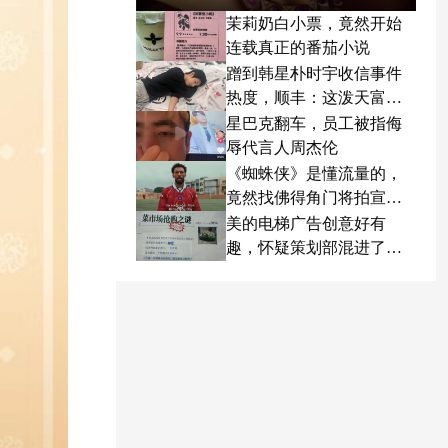
茉莉奶白小票，竟然开始
连载真正的番茄小说
蹭到韩星朴时宇收信事件
热度，顺丰：这泼天富贵
终于轮到我了
星巴克翻车，员工被指侮
辱代言人周杰伦
《蜘蛛侠》是懂流量的，
竟然找佛得角门将拍宣传
片
美的电梯广告创意好有
趣，怀疑策划部混进了天
才