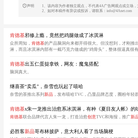
声明
1、该内容为作者独立观点，不代表4A广告网观点或立场
2、如对本稿件有异议或投诉，请联系：info@4Anet.com
肯德基
邪修上瘾，竟然把鸡腿做成了冰淇淋
众所周知，
肯德基
的产品脑洞向来都开得很大。但没想到，才刚推
淋，而且冰淇淋内部有一截巧克力做成的“鸡骨头”，整体很逼真很
肯德基
出五仁蛋挞拿铁，网友：魔鬼搭配
脑洞真大。
继喜茶“卖瓜”，奈雪也玩起了嘻哈
奈雪的茶推出系列
新品
，发布嘻哈TVC，凸显品牌态度，圈粉年轻
肯德基
x朱一龙推出治愈系冰淇淋，有种《夏目友人帐》的
肯德基
联合品牌代言人朱一龙，打造治愈
创意
TVC和海报，推广
新
必胜客
新品
哥布林披萨，意大利人看了当场脑梗