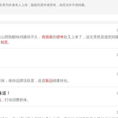
，文章为作者本人上传，版权归原作者所有，未经允许不得转载。
出山西陈醋味鸡腿块不久，
肯德基
的
猎奇
欲又上来了，这次竟然直接把鸡
有
创意
。
群体，保持品牌活跃度，促进
新品
销量转化。
味道！
品
，打动消费群体。