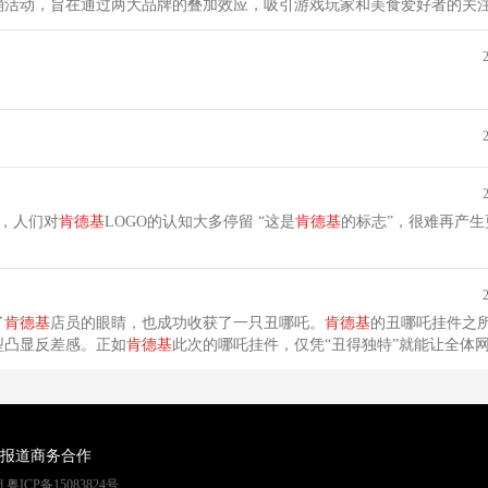
销活动，旨在通过两大品牌的叠加效应，吸引游戏玩家和美食爱好者的关
前，人们对
肯德基
LOGO的认知大多停留 “这是
肯德基
的标志”，很难再产生
了
肯德基
店员的眼睛，也成功收获了一只丑哪吒。
肯德基
的丑哪吒挂件之
型凸显反差感。正如
肯德基
此次的哪吒挂件，仅凭“丑得独特”就能让全体
报道
商务合作
rved 粤ICP备15083824号