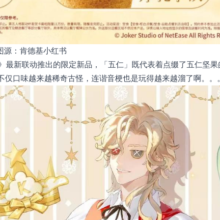
图源：肯德基小红书
》最新联动推出的限定新品，「五仁」既代表着点缀了五仁坚果
在不仅口味越来越稀奇古怪，连谐音梗也是玩得越来越溜了啊。。