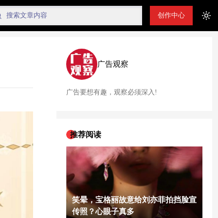
创作中心
Tog
广告观察
广告要想有趣，观察必须深入!
推荐阅读
笑晕，宝格丽故意给刘亦菲拍挡脸宣
传照？心眼子真多