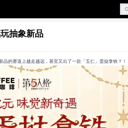
续玩抽象新品
新品的赛道上越走越远，甚至又出了一款「五仁」蛋挞拿铁？！