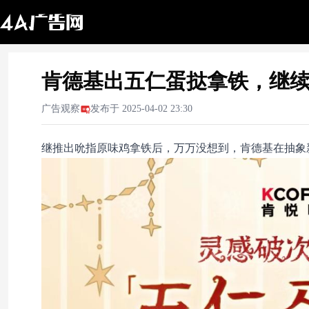
肯德基出五仁蛋挞拿铁，继
广告观察
发布于
2025-04-02 23:30
继推出吮指原味鸡拿铁后，万万没想到，肯德基在抽象