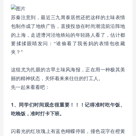
苏秦注意到，最近三九胃泰居然还把这样的土味表情
包制作成了地铁广告，直接投放在时尚潮流前沿阵地
的上海，走进
漕河泾地铁站的年轻路人
看了，估计都
要揉揉眼睛发问：“谁偷看了我爸妈的表情包收藏
夹？”
这组尤为
扎眼的古早土味风海报，正在用一种极其美
丽的精神状态，关怀着来来往往的打工人。
先一起来看看吧：
1、同学们时间观念很重要！！！记得准时吃午饭、
吃晚饭，准时打卡下班。
闪着光的红玫瑰上有蓝色蝴蝶停留，撞色花字在橙黄