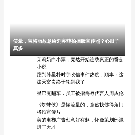
笑晕，宝格丽故意给刘亦菲拍挡脸宣传照？心眼子
真多
茉莉奶白小票，竟然开始连载真正的番茄
小说
蹭到韩星朴时宇收信事件热度，顺丰：这
泼天富贵终于轮到我了
星巴克翻车，员工被指侮辱代言人周杰伦
《蜘蛛侠》是懂流量的，竟然找佛得角门
将拍宣传片
美的电梯广告创意好有趣，怀疑策划部混
进了天才