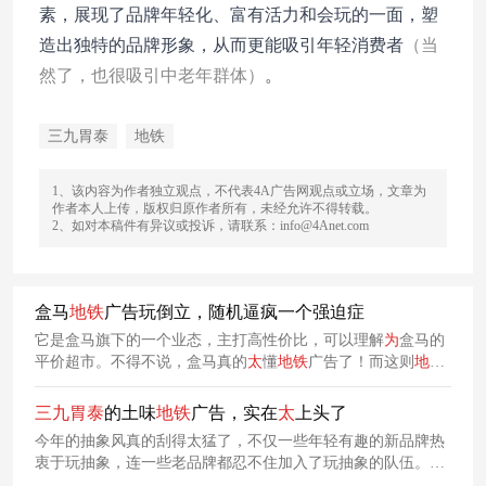
素
，
展现了品牌年轻化、富有活力和会玩的一面，塑
造出独特的品牌形象
，
从而更能吸引年轻消费者
（当
然了，也很吸引中老年群体）
。
三九胃泰
地铁
1、该内容为作者独立观点，不代表4A广告网观点或立场，文章为
作者本人上传，版权归原作者所有，未经允许不得转载。
2、如对本稿件有异议或投诉，请联系：info@4Anet.com
盒马
地铁
广告玩倒立，随机逼疯一个强迫症
它是盒马旗下的一个业态，主打高性价比，可以理解
为
盒马的
平价超市。不得不说，盒马真的
太
懂
地铁
广告了！而这则
地铁
广告也狠狠宣传了舒化奶的核心卖点。仔细观察这几个品牌，
主编发现，如今的
地铁
广告，喜欢采用情绪沟通、场景洞察、
三九
胃
泰
的土味
地铁
广告，实在
太
上头了
价值传递的三合一组合打法。这也启示从业者：好的
地铁
广
今年的抽象风真的刮得太猛了，不仅一些年轻有趣的新品牌热
告，不是视觉的盲目堆砌，不是创意的疯狂炫技。
衷于玩抽象，连一些老品牌都忍不住加入了玩抽象的队伍。这
两天，
三九
胃
泰
也搞起了抽象，他们在上海漕河泾
地铁
站投放