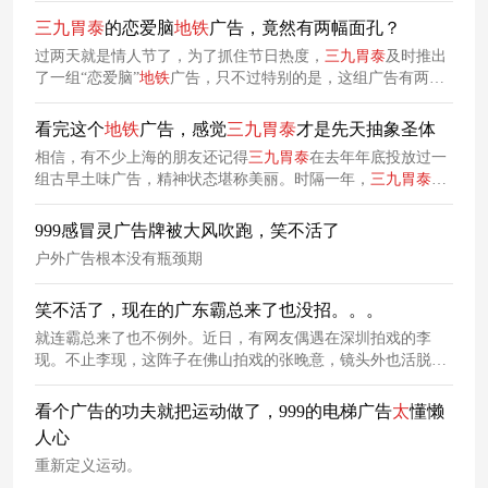
了一组风格极为扎眼的古早土味风海报，用一种极为美丽的精
三九
胃
泰
的恋爱脑
地铁
广告，竟然有两幅面孔？
神状态关怀来来往往的打工人。
过两天就是情人节了，为了抓住节日热度，
三九
胃
泰
及时推出
了一组“恋爱脑”
地铁
广告，只不过特别的是，这组广告有两幅
面孔，一面是甜腻上头的恋爱脑文案，另一面补全句子，把恋
爱脑发言变成干饭宣言，前后反差瞬间打破甜腻氛围，极为幽
看完这个
地铁
广告，感觉
三九
胃
泰
才是先天抽象圣体
默。
相信，有不少上海的朋友还记得
三九
胃
泰
在去年年底投放过一
组古早土味广告，精神状态堪称美丽。时隔一年，
三九
胃
泰
又
双叒带着它的土味抽象广告重出江湖了！
999感冒灵广告牌被大风吹跑，笑不活了
户外广告根本没有瓶颈期
笑不活了，现在的广东霸总来了也没招。。。
就连霸总来了也不例外。近日，有网友偶遇在深圳拍戏的李
现。不止李现，这阵子在佛山拍戏的张晚意，镜头外也活脱脱
一个广东靓仔模样。人们对于广东高温天气的讨论也居高不
下。
看个广告的功夫就把运动做了，999的电梯广告
太
懂懒
人心
重新定义运动。