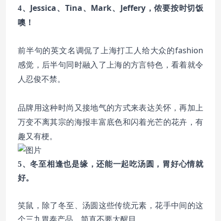
Jessica、Tina、Mark、Jeffery，侬要按时切饭
4、
噢！
上海打工人给大众的fashion
前半句的英文名调侃了
感觉，后半句同时融入了上海的方言特色，看着就令
人忍俊不禁。
品牌用这种时尚又接地气的方式来表达关怀，再加上
万变不离其宗的海报丰富底色和闪着光芒的花卉，
有
趣又有梗。
5、冬至相逢也是缘，还能一起吃汤圆，胃好心情就
好。
笑鼠，除了冬至、汤圆这些传统元素，花手中间的这
个三九胃泰产品，简直不要太醒目。