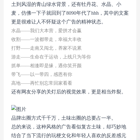
土到风湿的青山绿水背景，还有牡丹花、水晶、小
麦，仿佛一下子就回到了8090年代了hhh，
其中的文案
更是很难让人不怀疑这个广告的精神状态。
水晶——我们大本营，爱拼才会赢
收割——一波都带走，幸福大丰收
打野——走南又闯北，养家不说累
游走——生命在于运动，上线只为等你
抓单——相逢即是缘，遇你笑开颜
带飞——以一带四，感恩有你
高地——再忙别忘常回家看看
还有网友分享的关灯后的视觉效果，更是相当炸裂。
品牌出圈方式千千万，土味出圈的总要占一半。
总的来说，这种风格的广告看似
复古土味，却巧妙地
结合了当下流行的玩梗文化和年轻人喜欢的反差感元