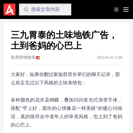
Toggle t
三九胃泰的土味地铁广告，
土到爸妈的心巴上
首席营销智库
2025-01-02 11:06
大家好，如果你翻过家族群里长辈们的聊天记录，那
么肯定见过以下风格的土味表情包：
各种颜色的花卉及蝴蝶，叠加闪闪发光式渐变字体，
搭配“早上好，愿你的心情像花一样美丽”的暖心问候
语，真的很符合中老年人的审美风格，也土到了爸妈
的心巴上。