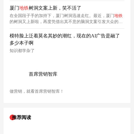
厦门
地铁
树洞文案上新，笑不活了
在全国段子手的加持下，厦门树洞迅速走红。最近，厦门
地铁
的树洞又上新啦，再度凭借出其不意的脑洞文案引发大众的关
注，让我们一起来看看吧~
模特脸上泛着莫名其妙的潮红，现在的AI广告是融了
多少本子啊
知识都学杂了
首席营销智库
做营销，就看首席营销智库！
推荐阅读