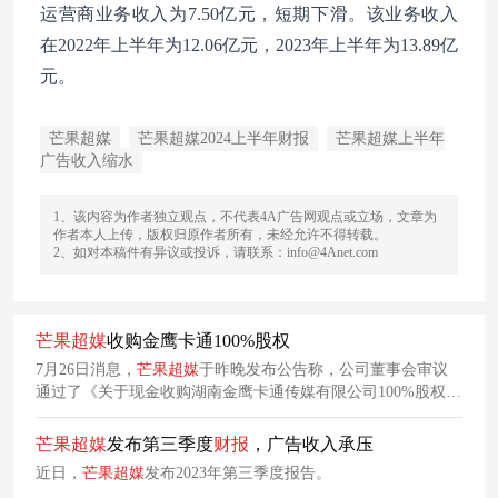
运营商业务收入为7.50亿元，短期下滑。该业务收入
在2022年上半年为12.06亿元，2023年上半年为13.89亿
元。
芒果超媒
芒果超媒2024上半年财报
芒果超媒上半年
广告收入缩水
1、该内容为作者独立观点，不代表4A广告网观点或立场，文章为
作者本人上传，版权归原作者所有，未经允许不得转载。
2、如对本稿件有异议或投诉，请联系：info@4Anet.com
芒果
超
媒
收购金鹰卡通100%股权
7月26日消息，
芒果
超
媒
于昨晚发布公告称，公司董事会审议
通过了《关于现金收购湖南金鹰卡通传媒有限公司100%股权暨
关联交易的议案》。经审议，董事会认为收购金鹰卡通公司符
合公司战略发展目标和实际经营情况，有利于促进公司长远发
芒果
超
媒
发布第三季度
财
报
，广告收入承压
展。
近日，
芒果
超
媒
发布2023年第三季度报告。