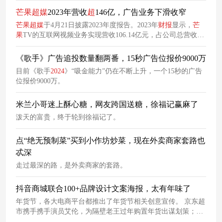
芒果
超
媒
2023年营收
超
146亿，广告业务下滑收窄
芒果
超
媒
于4月21日披露2023年度报告。2023年
财
报
显示，
芒
果
TV的互联网视频业务实现营收106.14亿元，占公司总营收的
72.56%。具体业绩上，
芒果
超
媒
会员及运营商业务在2023年实
现了同比增长，广告业务同比仍在下降。2023年，
芒果
超
媒
广
《歌手》广告追投数量翻两番，15秒广告位报价9000万
告业务下滑收窄，全年实现营业收入35.32亿元，同比下降
目前《歌手
2024
》“吸金能力”仍在不断上升，一个15秒的广告
11.57%。图源：
芒果
超
媒
截至2023年末，
芒果
TV有效会员规
位报价9000万。
模达6653万，全年会员收入达43.15亿元，同比增长10.23%，其
中第四季度会员收入同比增长35.64%。
米兰小哥迷上酥心糖，网友跨国送糖，徐福记赢麻了
泼天的富贵，终于轮到徐福记了。
点“绝无预制菜”买到小作坊炒菜，现在外卖商家套路也
忒深
走过最深的路，是外卖商家的套路。
抖音商城联合100+品牌设计文案海报，太有年味了
年货节，各大电商平台都推出了年货节相关创意宣传。 京东超
市携手携手演员艾伦，为隔壁老王过年购置年货出谋划策；另
一边，天猫以发布了一则创意短片，用经典的语文题目“语句扩