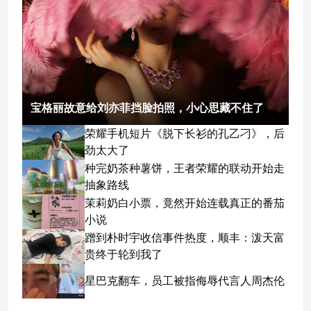
宝格丽故意给刘亦菲挡脸拍照，小心思藏不住了
荣耀手机短片《脱下长衫的孔乙刁》，后
劲太大了
种完奶茶种薯饼，王者荣耀的联动开始走
抽象路线
茉莉奶白小票，竟然开始连载真正的番茄
小说
蹭到朴时宇收信事件热度，顺丰：泼天富
贵终于轮到我了
星巴克翻车，员工被指侮辱代言人周杰伦