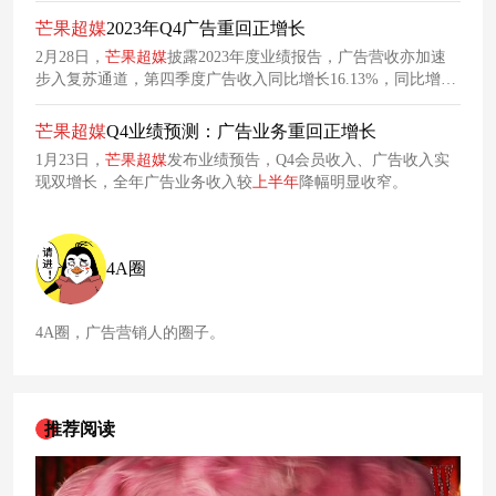
写”诠释当下年轻人购买年货节看中多元化、实用性的特点。
芒果
超
媒
2023年Q4广告重回正增长
近日，抖音商城也出手了，在
2024
年货节期间与超过100个品
2月28日，
芒果
超
媒
披露2023年度业绩报告，广告营收亦加速
牌联手打造一组文案海报。 基于品牌特色产品特点，抖音商城
步入复苏通道，第四季度广告收入同比增长16.13%，同比增速
在每一则海报中都重点表现了产品与新年的
实现由负转正的趋势逆转。
芒果
超
媒
Q4业绩预测：广告业务重回正增长
1月23日，
芒果
超
媒
发布业绩预告，Q4会员收入、广告收入实
现双增长，全年广告业务收入较
上半年
降幅明显收窄。
4A圈
4A圈，广告营销人的圈子。
推荐阅读