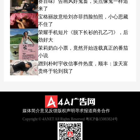
赛百味广告画风好鬼畜，笑点像鬼一样追
来了
宝格丽故意给刘亦菲挡脸拍照，小心思藏
不住了
荣耀手机短片《脱下长衫的孔乙刁》，后
劲好大
茉莉奶白小票，竟然开始连载真正的番茄
小说
蹭到朴时宇收信事件热度，顺丰：泼天富
贵终于轮到我了
媒体简介
意见反馈
版权声明
寻求报道
商务合作
Copyright © 4ANET All Rights Reserved 粤ICP备15083824号