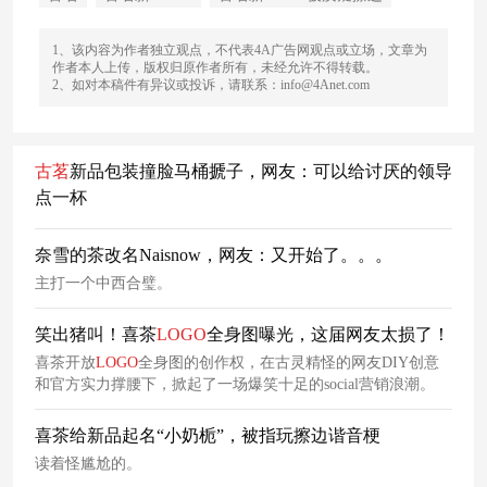
1、该内容为作者独立观点，不代表4A广告网观点或立场，文章为
作者本人上传，版权归原作者所有，未经允许不得转载。
2、如对本稿件有异议或投诉，请联系：info@4Anet.com
古
茗
新品包装撞脸马桶搋子，网友：可以给讨厌的领导
点一杯
奈雪的茶改名Naisnow，网友：又开始了。。。
主打一个中西合璧。
笑出猪叫！喜茶
LOGO
全身图曝光，这届网友太损了！
喜茶开放
LOGO
全身图的创作权，在古灵精怪的网友DIY创意
和官方实力撑腰下，掀起了一场爆笑十足的social营销浪潮。
喜茶给新品起名“小奶栀”，被指玩擦边谐音梗
读着怪尴尬的。