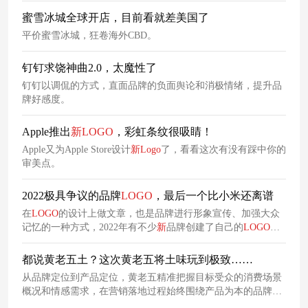
蜜雪冰城全球开店，目前看就差美国了
平价蜜雪冰城，狂卷海外CBD。
钉钉求饶神曲2.0，太魔性了
钉钉以调侃的方式，直面品牌的负面舆论和消极情绪，提升品
牌好感度。
Apple推出
新
LOGO
，彩虹条纹很吸睛！
Apple又为Apple Store设计
新
Logo
了，看看这次有没有踩中你的
审美点。
2022极具争议的品牌
LOGO
，最后一个比小米还离谱
在
LOGO
的设计上做文章，也是品牌进行形象宣传、加强大众
记忆的一种方式，2022年有不少
新
品牌创建了自己的
LOGO
，
也有不少的品牌更新了自己的
LOGO
，如阿里巴巴、淘特焕
新
LOGO
，让人记忆犹新。也有些品牌凭借争议性的
LOGO
设计
都说黄老五土？这次黄老五将土味玩到极致……
引发大众的热议，在此，小编盘点了2022年备受争议的十个
从品牌定位到产品定位，黄老五精准把握目标受众的消费场景
LOGO
，与大家一起探讨一二。
概况和情感需求，在营销落地过程始终围绕产品为本的品牌脉
络传播，博采众长，不断创新。