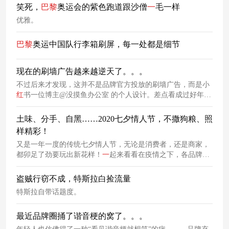
笑死，
巴黎
奥运会的紫色跑道跟沙僧
一
毛一样
优雅。
巴黎
奥运中国队行李箱刷屏，每一处都是细节
现在的刷墙广告越来越逆天了。。。
不过后来才发现，这并不是品牌官方投放的刷墙广告，而是小
红
书一位博主@没摸鱼办公室 的个人设计。差点看成过好年
了。。。村口的刷墙广告，既是对乡村场景的熟悉感回归，又
以潮流元素搭建了城市与乡村的连接点，成为他们集体情感的
土味、分手、自黑……2020七夕情人节，不撒狗粮、照
载体。当然最重要的，是刷墙广告满足了年轻人的社交需求。
样精彩！
又是一年一度的传统七夕情人节，无论是消费者，还是商家，
都卯足了劲要玩出新花样！
一
起来看看在疫情之下，各品牌又
有什么新花样吧！
盗贼行窃不成，特斯拉白捡流量
特斯拉自带话题度。
最近品牌圈捅了谐音梗的窝了。。。