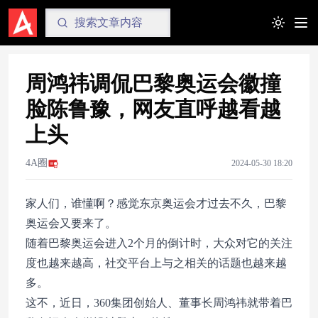
Toggle t
周鸿祎调侃巴黎奥运会徽撞
脸陈鲁豫，网友直呼越看越
上头
4A圈
2024-05-30 18:20
家人们，谁懂啊？感觉东京奥运会才过去不久，巴黎
奥运会又要来了。
随着巴黎奥运会进入2个月的倒计时，大众对它的关注
度也越来越高，社交平台上与之相关的话题也越来越
多。
这不，近日，360集团创始人、董事长周鸿祎就带着巴