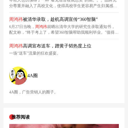
年轻人也仿佛得了一种“看见谐音梗就想笑”的病。。。品牌充
分尊重并融入了高校文化，使得高校学生更容易产生归属感和
认同感。天猫今年的
巴黎
奥运会可谓一大体育盛事，天猫在此
期间和多个品牌进行联动，陆续发布了一系列创意海报，并融
周
鸿
祎
被清华录取，趁机高调宣传“360智脑”
入谐音梗打造时事热度下的海报文案。
6月27日当晚，
周
鸿
祎
就晒出清华大学的研究生录取通知书，
配文称，“终于考上了，希望360智脑帮助我顺利毕业。”值得注
意的是，在晒出录取通知书外，
周
鸿
祎
还顺便宣传了
一
波“360
智脑”。“希望360智脑帮助我顺利毕业”这句话。6月初，
周
鸿
祎
周
鸿
祎
高调宣布送车，蹭黄子韬热度上位
就曾借助高考的热度，用360智脑写了一篇高考作文，并邀请
一场“送车”流量的狂欢盛宴。
网友
打分。
4A圈
4A圈，广告营销人的圈子。
推荐阅读