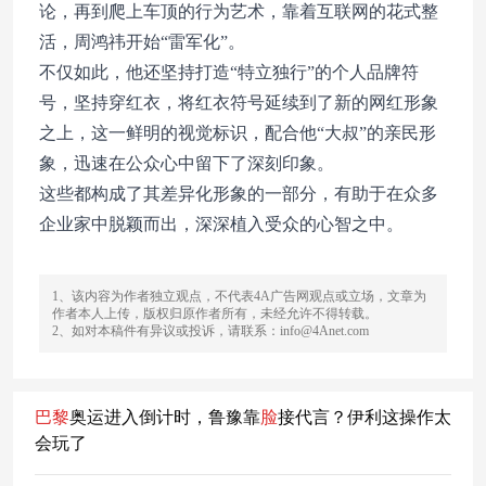
论，再到爬上车顶的行为艺术，靠着互联网的花式整
活，周鸿祎开始“雷军化”。
不仅如此，他还坚持打造“特立独行”的个人品牌符
号，坚持穿红衣，将红衣符号延续到了新的网红形象
之上，这一鲜明的视觉标识，配合他“大叔”的亲民形
象，迅速在公众心中留下了深刻印象。
这些都构成了其差异化形象的一部分，有助于在众多
企业家中脱颖而出，深深植入受众的心智之中。
1、该内容为作者独立观点，不代表4A广告网观点或立场，文章为
作者本人上传，版权归原作者所有，未经允许不得转载。
2、如对本稿件有异议或投诉，请联系：info@4Anet.com
巴黎
奥运进入倒计时，鲁豫靠
脸
接代言？伊利这操作太
会玩了