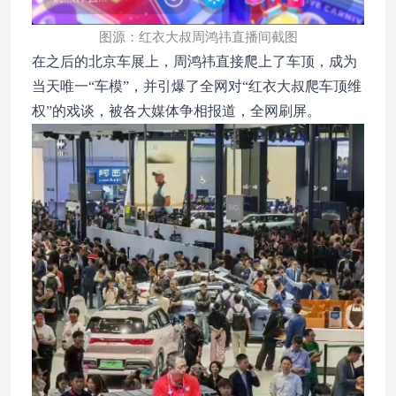
图源：红衣大叔周鸿祎直播间截图
在之后的北京车展上，周鸿祎直接爬上了车顶，成为
当天唯一“车模”，并引爆了全网对“红衣大叔爬车顶维
权”的戏谈，被各大媒体争相报道，全网刷屏。