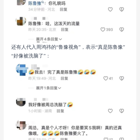
还有人代入周鸿祎的“鲁豫视角”，表示“真是陈鲁豫”
“好像被洗脑了”：