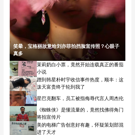
笑晕，宝格丽故意给刘亦菲拍挡脸宣传照？心眼子
真多
茉莉奶白小票，竟然开始连载真正的番茄
小说
蹭到韩星朴时宇收信事件热度，顺丰：这
泼天富贵终于轮到我了
星巴克翻车，员工被指侮辱代言人周杰伦
《蜘蛛侠》是懂流量的，竟然找佛得角门
将拍宣传片
美的电梯广告创意好有趣，怀疑策划部混
进了天才