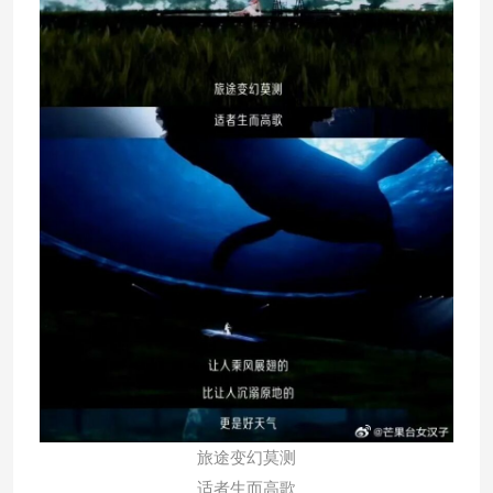
旅途变幻莫测
适者生而高歌