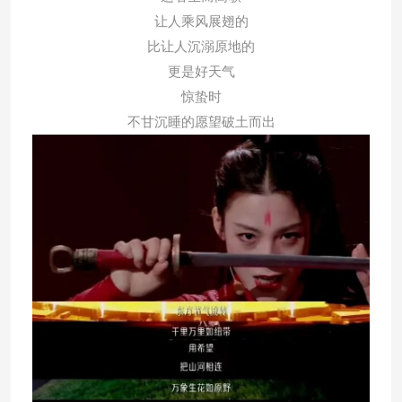
让人乘风展翅的
比让人沉溺原地的
更是好天气
惊蛰时
不甘沉睡的愿望破土而出