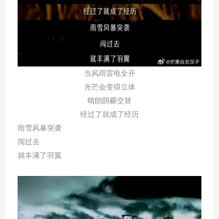
当风雨雷电全开
光芒会变得立体
晴朗阴霾交替
经过了就成了经历
雨雪风暴突袭
闯过去
就丰满了羽翼