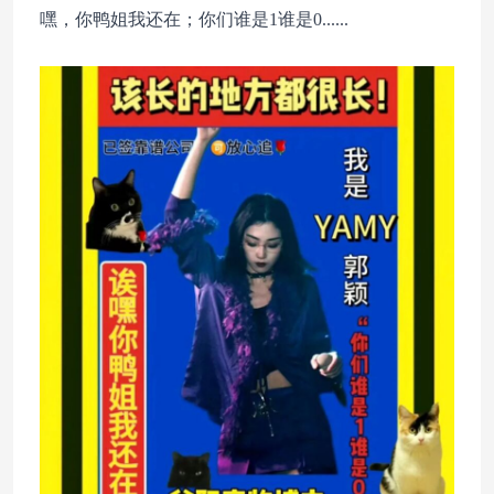
嘿，你鸭姐我还在；你们谁是1谁是0......