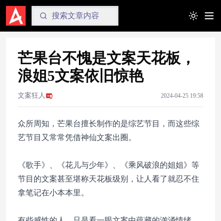
Toggle t
芒果台不愧是文案天花板，
浪姐5文案依旧惊艳
文案狂人
2024-04-25 19:58
众所周知，芒果台擅长制作的是综艺节目，而这些综
艺节目又常常凭借神仙文案出圈。
《歌手》、《花儿与少年》、《乘风破浪的姐姐》等
节目的文案甚至堪称天花板级别，让人看了就忍不住
拿笔记在小本本里。
有些感性的人，只是看一眼文案中蕴藏的汹涌情绪，