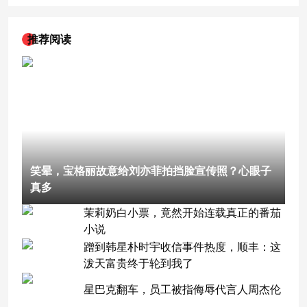
推荐阅读
笑晕，宝格丽故意给刘亦菲拍挡脸宣传照？心眼子
真多
茉莉奶白小票，竟然开始连载真正的番茄
小说
蹭到韩星朴时宇收信事件热度，顺丰：这
泼天富贵终于轮到我了
星巴克翻车，员工被指侮辱代言人周杰伦