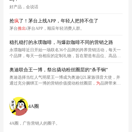
好产品，会说话
抢
疯
了！茅台上线APP，年轻人把持不住了
茅台
推出
i茅台APP，顺应年轻消费人群。
稳扎稳打的永璞咖啡，与爆款咖啡不同的营销之路
永璞咖啡近日开始一场联名36个品牌的跨界营销活动，每天一
个品牌，每天一份相应的定制礼物，旨在塑造有品位、高品质
的品牌形象，加快品牌发展之势。
奥迪联合王一博，祭出撬动粉丝圈层的“杀手锏”
奥迪选择当红人气明星王一博成为奥迪Q2L家族强音大使，并
通过充分捆绑王一博的营销价值搅动粉丝圈层，
为
品牌带来口
碑以及流量的飞升。
4A圈
4A圈，广告营销人的圈子。