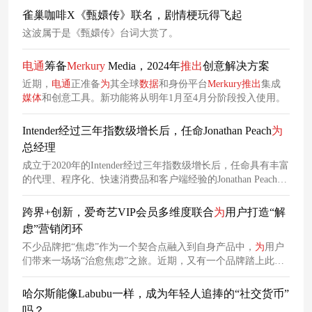
雀巢咖啡X《甄嬛传》联名，剧情梗玩得飞起
这波属于是《甄嬛传》台词大赏了。
电通
筹备
Merkury
Media，2024年
推出
创意解决方案
近期，
电通
正准备
为
其全球
数据
和身份平台
Merkury
推出
集成
媒体
和创意工具。新功能将从明年1月至4月分阶段投入使用。
Intender经过三年指数级增长后，任命Jonathan Peach
为
总经理
成立于2020年的Intender经过三年指数级增长后，任命具有丰富
的代理、程序化、快速消费品和客户端经验的Jonathan Peach
为
总经理。
跨界+创新，爱奇艺VIP会员多维度联合
为
用户打造“解
虑”营销闭环
不少品牌把“焦虑”作为一个契合点融入到自身产品中，
为
用户
们带来一场场“治愈焦虑”之旅。近期，又有一个品牌踏上此
路，它就是人人都熟知的爱奇艺VIP会员。
哈尔斯能像Labubu一样，成为年轻人追捧的“社交货币”
吗？