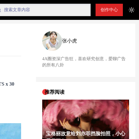
创作中心
Tog
张小虎
4A圈资深广告狂，喜欢研究创意，爱聊广告
的所有八卦
S x 30
推荐阅读
宝格丽故意给刘亦菲挡脸拍照，小心