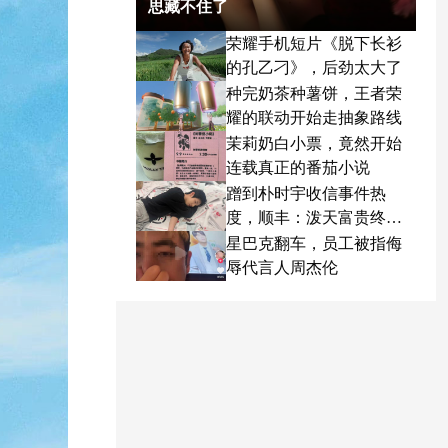
思藏不住了
荣耀手机短片《脱下长衫
的孔乙刁》，后劲太大了
种完奶茶种薯饼，王者荣
耀的联动开始走抽象路线
茉莉奶白小票，竟然开始
连载真正的番茄小说
蹭到朴时宇收信事件热
度，顺丰：泼天富贵终于
轮到我了
星巴克翻车，员工被指侮
辱代言人周杰伦