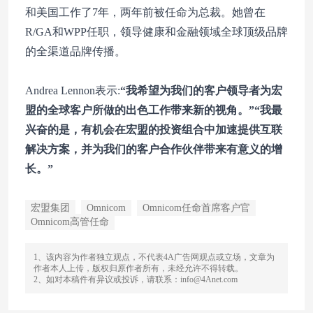
和美国工作了7年，两年前被任命为总裁。她曾在
R/GA和WPP任职，领导健康和金融领域全球顶级品牌
的全渠道品牌传播。
Andrea Lennon表示:
“我希望为我们的客户领导者为宏
盟的全球客户所做的出色工作带来新的视角。”“我最
兴奋的是，有机会在宏盟的投资组合中加速提供互联
解决方案，并为我们的客户合作伙伴带来有意义的增
长。”
宏盟集团
Omnicom
Omnicom任命首席客户官
Omnicom高管任命
1、该内容为作者独立观点，不代表4A广告网观点或立场，文章为
作者本人上传，版权归原作者所有，未经允许不得转载。
2、如对本稿件有异议或投诉，请联系：info@4Anet.com