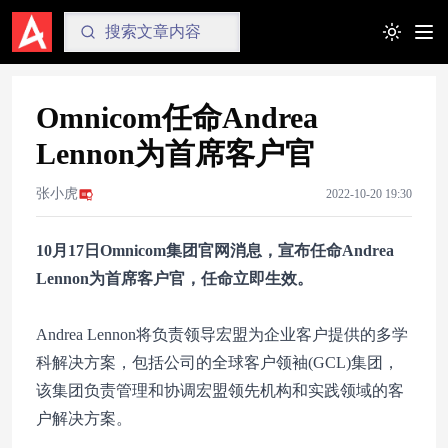
Toggle t
Omnicom任命Andrea
Lennon为首席客户官
张小虎
2022-10-20 19:30
10月17日Omnicom集团官网消息，宣布任命Andrea
Lennon为首席客户官，任命立即生效。
Andrea Lennon将负责领导宏盟为企业客户提供的多学
科解决方案，包括公司的全球客户领袖(GCL)集团，
该集团负责管理和协调宏盟领先机构和实践领域的客
户解决方案。