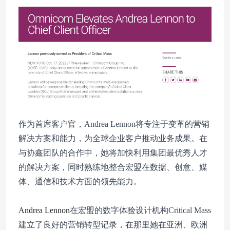
作为首席客户官，Andrea Lennon将专注于变革的营销
解决方案和能力，为全球企业客户推动业务成果。在
与协鑫团队的合作中，她将加快利用集团最优秀人才
的解决方案，同时熟练地整合宏盟在数据、创意、媒
体、通信和技术方面的领先能力。
Andrea Lennon
在宏盟的数字体验设计机构Critical Mass
建立了良好的营销转型记录，在那里她在亚洲、欧洲