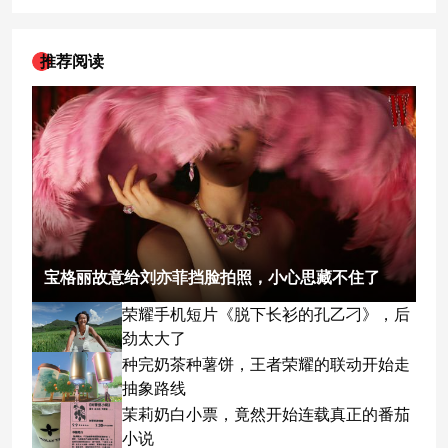
推荐阅读
宝格丽故意给刘亦菲挡脸拍照，小心思藏不住了
荣耀手机短片《脱下长衫的孔乙刁》，后
劲太大了
种完奶茶种薯饼，王者荣耀的联动开始走
抽象路线
茉莉奶白小票，竟然开始连载真正的番茄
小说