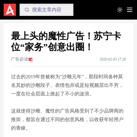
Toggle t
最上头的魔性广告！苏宁卡
位“家务”创意出圈！
广告必读
2020-02-03 17:20
过去的2019年曾被称为“沙雕元年”，那段时间各种莫
名其妙的沙雕段子、表情包亦或是短视频层出不穷，
一度在社会层面上掀起了不小的波浪。
这就使得沙雕、魔性的广告风格受到了不少品牌商的
推崇，都旨在通过不同的创意风格，以收获年轻用户
的青睐。