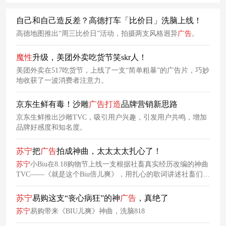
自己和自己造反差？高德打车「比价日」洗脑上线！
高德地图推出“周三比价日”活动，拍摄两支风格迥异
广告
。
魔
性
升级，美团外卖吃货节笑skr人！
美团外卖在517吃货节，上线了一支“简单粗暴”的广告片，巧妙
地收获了一波消费者注意力。
京东生鲜有毒！沙雕
广告
打造
品牌营销新思路
京东生鲜推出沙雕TVC，吸引用户兴趣，引发用户共鸣，增加
品牌好感度和知名度。
苏宁
把
广告
拍成神曲，太太太太扎心了！
苏宁
小Biu在8.18购物节上线一支根据社畜真实经历改编的神曲
TVC——《就是这个Biu倍儿爽》，用扎心的歌词讲述社畜们的
现状，太扎心了！
苏宁
易购这支“丧心病狂”的神
广告
，真绝了
苏宁
易购带来《BIU儿爽》神曲，洗脑818