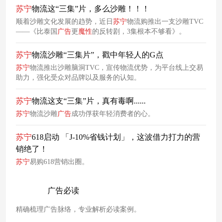
苏宁
物流这“三集”片，多么沙雕！！！
顺着沙雕文化发展的趋势，近日
苏宁
物流购推出一支沙雕TVC
——《比泰国
广告
更
魔
性
的反转剧，3集根本不够看》。
苏宁
物流沙雕“三集片”，戳中年轻人的G点
苏宁
物流推出沙雕脑洞TVC，宣传物流优势，为平台线上交易
助力，强化受众对品牌以及服务的认知。
苏宁
物流这支“三集”片，真有毒啊......
苏宁
物流沙雕
广告
成功俘获年轻消费者的心。
苏宁
618启动 「J-10%省钱计划」，这波借力打力的营
销绝了！
苏宁
易购618营销出圈。
广告必读
精确梳理广告脉络，专业解析必读案例。