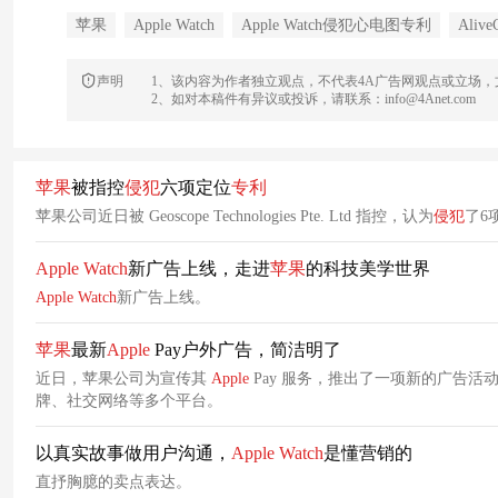
苹果
Apple Watch
Apple Watch侵犯心电图专利
Alive
声明
1、该内容为作者独立观点，不代表4A广告网观点或立场
2、如对本稿件有异议或投诉，请联系：info@4Anet.com
苹果
被指控
侵犯
六项定位
专利
苹果公司近日被 Geoscope Technologies Pte. Ltd 指控，认为
侵犯
了6
Apple
Watch
新广告上线，走进
苹果
的科技美学世界
Apple
Watch
新广告上线。
苹果
最新
Apple
Pay户外广告，简洁明了
近日，苹果公司为宣传其
Apple
Pay 服务，推出了一项新的广告活
牌、社交网络等多个平台。
以真实故事做用户沟通，
Apple
Watch
是懂营销的
直抒胸臆的卖点表达。