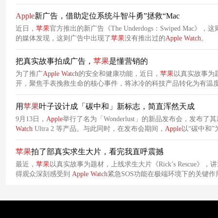
Apple
新广告，借助定位系统斗智斗勇”拯救“Mac
近日，
苹果
官方推出的新广告《The Underdogs：Swiped Ma
的媒体发现，这则广告中出现了
苹果
没有推出过的
Apple
Watch
。
把真实故事拍成广告，
苹果
是懂营销的
为了推广
Apple
Watch
的安全和健康功能，近日，
苹果
以真实故事为
开，聚焦手表挽救生命的核心事件，将冰冷的科技产品转化为有温
用
苹果
叶子设计成「碳中和」新标志，简直浑然天成
9月13日，
Apple
举行了名为「Wonderlust」的新品发布会，发布了其新的 i
Watch
Ultra 2 等产品。与此同时，在发布会期间，
Apple
以“碳中和
产品。
苹果
拍了部真实求生大片，看完我直呼震撼
最近，
苹果
以真实故事为题材，上线求生大片《Rick’s Rescue
得观众深刻感受到
Apple
Watch
紧急SOS功能在极端环境下的关键