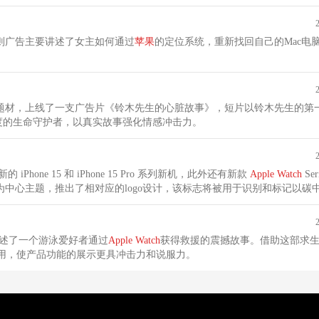
c》，这则广告主要讲述了女主如何通过
苹果
的定位系统，重新找回自己的Mac电
题材，上线了一支广告片《铃木先生的心脏故事》，短片以铃木先生的第
度的生命守护者，以真实故事强化情感冲击力。
Phone 15 和 iPhone 15 Pro 系列新机，此外还有新款
Apple
Watch
Ser
”为中心主题，推出了相对应的logo设计，该标志将被用于识别和标记以碳
》，讲述了一个游泳爱好者通过
Apple
Watch
获得救援的震撼故事。借助这部求
作用，使产品功能的展示更具冲击力和说服力。