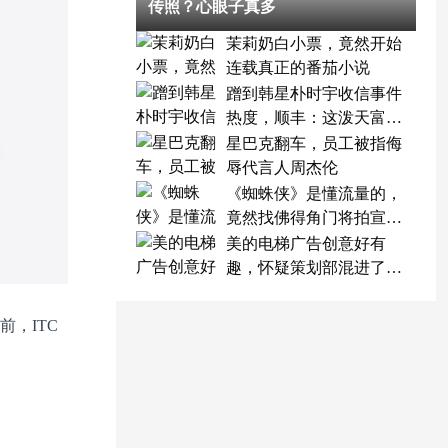
传照？心眼子真多
茉莉奶白小票，竟然开始
连载真正的番茄小说
蹭到韩星朴时宇收信事件
热度，顺丰：这泼天富贵
终于轮到我了
星巴克翻车，员工被指侮
辱代言人周杰伦
《蜘蛛侠》是懂流量的，
竟然找佛得角门将拍宣传
片
美的电梯广告创意好有
趣，怀疑策划部混进了天
才
，ITC