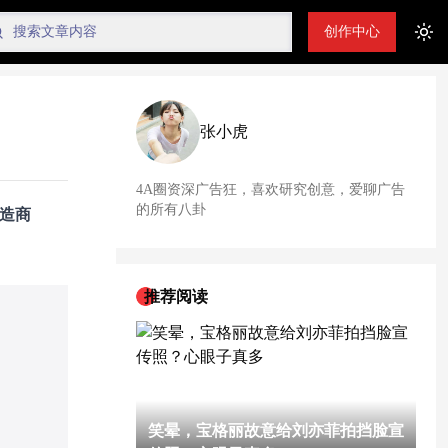
创作中心
Tog
张小虎
4A圈资深广告狂，喜欢研究创意，爱聊广告
的所有八卦
造商
推荐阅读
笑晕，宝格丽故意给刘亦菲拍挡脸宣