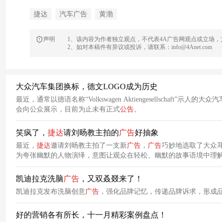
捷达
汽车广告
黄渤
声明
1、该内容为作者独立观点，不代表4A广告网观点或立场
2、如对本稿件有异议或投诉，请联系：info@4Anet.com
大众汽车集团换标，德文LOGO成为历史
最近，通常以德语名称“Volkswagen Aktiengesellschaft”
会向公众展示，目前为止未有正式
公告
。
笑疯了，
捷达
请刘旸教主拍的
广告
好抽象
最近，
捷达
邀请刘旸教主拍了一支新
广告
，
广告
巧妙地选取了大众
为夸张幽默的人物演绎，意图让观众在轻松、幽默的故事语境中理
凯迪拉克洗脑
广告
，又双叒叕来了！
凯迪拉克发布洗脑创意
广告
，强化品牌记忆，传递品牌诉求，形成
好的营销各有所长，十一月精彩案例盘点！