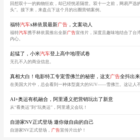
回想双十一的购物狂欢，却已经恍若隔世。双十一之前，网易严选
头”。接下来，来盘点下这个月的出圈营销案例。
福特
汽车
x林依晨最新
广告
，文案动人
福特
汽车
携手林依晨推出全新
广告
宣传片，深度且趣味地结合了台
内心。
起猛了，小米
汽车
登上高中地理试卷
无孔不入的商业信息。
真相大白！电影特工专宠雪佛兰的秘密，这支
广告
全抖出来
在美国大片中，总会看到一种体型庞大的SUV——雪佛兰。这让人
AI+奥运有机融合，阿里通义把营销玩出了新意
从“看奥运”到“玩奥运”，阿里通义会玩！
自游家NV正式登场 邀你做自由的自己
自游家NV正式登场，
广告
宣传片出炉！