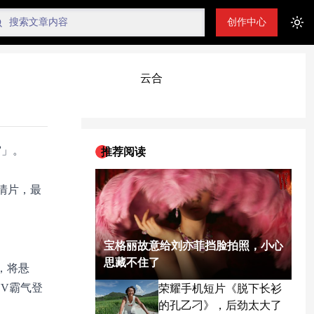
创作中心
Tog
云合
宙」。
推荐阅读
情片，最
宝格丽故意给刘亦菲挡脸拍照，小心
思藏不住了
，将悬
V霸气登
荣耀手机短片《脱下长衫
的孔乙刁》，后劲太大了