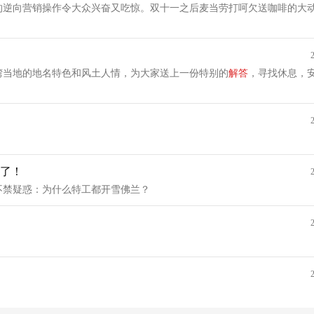
的逆向营销操作令大众兴奋又吃惊。双十一之后麦当劳打呵欠送咖啡的大动
湾当地的地名特色和风土人情，为大家送上一份特别的
解答
，寻找休息，
了！
不禁疑惑：为什么特工都开雪佛兰？