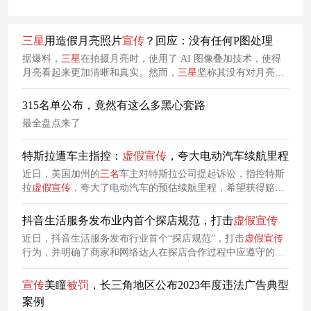
三星
用造假月亮照片
宣传
？回应：没有任何P图处理
据爆料，
三星
在拍摄月亮时，使用了 AI 图像叠加技术，使得
月亮看起来更加清晰和真实。然而，
三星
坚称其没有对月亮照
片进行任何 P 图处理。
315名单公布，竟然有这么多黑心套路
最全盘点来了
特斯拉遭车主指控：
虚假
宣传
，夸大电动汽车续航里程
近日，美国加州的
三名
车主对特斯拉公司提起诉讼，指控特斯
拉
虚假
宣传
，夸大了电动汽车的预估续航里程，希望获得赔
偿。
抖音生活服务发布业内首个探店规范，打击
虚假
宣传
近日，抖音生活服务发布行业首个“探店规范”，打击
虚假
宣传
行为，并明确了商家和网络达人在探店合作过程中应遵守的行
为规范和权利责任。
宣传
美瞳
被
罚
，长三角地区公布2023年度违法广告典型
案例