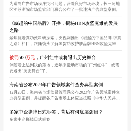
为遏制广告市场秩序突出问题，营造良好市场环境，长三角地
区沪苏浙皖市场监管部门联合公布了一批违法广告典型案例。
《崛起的中国品牌》开播，揭秘HBN攻坚克难的发展
之路
聚焦抗老真功效科研探索，央视网推出《崛起的中国品牌-求真
之路》栏目，跟随镜头了解国货功效护肤品牌HBN攻坚克难的
发展之路，建立起科学有效的抗老认知。
被
罚
500
万元
，广州红牛或将退出历史舞台
伴随着上述判决的落地，近年来搅动市场的“广州红牛”，或需
要退出“历史舞台”了。
海南省公布2023年广告领域案件查办典型案例
12月20日，海南省市场监督管理局公布2023年广告领域案件查
办典型案例，并提醒各广告市场主体应当按照《中华人民共和
国广告法》等法律法规规定，切实落实广告发布审查责任。
多家中企撕掉日式标签，背后有何底层逻辑？
多家中企撕掉日式标签