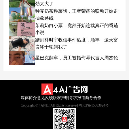
劲太大了
种完奶茶种薯饼，王者荣耀的联动开始走
抽象路线
茉莉奶白小票，竟然开始连载真正的番茄
小说
蹭到朴时宇收信事件热度，顺丰：泼天富
贵终于轮到我了
星巴克翻车，员工被指侮辱代言人周杰伦
媒体简介
意见反馈
版权声明
寻求报道
商务合作
Copyright © 4ANET All Rights Reserved 粤ICP备15083824号