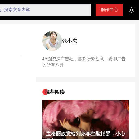
创作中心
Tog
张小虎
4A圈资深广告狂，喜欢研究创意，爱聊广告
的所有八卦
推荐阅读
宝格丽故意给刘亦菲挡脸拍照，小心