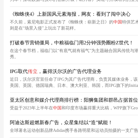
《蜘蛛侠4》上新国风元素海报，网友：看到了闯中决心
不久前，索尼电影正式发布了《蜘蛛侠：崭新之日》的
中国
特供艺
则是在“场景入侵”上玩出了新花样。
打破春节营销僵局，中粮福临门用2分钟强势圈粉Z世代！
在这个春节档，福临门以“有底气就有福气”为主题融合国风传统与
秀。
IPG取代
传
立
，赢得沃尔沃的广告代理业务
近日，沃尔沃官宣任命了IPG为其广告代理商，负责其媒体业务，该
美国、英国、德国瑞典、日本、澳大利亚、韩国，而IPG旗下的Initi
亚太区创意和媒介代理商排行榜：阳狮集团和群邑占据首位
受益于2023年上半年在
中国
和印度市场赢得重大比稿，WPP旗下Gro
阿迪达斯超燃新春广告，众星集结以“造”赋能！
全球著名运动创新品牌Adidas携手各路明星和运动员拍摄的一支