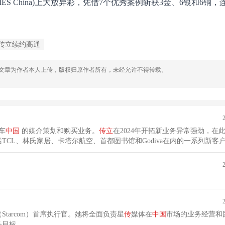
IES China)上大放异彩，凭借7个优秀案例斩获3金、6银和6铜
传立续约高通
，文章为作者本人上传，版权归原作者所有，未经允许不得转载。
车
中国
的媒介策划和购买业务。
传
立
在2024年开拓新业务异常强劲，在
CL、林氏家居、卡塔尔航空、首都图书馆和Godiva在内的一系列新客
Starcom）首席执行官。她将全面负责星
传
媒体在
中国
市场的业务经营和
务目标。