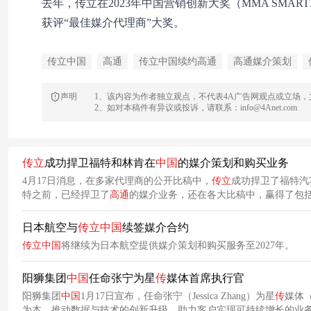
去年，传立在2023年中国营销创新大奖（MMA SMART
获评“最佳媒介代理商”大奖。
传立中国
高通
传立中国续约高通
高通媒介策划
声明
1、该内容为作者独立观点，不代表4A广告网观点或立场
2、如对本稿件有异议或投诉，请联系：info@4Anet.com
传
立
成功捍卫福特和林肯在
中国
的媒介策划和购买业务
4月17日消息，在多家代理商的公开比稿中，
传
立
成功捍卫了福特汽
特之前，已经捍卫了
高通
的媒介业务，还在各大比稿中，赢得了包括T
日本航空与
传
立
中国
续签媒介合约
传
立
中国
将继续为日本航空提供媒介策划和购买服务至2027年。
阳狮集团
中国
任命张宁为星
传
媒体首席执行官
阳狮集团
中国
1月17日宣布，任命张宁（Jessica Zhang）为星
传
媒体（
为本，推动数据与技术的创新升级，助力客户实现可持续增长的业