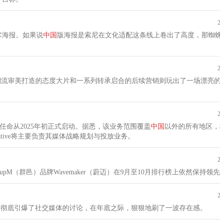
术海报。如果说
中国
版海报是索尼在文化适配这条线上卷出了高度，那蜘蛛
潮流审美打造的态度大片和一系列转承启合的后续营销则玩出了一场漂亮
任命从2025年初正式启动。据悉，该业务范围覆盖
中国
以外的所有地区，
ative将主要负责其媒体战略规划与投放业务。
upM（群邑）品牌Wavemaker（蔚迈）在9月至10月排行榜上依然保持领
广告彻底引爆了社交媒体的讨论，在年底之际，狠狠地刷了一波存在感。