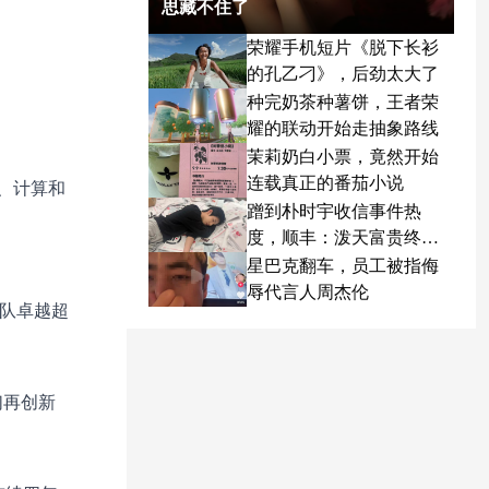
思藏不住了
荣耀手机短片《脱下长衫
的孔乙刁》，后劲太大了
种完奶茶种薯饼，王者荣
耀的联动开始走抽象路线
茉莉奶白小票，竟然开始
连载真正的番茄小说
接、计算和
蹭到朴时宇收信事件热
度，顺丰：泼天富贵终于
轮到我了
星巴克翻车，员工被指侮
辱代言人周杰伦
团队卓越超
们再创新