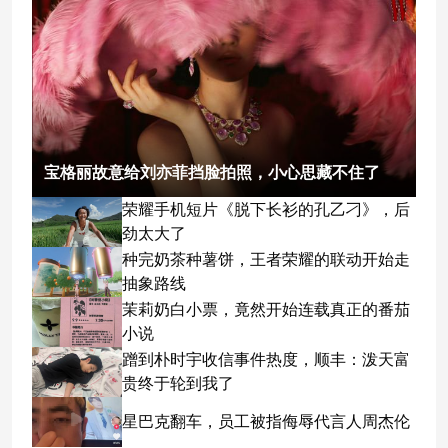
宝格丽故意给刘亦菲挡脸拍照，小心思藏不住了
荣耀手机短片《脱下长衫的孔乙刁》，后
劲太大了
种完奶茶种薯饼，王者荣耀的联动开始走
抽象路线
茉莉奶白小票，竟然开始连载真正的番茄
小说
蹭到朴时宇收信事件热度，顺丰：泼天富
贵终于轮到我了
星巴克翻车，员工被指侮辱代言人周杰伦