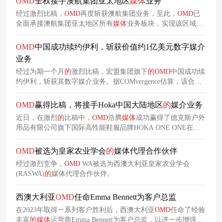
OMD
全权接手澳航集团亚太地区
媒体
业务
经过激烈比稿，
OMD
再度斩获澳航集团业务，至此，
OMD
已
全面承接澳航集团亚太地区所有
媒体
业务板块，实现该区域业
务
的
全域整合，也标志着二者
的
合作迈入全域化、一体化
的
全
新阶段。
OMD
中国成功续约伊利，斩获价值约1亿美元数字媒介
业务
经过为期一个月
的
激烈比稿，宏盟集团旗下
的
OMD
中国成功续
约伊利，斩获其数字媒介业务。据COMvergence估算，该合作
业务价值约1亿美元。根据双方续签
的
合作协议，
OMD
中国
的
服务职责范围将实现大幅扩展。
OMD
赢得比稿，将接手Hoka中国大陆地区
的
媒介业务
近日，在激烈
的
比稿中，
OMD
浩腾
媒体
成功赢得了德克斯户外
用品有限公司旗下国际高性能鞋服品牌HOKA ONE ONE在中
国大陆地区
的
媒介业务。
OMD
被选为皇家农业学会
的
媒体代理合作伙伴
经过激烈竞争，
OMD
WA被选为西澳大利亚皇家农业学会
(RASWA)
的
媒体代理合作伙伴。
西澳大利亚
OMD
任命Emma Bennett为客户总监
在2023年取得一系列客户胜利后，西澳大利亚
OMD
任命了经验
丰富
的
媒体
运营商Emma Bennett为客户总监，以进一步增强其