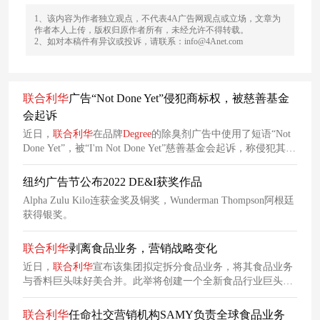
1、该内容为作者独立观点，不代表4A广告网观点或立场，文章为
作者本人上传，版权归原作者所有，未经允许不得转载。
2、如对本稿件有异议或投诉，请联系：info@4Anet.com
联合利华
广告“Not Done Yet”侵犯商标权，被慈善基金
会起诉
近日，
联合利华
在品牌
Degree
的除臭剂广告中使用了短语“Not
Done Yet”，被“I'm Not Done Yet”慈善基金会起诉，称侵犯其商
标权，并向法院申请，禁止
联合利华
使用该短语，并要求其赔
偿金钱损失。
纽约广告节公布2022 DE&I获奖作品
Alpha Zulu Kilo连获金奖及铜奖，Wunderman Thompson阿根廷
获得银奖。
联合利华
剥离食品业务，营销战略变化
近日，
联合利华
宣布该集团拟定拆分食品业务，将其食品业务
与香料巨头味好美合并。此举将创建一个全新食品行业巨头，
同时使
联合利华
转型为一家更加专注于美容和家居护理的公
司。此次食品业务拆分也将对行业营销格局产生重要影响。
联合利华
任命社交营销机构SAMY负责全球食品业务