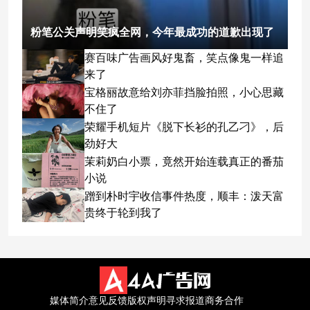
粉笔公关声明笑疯全网，今年最成功的道歉出现了
赛百味广告画风好鬼畜，笑点像鬼一样追
来了
宝格丽故意给刘亦菲挡脸拍照，小心思藏
不住了
荣耀手机短片《脱下长衫的孔乙刁》，后
劲好大
茉莉奶白小票，竟然开始连载真正的番茄
小说
蹭到朴时宇收信事件热度，顺丰：泼天富
贵终于轮到我了
媒体简介
意见反馈
版权声明
寻求报道
商务合作