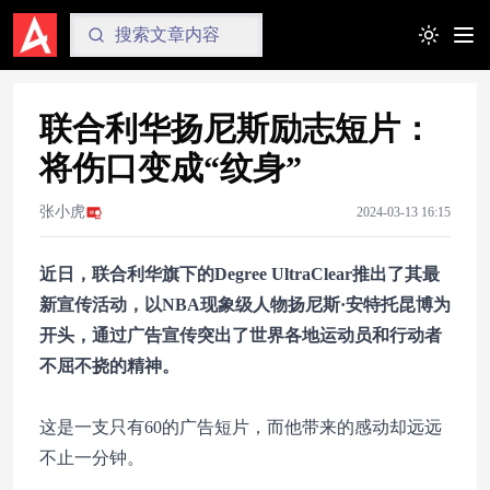
Toggle t
联合利华扬尼斯励志短片：
将伤口变成“纹身”
张小虎
2024-03-13 16:15
近日，联合利华旗下的Degree UltraClear推出了其最
新宣传活动，以NBA现象级人物扬尼斯·安特托昆博为
开头，通过广告宣传突出了世界各地运动员和行动者
不屈不挠的精神。
这是一支只有60的广告短片，而他带来的感动却远远
不止一分钟。