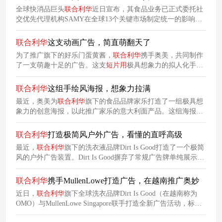
全球快消品巨头
联合利华
近日宣布，其食品业务已正式委托社
交优先代理机构SAMY在全球13个关键市场制定统一的影响力
营销战略。据悉，
联合利华
的这一社交优先战略深度根植于社
交平台，核心目标是实时响应全球各地的文化变化，让品牌与
联合利华
这支动画广告，简直萌翻天了
消费者建立更具关联性的深度连接。
为了推广旗下的好乐门蛋黄酱，
联合利华
携手奥美，共同制作
了一支萌趣十足的广告。这支
短片
用
极具想象力的拟人化手
法，把“味蕾体验”转化为具象又可爱的卡通叙事，将消费者品
尝食物时的味蕾反应，具象成一群有情绪、有动作的迷你卡通
联合利华
这组手绘风海报，想象力拉满
小人，整个
短片
充满了童真趣味。
最近，奥美为
联合利华
旗下的食品品牌家乐打造了一组极具想
象力的创意海报，以此推广家乐的意大利面产品。这组海报采
用手绘的形式，将意大利面与各种日常生活元素进行奇妙组
合，构建出充满想象力的超现实场景，侧面反映出家乐意大利
联合利华
打造极简风户外广告，看懂的直呼高级
面的美味和吸引力。
最近，
联合利华
旗下的洗衣液品牌Dirt Is Good打造了一个极简
风的户外广告装置。Dirt Is Good摒弃了常规广告牌单纯展示文
案和图像的模式，其广告牌上除了右上角有“泥土是好东西”的
品牌标识外，没有任何一句文案标语或是产品信息，但却胜过
联合利华
携手MullenLowe打造广告，在越南推广奥妙
千言万语。
近日，
联合利华
旗下全球洗衣品牌Dirt Is Good（在越南称为
OMO）与MullenLowe Singapore联手打造全新广告活动，标志
着其液体产品组合重新进入市场。