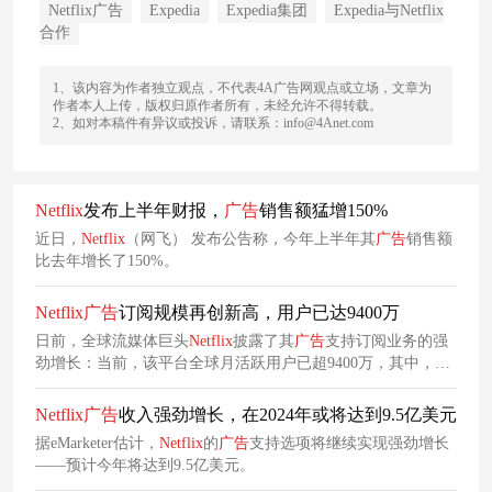
Netflix广告
Expedia
Expedia集团
Expedia与Netflix
合作
1、该内容为作者独立观点，不代表4A广告网观点或立场，文章为
作者本人上传，版权归原作者所有，未经允许不得转载。
2、如对本稿件有异议或投诉，请联系：info@4Anet.com
Netflix
发布上半年财报，
广告
销售额猛增150%
近日，
Netflix
（网飞） 发布公告称，今年上半年其
广告
销售额
比去年增长了150%。
Netflix
广告
订阅规模再创新高，用户已达9400万
日前，全球流媒体巨头
Netflix
披露了其
广告
支持订阅业务的强
劲增长：当前，该平台全球月活跃用户已超9400万，其中，18
至34岁核心年轻群体规模已超过美国任何广播或有线电视网
络。未来，广告业务有望从补充模式升级为
Netflix
业绩支柱之
Netflix
广告
收入强劲增长，在2024年或将达到9.5亿美元
一。
据eMarketer估计，
Netflix
的
广告
支持选项将继续实现强劲增长
——预计今年将达到9.5亿美元。