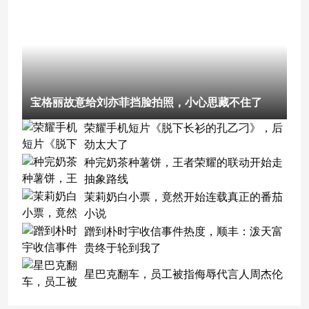
宝格丽故意给刘亦菲挡脸拍照，小心思藏不住了
荣耀手机短片《脱下长衫的孔乙刁》，后
劲太大了
种完奶茶种薯饼，王者荣耀的联动开始走
抽象路线
茉莉奶白小票，竟然开始连载真正的番茄
小说
蹭到朴时宇收信事件热度，顺丰：泼天富
贵终于轮到我了
星巴克翻车，员工被指侮辱代言人周杰伦