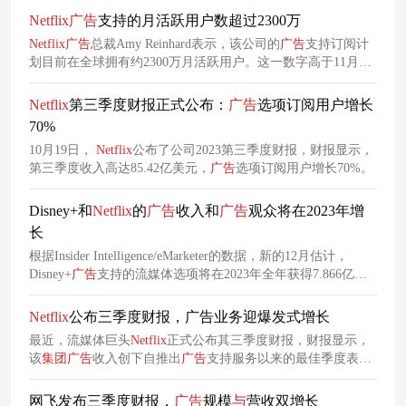
Netflix
广告
支持的月活跃用户数超过2300万
Netflix
广告
总裁Amy Reinhard表示，该公司的
广告
支持订阅计
划目前在全球拥有约2300万月活跃用户。这一数字高于11月流
媒体报道的1500万。
Netflix
第三季度财报正式公布：
广告
选项订阅用户增长
70%
10月19日，
Netflix
公布了公司2023第三季度财报，财报显示，
第三季度收入高达85.42亿美元，
广告
选项订阅用户增长70%。
Disney+和
Netflix
的
广告
收入和
广告
观众将在2023年增
长
根据Insider Intelligence/eMarketer的数据，新的12月估计，
Disney+
广告
支持的流媒体选项将在2023年全年获得7.866亿美
元的
广告
收入，略高于
Netflix
广告
层6.846亿美元的预测。
Netflix
公布三季度财报，广告业务迎爆发式增长
最近，流媒体巨头
Netflix
正式公布其三季度财报，财报显示，
该
集团
广告
收入创下自推出
广告
支持服务以来的最佳季度表
现，广告业务迎爆发式增长。此次业绩增长背后，是
Netflix
广
告
生态的全面成熟。
网飞发布三季度财报，
广告
规模
与
营收双增长