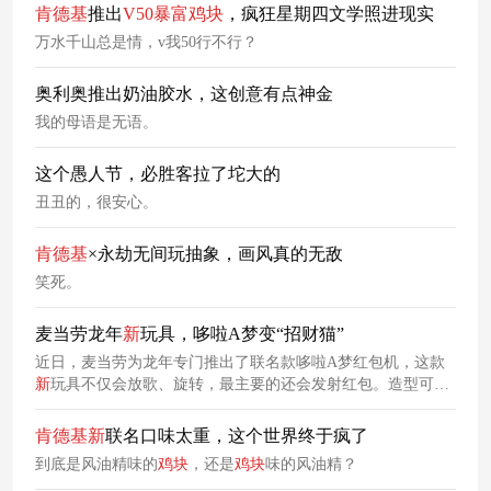
肯德基
推出
V50
暴富
鸡块
，疯狂星期四文学照进现实
万水千山总是情，v我50行不行？
奥利奥推出奶油胶水，这创意有点神金
我的母语是无语。
这个愚人节，必胜客拉了坨大的
丑丑的，很安心。
肯德基
×永劫无间玩抽象，画风真的无敌
笑死。
麦当劳龙年
新
玩具，哆啦A梦变“招财猫”
近日，麦当劳为龙年专门推出了联名款哆啦A梦红包机，这款
新
玩具不仅会放歌、旋转，最主要的还会发射红包。造型可爱
的哆啦A梦身着中式服装，还能旋转派发红包，为新年聚会增
添欢笑和祝福。活动期间，消费者可在购买任意餐品时现金加
肯德基
新
联名口味太重，这个世界终于疯了
购获得。这下机器猫直接变成了“招财猫”，变成了人人都喜爱
到底是风油精味的
鸡块
，还是
鸡块
味的风油精？
的财神爷。借此寓意，麦当劳将哆啦A梦IP植入到中国新年传