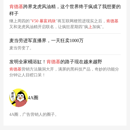
统文化中，衍生出了“招财猫”性质的
新
玩具。可爱造型，美好
肯德基
跨界龙虎风油精，这个世界终于疯成了我想要的
祝福，让人爱不释
样子
继上周四的"
V50
暴富
鸡块
"将互联网梗照进现实之后，
肯德基
又和龙虎风油精开启联名，让疯狂星期四"疯
上
加疯"。
麦当劳进军直播界，一天狂卖1000万
麦当劳变了。
发明全家桶浴缸！
肯德基
的路子现在越来越野
肯德基
营销方法脑洞大开，满屏的黑科技产品，奇妙的功能分
分钟让人目瞪口呆！
4A圈
4A圈，广告营销人的圈子。