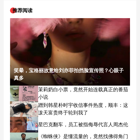
推荐阅读
笑晕，宝格丽故意给刘亦菲拍挡脸宣传照？心眼子
真多
茉莉奶白小票，竟然开始连载真正的番茄
小说
蹭到韩星朴时宇收信事件热度，顺丰：这
泼天富贵终于轮到我了
星巴克翻车，员工被指侮辱代言人周杰伦
《蜘蛛侠》是懂流量的，竟然找佛得角门