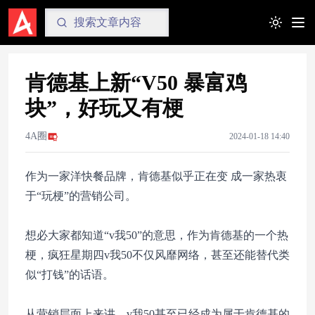
Toggle t
肯德基上新“V50 暴富鸡
块”，好玩又有梗
4A圈
2024-01-18 14:40
作为一家洋快餐品牌，肯德基似乎正在变 成一家热衷
于“玩梗”的营销公司。
想必大家都知道“v我50”的意思，作为肯德基的一个热
梗，疯狂星期四v我50不仅风靡网络，甚至还能替代类
似“打钱”的话语。
从营销层面上来讲，v我50甚至已经成为属于肯德基的