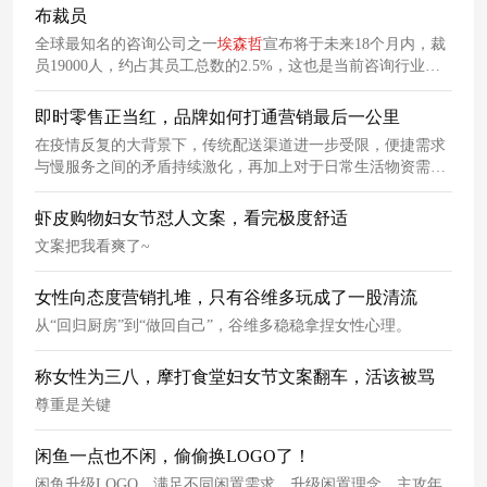
布裁员
全球最知名的咨询公司之一
埃森哲
宣布将于未来18个月内，裁
员19000人，约占其员工总数的2.5%，这也是当前咨询行业规
模最大的裁员之一。据以获消息可知，此次裁员大连可能是重
灾区。
埃森哲
中国2万人，在大连的人是最多的，大连团队有
即时零售正当红，品牌如何打通营销最后一公里
不少人已经收到裁员通知。
在疫情反复的大背景下，传统配送渠道进一步受限，便捷需求
与慢服务之间的矛盾持续激化，再加上对于日常生活物资需求
的与日俱增，买菜软件的持续火爆开始酝酿起了一场全新的营
销变革——即时零售。
虾皮购物妇女节怼人文案，看完极度舒适
文案把我看爽了~
女性向态度营销扎堆，只有谷维多玩成了一股清流
从“回归厨房”到“做回自己”，谷维多稳稳拿捏女性心理。
称女性为三八，摩打食堂妇女节文案翻车，活该被骂
尊重是关键
闲鱼一点也不闲，偷偷换LOGO了！
闲鱼升级LOGO，满足不同闲置需求，升级闲置理念，主攻年