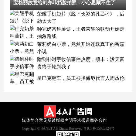
宝格丽故意给刘亦菲挡脸拍照，小心思藏不住了
荣耀手机短片《脱下长衫的孔乙刁》，后
劲太大了
种完奶茶种薯饼，王者荣耀的联动开始走
抽象路线
茉莉奶白小票，竟然开始连载真正的番茄
小说
蹭到朴时宇收信事件热度，顺丰：泼天富
贵终于轮到我了
星巴克翻车，员工被指侮辱代言人周杰伦
媒体简介
意见反馈
版权声明
寻求报道
商务合作
Copyright © 4ANET All Rights Reserved 粤ICP备15083824号