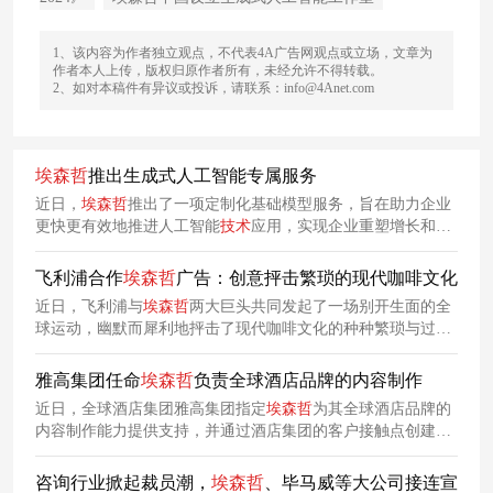
1、该内容为作者独立观点，不代表4A广告网观点或立场，文章为
作者本人上传，版权归原作者所有，未经允许不得转载。
2、如对本稿件有异议或投诉，请联系：info@4Anet.com
埃森哲
推出生成式人工智能专属服务
近日，
埃森哲
推出了一项定制化基础模型服务，旨在助力企业
更快更有效地推进人工智能
技术
应用，实现企业重塑增长和韧
性运营。
埃森哲
调研显示，74%的高管计划在
2024
年增加与人
工智能相关的支出，而去年这一比例为50%。企业已从概念验
飞利浦合作
埃森哲
广告：创意抨击繁琐的现代咖啡文化
证迈向使用专有数据来定制基础模型，越来越多的企业已认识
近日，飞利浦与
埃森哲
两大巨头共同发起了一场别开生面的全
到生成式人工智能在推动创新和实现业务目标方面的价值和潜
球运动，幽默而犀利地抨击了现代咖啡文化的种种繁琐与过
力。
度，这也是为了推出飞利浦全新款浓缩咖啡机。 为了将这款新
机器定位为咖啡领域的一次革命性变革，团队决定采取一种大
雅高集团任命
埃森哲
负责全球酒店品牌的内容制作
胆而独特的宣传方式，以将其与其他同类产品区别开来。他们
近日，全球酒店集团雅高集团指定
埃森哲
为其全球酒店品牌的
希望通过这场运动，让更多的人认识到飞利浦新型浓缩咖啡机
内容制作能力提供支持，并通过酒店集团的客户接触点创建个
的优势与魅力，让人们在享受美味的同时，也感受到了前所未
性化的营销和传播内容。
有的轻松与便捷。再也
咨询行业掀起裁员潮，
埃森哲
、毕马威等大公司接连宣