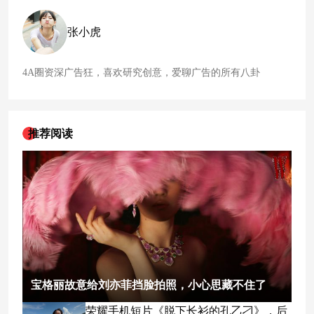
张小虎
4A圈资深广告狂，喜欢研究创意，爱聊广告的所有八卦
推荐阅读
宝格丽故意给刘亦菲挡脸拍照，小心思藏不住了
荣耀手机短片《脱下长衫的孔乙刁》，后