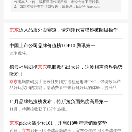
作者本人上传，版权归原作者所有，未经允许不得转载。
2、如对本稿件有异议或投诉，请联系：info@4Anet.com
京东
迈入品质外卖赛道，请刘翔代言堪称破圈级操作
中国上市公司品牌价值榜TOP10 腾讯第一
龙争虎斗。
德云社男团携
京东
电脑数码出大片，这波相声跨界强势
吸粉！
京东
电脑数码携手德云社男团打造创意趣味TVC，强调数码产
品好玩实用的功能，给消费者带来新鲜好玩的体验，提升品牌
活动关注度，丰富玩法培养用户黏性，助力双11。
11月品牌热搜榜发布，特斯拉负面热度高居第一
11月，特斯拉收获了157个热搜。
京东
pick火箭少女101，开启618明星营销新姿势
近日，
京东
召开 618 全球品牌峰会，宣布今年的 618 全球年中