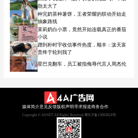
劲太大了
种完奶茶种薯饼，王者荣耀的联动开始走
抽象路线
茉莉奶白小票，竟然开始连载真正的番茄
小说
蹭到朴时宇收信事件热度，顺丰：泼天富
贵终于轮到我了
星巴克翻车，员工被指侮辱代言人周杰伦
媒体简介
意见反馈
版权声明
寻求报道
商务合作
Copyright © 4ANET All Rights Reserved 粤ICP备15083824号