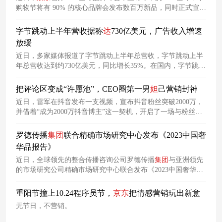
购物节将有 90% 的核心品牌会发布数百万新品，同时正式宣布
火箭少女 101 为
京东
618 活力代言。
字节跳动上半年营收据称
达
730亿美元，广告收入增速
放缓
近日，多家媒体报道了字节跳动上半年总营收，字节跳动上半
年总营收达到约730亿美元，同比增长35%。在国内，字节跳动
的收入主要来自抖音、今日头条等中国应用的广告和电商业
务。这一增速较去年同期略有放缓，去年上半年收入增长逾
把评论区变成“许愿池”，CEO圈第一男
妲
己营销封神
40%。主要原因是电商业务开始熄火。
近日，雷军在抖音发布一支视频，宣布抖音粉丝突破2000万，
并借着“成为2000万抖音博主”这一契机，开启了一场与粉丝之
间的互动营销。
罗德传播
集团
联合精确市场研究中心发布《2023中国奢
华品报告》
近日，全球领先的整合传播咨询公司罗德传播
集团
与亚洲领先
的市场研究公司精确市场研究中心联合发布《2023中国奢华品
报告》，探索中国内地及香港奢侈品市场的重要指标，从消费
者行为与偏好中挖掘市场发展趋势。
重阳节撞上10.24程序员节，
京东
把情感营销玩出新意
无节日，不营销。