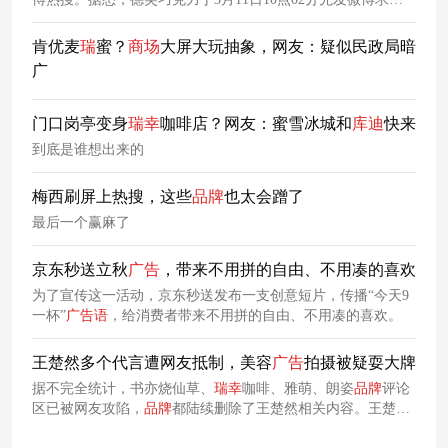
迪
合作。随后，
库
迪
咖啡在3分钟后发微博回应。也就是，
库
迪
咖啡在10点05分对联名进行了回应，看似平平无奇的事情却
肯优麦
瑞
蜜？
商场
大屏大玩抽象，网友：疑似民政局暗
引发了王一博粉丝的极力反对，因为10月5日是肖战生日。同
广
样基于此原因，王一博粉丝集体发声，要求道歉。
门口岗亭变身
瑞
幸
咖啡店？网友：蜜雪冰城和
库
迪
快来
到底是谁想出来的
梅西刷屏上热搜，这些
品牌
也太会蹭了
最后一个赢麻了
京东秒送立秋
广告
，带来不用拼的自由、不用凑的喜欢
为了宣传这一活动，京东秒送发布一支创意短片，传播“今天9
一杯”
广告语
，给消费者带来不用拼的自由、不用凑的喜欢。
王楚然多个代言遭网友抵制，美容
广告
拍摄被疑耍大牌
据不完全统计，书亦烧仙草、
瑞
幸
咖啡、雅萌、朗姿
品牌
评论
区已被网友攻陷，
品牌
都陆续删除了王楚然相关内容。王楚然
的代言风波，一波未平，一波又起。有网友爆料，自己在一家