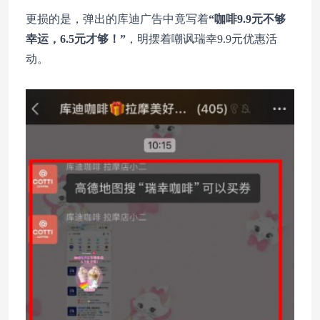
更损的是，弹出的库迪广告中竟写着
“咖啡9.9元不够
幸运，6.5元才够！”
，明摆着嘲讽瑞幸9.9元优惠活
动。