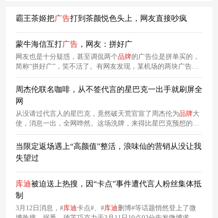
霸王茶姬把
广告
打到茶颜悦色头上，网友直接吵疯
蒙牛海信互打
广告
，网友：拼好广
网友也是十分疑惑，甚至调侃两个
品牌
的广告位是拼单买的，
简称“拼好广”，笑不活了。有网友发现，某机场的两块广告
牌，细品之下很有内涵：图源：小红书网友众所周知，蒙牛有
句slogan：“营养世界每个人的要强”。
周杰伦联名咖啡，从不签代言的星巴克一出手就刷屏全
网
从没请过代言人的星巴克，竟然破天荒官宣了周杰伦为
品牌
大
使，消息一出，全网哗然。这场洗牌，来得比星巴克预想的要
快。这是星巴克入华26年来首次交出中国业务控股权。于是交
割完成仅仅一个月后，周杰伦出现了。因为周杰伦不仅是一个
当限定返场遇上“高颜值”整活，浪味仙的营销从没让我
明星，他还是一套“文化操作系统”。说到底，星巴克不缺好产
失望过
品。
库
迪
被迫送上热搜，因“卡点”事件遭代言人粉丝集体抵
制
3月12日消息，#
库
迪
卡点#、#
库
迪
删博#等话题悄然登上了微
博热搜。据悉，德芙巧克力于3月11日10点02分先发微博求
库