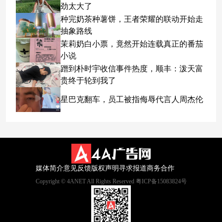
劲太大了
种完奶茶种薯饼，王者荣耀的联动开始走
抽象路线
茉莉奶白小票，竟然开始连载真正的番茄
小说
蹭到朴时宇收信事件热度，顺丰：泼天富
贵终于轮到我了
星巴克翻车，员工被指侮辱代言人周杰伦
媒体简介
意见反馈
版权声明
寻求报道
商务合作
Copyright © 4ANET All Rights Reserved 粤ICP备15083824号