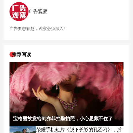
美容院偶遇王
姓
明星（王楚然）正在拍摄奶茶
广告
。因为自己
穿了一身黑，疑似被该明星说像“女巫”，认为该明星“耍大
广告观察
牌”。
广告要想有趣，观察必须深入!
推荐阅读
宝格丽故意给刘亦菲挡脸拍照，小心思藏不住了
荣耀手机短片《脱下长衫的孔乙刁》，后