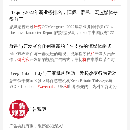
以价值24亿美元的新业务体量荣登全球媒体机构榜首，其中包
括固新业务17亿美元。
Ebiquity2022年新业务排名，阳狮、群邑、宏盟媒体夺
得前三
思媒思智通过
研究
COMvergence 2022年新业务排行榜 (New
Business Barometer Report)的数据发现，2022年中国仅有122场
媒介代理商回顾
和
比稿，相对2021年的167场减少了45场。 数
据显示，在新业务价值方面，阳狮媒体（Publicis Media）在
群邑与开发者合作创建新的广告支持的流媒体格式
2022年赢得7个新客户排名第一，其次
为
群邑媒体排名第二，
群邑宣布正在与一群先进的电视、视频程序员
和
开发人员合
宏盟媒体排名第三。
作，
研究
和
开发新的视频广告格式，最初
将
在本季度某个时候
试行。
Keep Britain Tidy与三家机构联动，发起改变行为运动
总部位于英国的独立环保慈善机构Keep Britain Tidy今天与
VCCP London、
Wavemaker
UK
和
世界领先的行为科学咨询公司
之一Cowry Consulting合作，发起了一项名为“烟蒂是垃圾”的综
合品牌活动。
广告观察
广告要想有趣，观察必须深入!