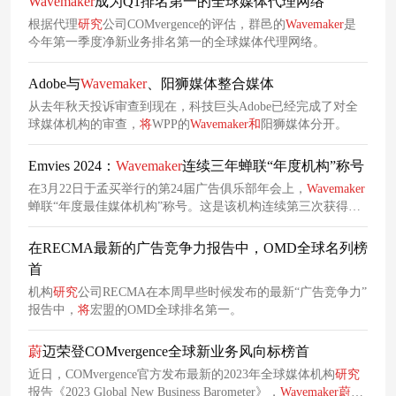
Wavemaker
成为Q1排名第一的全球媒体代理网络
根据代理
研究
公司COMvergence的评估，群邑的
Wavemaker
是
今年第一季度净新业务排名第一的全球媒体代理网络。
Adobe与
Wavemaker
、阳狮媒体整合媒体
从去年秋天投诉审查到现在，科技巨头Adobe已经完成了对全
球媒体机构的审查，
将
WPP的
Wavemaker
和
阳狮媒体分开。
Emvies 2024：
Wavemaker
连续三年蝉联“年度机构”称号
在3月22日于孟买举行的第24届广告俱乐部年会上，
Wavemaker
蝉联“年度最佳媒体机构”称号。这是该机构连续第三次获得令
人垂涎的冠军头衔，此前曾在2023年
和
2022年获得过冠军。
在RECMA最新的广告竞争力报告中，OMD全球名列榜
首
机构
研究
公司RECMA在本周早些时候发布的最新“广告竞争力”
报告中，
将
宏盟的OMD全球排名第一。
蔚
迈荣登COMvergence全球新业务风向标榜首
近日，COMvergence官方发布最新的2023年全球媒体机构
研究
报告《2023 Global New Business Barometer》，
Wavemaker
蔚
迈