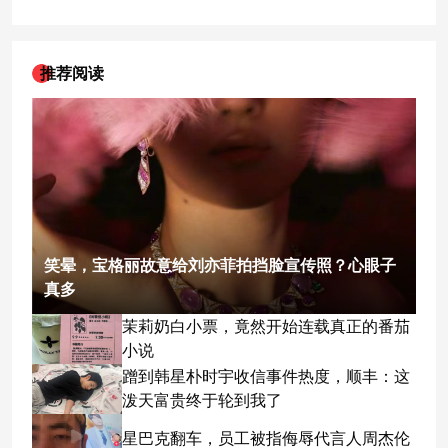
推荐阅读
笑晕，宝格丽故意给刘亦菲拍挡脸宣传照？心眼子
真多
茉莉奶白小票，竟然开始连载真正的番茄
小说
蹭到韩星朴时宇收信事件热度，顺丰：这
泼天富贵终于轮到我了
星巴克翻车，员工被指侮辱代言人周杰伦