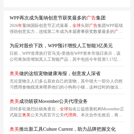
WPP再次成为戛纳创意节获奖最多的
广告
集团
2026
年
戛纳国际创意节正式落幕，
全球
头部
广告
集团WPP延续
强劲创意实力，连续第二年成为本届赛事获奖数量最多的
广告
集团。其中，
奥美
成功斩获2026
年
戛纳国际创意节
年度
最佳
广
告
网络大奖。
为应对股价下跌，WPP预计增投人工智能3亿美元
日前，WPP首席执行官马克•里德在WPP资本市场日表示，该
公司将加倍增加其人工智能产品，其中包括今年投资3.17亿美
元(2.5亿英镑)，但它不会忘记自己的创意根源。 在WPP资本市
场日(Capital Markets Day)前夕，Mark Read接受了(
ADWEEK
)
奥美
做的这组宠物健康海报，创意发人深省
的采访，展望了未来一年的计划。他谈到了在人工智能战略中
无论宠物主人们多么喜欢自己的宠物，其中很大一部分人仍然
保留人类判断的必要性、人工智能增强人类创造力的能力，以
习惯用食物残渣来喂养他们的小狗和小猫，这种过时的做法往
及他对今年美
往会对宠物健康造成不小的损害。为了推广健康喂养理念，宠
物品牌Mousoudi携手
奥美
，共同呈现了一组创意海报，力图吸
奥美
成功斩获Movember公关代理业务
引宠物主的关注。
历经多轮激烈比稿角逐后，
全球
知名公益慈善机构Movember正
式敲定
奥美
公关为其官方公关
代理商
。本次合作生效后，将由
奥美
公关全权承接Movember澳大利亚市场的品牌公关传播工
作。
奥美
推出新工具Culture Current，助力品牌把握文化