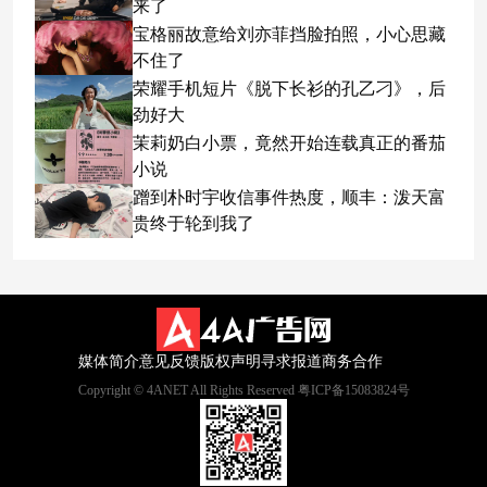
来了
宝格丽故意给刘亦菲挡脸拍照，小心思藏
不住了
荣耀手机短片《脱下长衫的孔乙刁》，后
劲好大
茉莉奶白小票，竟然开始连载真正的番茄
小说
蹭到朴时宇收信事件热度，顺丰：泼天富
贵终于轮到我了
媒体简介
意见反馈
版权声明
寻求报道
商务合作
Copyright © 4ANET All Rights Reserved 粤ICP备15083824号