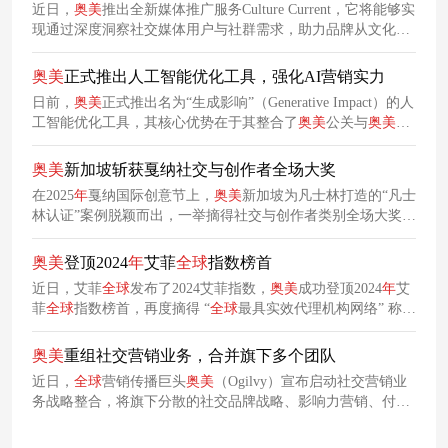
近日，
奥美
推出全新媒体推广服务Culture Current，它将能够实
现通过深度洞察社交媒体用户与社群需求，助力品牌从文化观
察转向主动塑造，构建更深层的受众联系与品牌信誉。
奥美
正式推出人工智能优化工具，强化AI营销实力
日前，
奥美
正式推出名为“生成影响”（Generative Impact）的人
工智能优化工具，其核心优势在于其整合了
奥美
公关与
奥美
互
动在数字体验优化上的能力，该工具或将成为
奥美
应对当下信
息发现方式变革的重要战略解决方案。
奥美
新加坡斩获戛纳社交与创作者全场大奖
在2025
年
戛纳国际创意节上，
奥美
新加坡为凡士林打造的“凡士
林认证”案例脱颖而出，一举摘得社交与创作者类别全场大奖及
媒体类别金狮奖，延续了
奥美
连续两年蝉联该类别最高荣誉的
纪录，同时助力
奥美
全球
网络在本届创意节斩获6金8银9铜共
奥美
登顶2024
年
艾菲
全球
指数榜首
67项荣誉。
近日，艾菲
全球
发布了2024艾菲指数，
奥美
成功登顶2024
年
艾
菲
全球
指数榜首，再度摘得 “
全球
最具实效代理机构网络” 称
号。这一排名基于
年度
艾菲奖获奖数据，
奥美
凭借 4 项全场大
奖、36 项金奖、80 项银奖及 110 项铜奖的亮眼表现，延续了
奥美
重组社交营销业务，合并旗下多个团队
其在营销实效领域的领先地位。
近日，
全球
营销传播巨头
奥美
（Ogilvy）宣布启动社交营销业
务战略整合，将旗下分散的社交品牌战略、影响力营销、付费
社交、社交商务等能力合并为统一团队Social@Ogilvy，力图为
客户提供更全面的解决方案。