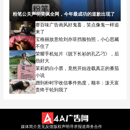
粉笔公关声明笑疯全网，今年最成功的道歉出现了
赛百味广告画风好鬼畜，笑点像鬼一样追
来了
宝格丽故意给刘亦菲挡脸拍照，小心思藏
不住了
荣耀手机短片《脱下长衫的孔乙刁》，后
劲好大
茉莉奶白小票，竟然开始连载真正的番茄
小说
蹭到朴时宇收信事件热度，顺丰：泼天富
贵终于轮到我了
媒体简介
意见反馈
版权声明
寻求报道
商务合作