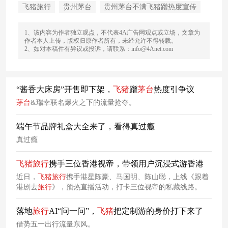
飞猪旅行
贵州茅台
贵州茅台不满飞猪蹭热度宣传
1、该内容为作者独立观点，不代表4A广告网观点或立场，文章为
作者本人上传，版权归原作者所有，未经允许不得转载。
2、如对本稿件有异议或投诉，请联系：info@4Anet.com
“酱香大床房”开售即下架，
飞
猪
蹭
茅台
热度引争议
茅台
&瑞幸联名爆火之下的流量抢夺。
端午节品牌礼盒大全来了，看得真过瘾
真过瘾
飞
猪
旅行
携手三位香港视帝，带领用户沉浸式游香港
近日，
飞
猪
旅行
携手港星陈豪、马国明、陈山聪，上线《跟着
港剧去
旅行
》，预热直播活动，打卡三位视帝的私藏线路。
落地
旅行
AI“问一问”，
飞
猪
把定制游的身价打下来了
借势五一出行流量东风。