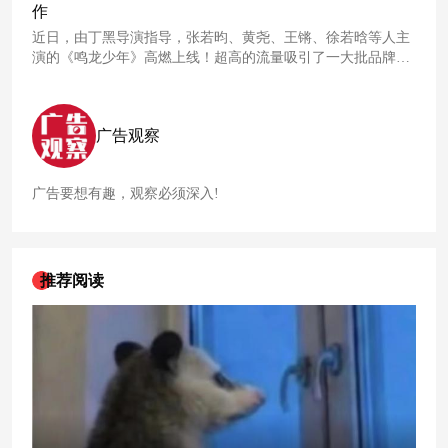
体验。除此之外，喜茶携手
飞
猪
在浙江杭州设置了活动专属茶
作
旅主题店，邀请用户前来喝茶，观赏长幅茶旅地图的同时开启
近日，由丁黑导演指导，张若昀、黄尧、王锵、徐若晗等人主
中国6大茶系文化之旅。
演的《鸣龙少年》高燃上线！超高的流量吸引了一大批品牌赞
助冠名，截止至12月12日，《鸣龙少年》吸引了三九胃泰养胃
舒、
飞
猪
旅行
、黄氏响声、南孚电池聚能环、雪碧、闪亮滴眼
液、银鹭好粥道、夸克APP、喜之郎cici果粒茶等近20家品牌合
广告观察
作！
广告要想有趣，观察必须深入!
推荐阅读