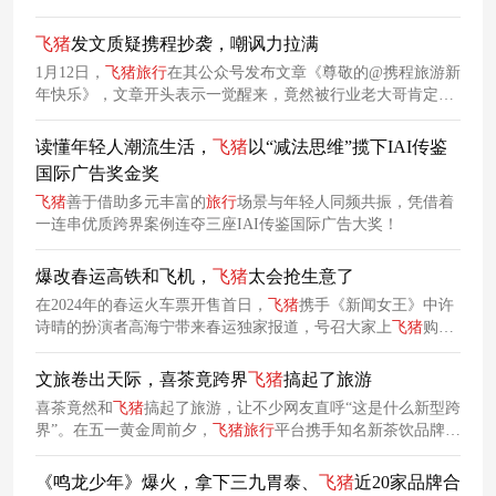
飞
猪
发文质疑携程抄袭，嘲讽力拉满
1月12日，
飞
猪
旅行
在其公众号发布文章《尊敬的@携程旅游新
年快乐》，文章开头表示一觉醒来，竟然被行业老大哥肯定了!
文中
飞
猪
将自己的
旅行
攻略文章和携程发布的
旅行
攻略文章从
发布时间，内容建议和特效等方面进行了全方位做了对比，疑
读懂年轻人潮流生活，
飞
猪
以“减法思维”揽下IAI传鉴
指携程的攻略存在抄袭。
国际广告奖金奖
飞
猪
善于借助多元丰富的
旅行
场景与年轻人同频共振，凭借着
一连串优质跨界案例连夺三座IAI传鉴国际广告大奖！
爆改春运高铁和飞机，
飞
猪
太会抢生意了
在2024年的春运火车票开售首日，
飞
猪
携手《新闻女王》中许
诗晴的扮演者高海宁带来春运独家报道，号召大家上
飞
猪
购买
春运火车票。
文旅卷出天际，喜茶竟跨界
飞
猪
搞起了旅游
喜茶竟然和
飞
猪
搞起了旅游，让不少网友直呼“这是什么新型跨
界”。在五一黄金周前夕，
飞
猪
旅行
平台携手知名新茶饮品牌喜
茶以及权威机构中国茶叶流通协会，共同推出了别具一格的“茶
旅团”线路游产品，为游客们带来了一场融合茶香与旅趣的特别
《鸣龙少年》爆火，拿下三九胃泰、
飞
猪
近20家品牌合