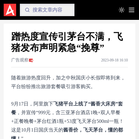
Toggle t
蹭热度宣传引茅台不满，飞
猪发布声明紧急“挽尊”
广告观察
2023-09-18 16:10
随着旅游热度回升，加之中秋国庆小长假即将到来，
平台纷纷推出旅游套餐吸引游客购买。
9月17日，阿里旗下
飞猪平台上线了“酱香大床房”套
餐
，并宣传“999元，含三亚茅台酒店1晚+双人早餐
+正餐晚餐+茅台红酒1瓶+53度飞天茅台500ml一瓶！
这是10月1日国庆当天的
酱香价，飞天茅台，懂的都
懂！
”