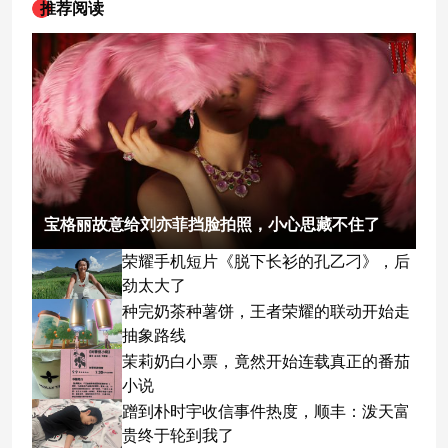
推荐阅读
宝格丽故意给刘亦菲挡脸拍照，小心思藏不住了
荣耀手机短片《脱下长衫的孔乙刁》，后
劲太大了
种完奶茶种薯饼，王者荣耀的联动开始走
抽象路线
茉莉奶白小票，竟然开始连载真正的番茄
小说
蹭到朴时宇收信事件热度，顺丰：泼天富
贵终于轮到我了