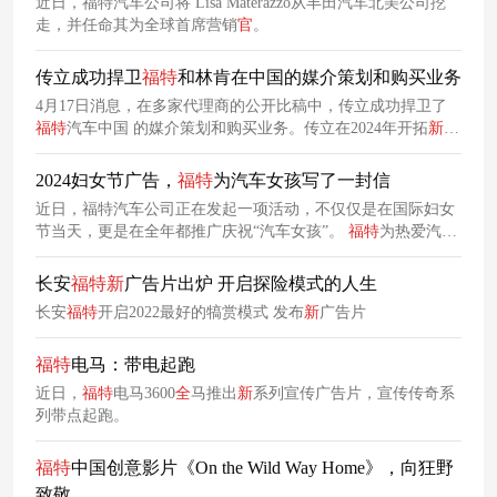
近日，福特汽车公司将 Lisa Materazzo从丰田汽车北美公司挖
走，并任命其为全球首席营销
官
。
传立成功捍卫
福特
和林肯在中国的媒介策划和购买业务
4月17日消息，在多家代理商的公开比稿中，传立成功捍卫了
福特
汽车中国 的媒介策划和购买业务。传立在2024年开拓
新
业
务异常强劲，在此次成功续签
福特
之前，已经捍卫了高通的媒
介业务，还在各大比稿中，赢得了包括TCL、林氏家居、卡塔
2024妇女节广告，
福特
为汽车女孩写了一封信
尔航空、首都图书馆和Godiva在内的一系列
新
客户。
近日，福特汽车公司正在发起一项活动，不仅仅是在国际妇女
节当天，更是在全年都推广庆祝“汽车女孩”。
福特
为热爱汽车
的女孩写了一封信，鼓励她们继续展现对汽车的热情，突破极
限，开拓
新
道路，重新定义期望。 与此同时，
福特
还将鼓励世
长安
福特
新
广告片出炉 开启探险模式的人生
界各地的女性分享#CarGirl 的魅力，不仅是线上广告，
福特
还
长安
福特
开启2022最好的犒赏模式 发布
新
广告片
将向客户、员工和其他女性邮寄这封信的实体副本。
福特
电马：带电起跑
近日，
福特
电马3600
全
马推出
新
系列宣传广告片，宣传传奇系
列带点起跑。
福特
中国创意影片《On the Wild Way Home》，向狂野
致敬