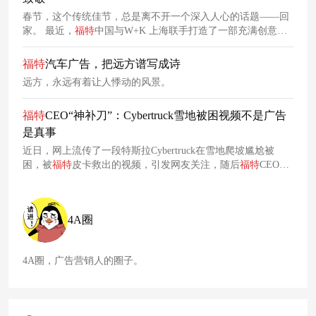
春节，这个传统佳节，总是离不开一个深入人心的话题——回
家。 最近，
福特
中国与W+K 上海联手打造了一部充满创意的
影片《On the Wild Way Home》，它以独特的视角展现了一段
充满热情与野性的回家之路。
福特
汽车广告，把远方谱写成诗
远方，永远有着让人悸动的风景。
福特
CEO“神补刀”：Cybertruck雪地被困视频不是广告
是真事
近日，网上流传了一段特斯拉Cybertruck在雪地爬坡尴尬被
困，被
福特
皮卡救出的视频，引发网友关注，随后
福特
CEO表
示不是广告是真事。
4A圈
4A圈，广告营销人的圈子。