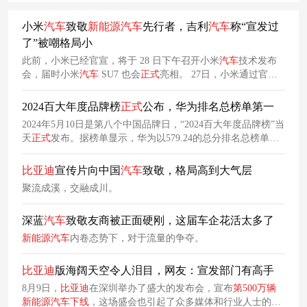
小米
汽车
致敬
新能源
汽车
先行者，吉利
汽车
称“宣发过
了”被嘲格局小
此前，小米已经官宣，将于 28 日下午召开小米
汽车
技术发布
会，届时小米
汽车
SU7 也会
正式
亮相。 27日，小米通过官微
发文称：" 我们深知
汽车
工业之复杂，我们深知开拓之不易，
向中国
新能源
汽车
先行者致敬。" 其中点名提到，向
比亚迪
、
2024百大年度品牌榜
正式
公布，华为排名总榜单第一
蔚来、小鹏、理想、华为等先行者致敬。 而后，吉利汽车集团
2024年5月10日是第八个中国品牌日，“2024百大年度品牌榜”当
副总裁 @杨学良 Victor 转发 @雷军 发布的小米
汽车
致敬
比亚
天
正式
发布。据榜单显示，华为以579.24的总分排名总榜单第
迪
的博文，并称宣发 " 过了 "。
一，贵州茅台位列总榜第二，总分为573.36，腾讯以571.12的
总分位列总榜单第三名。阿里巴巴、抖音、京东、工商银行、
比亚迪
宣传片向中国
汽车
致敬，格局高到大气层
拼多多、
比亚迪
、中国移动进入前十。
聚流成溪，交融成川。
深蓝
汽车
致敬友商被正面硬刚，这届车企花活太多了
新能源
汽车
内卷态势下，对于流量的争夺。
比亚迪
版海阔天空令人泪目，网友：宣发部门有高手
8月9日，
比亚迪
在深圳举办了盛大的发布会，宣布
第
500
万辆
新能源
汽车
下线
，这场盛会也引起了众多媒体和行业人士的关