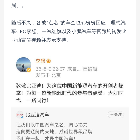
局」。
随后不久，各被“点名”的车企也都纷纷回应，理想汽
车CEO李想、一汽红旗以及小鹏汽车等官微均转发比
亚迪宣传视频并表示支持。