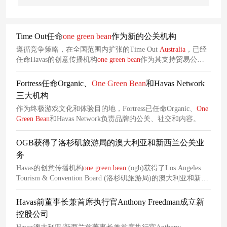
Time Out任命
one
green
bean
作为新的公关机构
遵循竞争策略，在全国范围内扩张的Time Out
Australia
，已经
任命Havas的创意传播机构
one
green
bean
作为其支持贸易公
关、影响者合作和社交媒体。
Fortress任命Organic、
One
Green
Bean
和Havas Network
三大机构
作为终极游戏文化和体验目的地，Fortress已任命Organic、
One
Green
Bean
和Havas Network负责品牌的公关、社交和内容。
OGB获得了洛杉矶旅游局的澳大利亚和新西兰公关业
务
Havas的创意传播机构
one
green
bean
(ogb)获得了Los Angeles
Tourism & Convention Board (洛杉矶旅游局)的澳大利亚和新西
兰业务。
Havas前董事长兼首席执行官Anthony Freedman成立新
控股公司