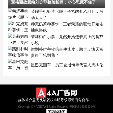
宝格丽故意给刘亦菲挡脸拍照，小心思藏不住了
荣耀手机短片《脱下长衫的孔乙刁》，后
劲太大了
种完奶茶种薯饼，王者荣耀的联动开始走
抽象路线
茉莉奶白小票，竟然开始连载真正的番茄
小说
蹭到朴时宇收信事件热度，顺丰：泼天富
贵终于轮到我了
星巴克翻车，员工被指侮辱代言人周杰伦
媒体简介
意见反馈
版权声明
寻求报道
商务合作
Copyright © 4ANET All Rights Reserved 粤ICP备15083824号