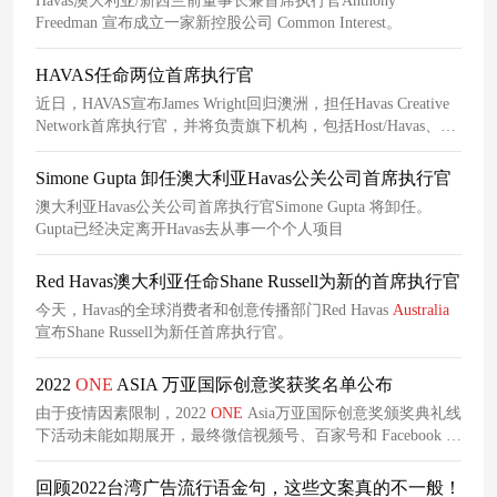
Havas澳大利亚/新西兰前董事长兼首席执行官Anthony
Freedman 宣布成立一家新控股公司 Common Interest。
HAVAS任命两位首席执行官
近日，HAVAS宣布James Wright回归澳洲，担任Havas Creative
Network首席执行官，并将负责旗下机构，包括Host/Havas、
h/commerce、Red Havas、Havas Blvd、
One
Green
Bean
和
Organic。 此外，Gayle While已被任命为Host/Havas的首席执行
Simone Gupta 卸任澳大利亚Havas公关公司首席执行官
官，并将向Wright汇报工作。While从加入澳大利亚
澳大利亚Havas公关公司首席执行官Simone Gupta 将卸任。
Gupta已经决定离开Havas去从事一个个人项目
Red Havas澳大利亚任命Shane Russell为新的首席执行官
今天，Havas的全球消费者和创意传播部门Red Havas
Australia
宣布Shane Russell为新任首席执行官。
2022
ONE
ASIA 万亚国际创意奖获奖名单公布
由于疫情因素限制，2022
ONE
Asia万亚国际创意奖颁奖典礼线
下活动未能如期展开，最终微信视频号、百家号和 Facebook 平
台等线上直播方式成功举办。
回顾2022台湾广告流行语金句，这些文案真的不一般！