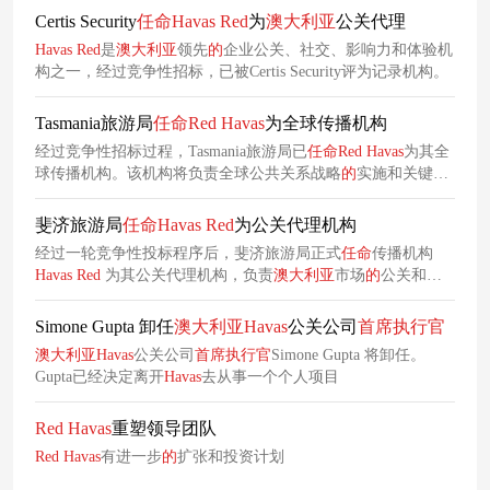
合
的
品牌影响力。
Certis Security
任命
Havas
Red
为
澳大利亚
公关代理
Havas
Red
是
澳大利亚
领先
的
企业公关、社交、影响力和体验机
构之一，经过竞争性招标，已被Certis Security评为记录机构。
Tasmania旅游局
任命
Red
Havas
为全球传播机构
经过竞争性招标过程，Tasmania旅游局已
任命
Red
Havas
为其全
球传播机构。该机构将负责全球公共关系战略
的
实施和关键市
场
的
协调。
斐济旅游局
任命
Havas
Red
为公关代理机构
经过一轮竞争性投标程序后，斐济旅游局正式
任命
传播机构
Havas
Red
为其公关代理机构，负责
澳大利亚
市场
的
公关和影
响力活动。随着此次
任命
落地，
Havas
Red
将与姊妹机构
Havas
Host和
Havas
Media携手，共同组建斐济旅游局在
澳大利亚
的
代
Simone Gupta 卸任
澳大利亚
Havas
公关公司
首席
执行官
理团队，全方位助力斐济旅游推广。
澳大利亚
Havas
公关公司
首席
执行官
Simone Gupta 将卸任。
Gupta已经决定离开
Havas
去从事一个个人项目
Red
Havas
重塑领导团队
Red
Havas
有进一步
的
扩张和投资计划