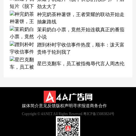
劲太大了
种完奶茶种薯饼，王者荣耀的联动开始走
抽象路线
茉莉奶白小票，竟然开始连载真正的番茄
小说
蹭到朴时宇收信事件热度，顺丰：泼天富
贵终于轮到我了
星巴克翻车，员工被指侮辱代言人周杰伦
媒体简介
意见反馈
版权声明
寻求报道
商务合作
Copyright © 4ANET All Rights Reserved 粤ICP备15083824号