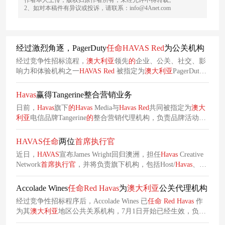
作者本人上传，版权归原作者所有，未经允许不得转载。
2、如对本稿件有异议或投诉，请联系：info@4Anet.com
经过激烈角逐，PagerDuty
任命
HAVAS
Red
为公关机构
经过竞争性招标流程，
澳大利亚
领先
的
企业、公关、社交、影
响力和体验机构之一
HAVAS
Red
被指定为
澳大利亚
PagerDuty
的
公关代理机构。PagerDuty热衷于巩固其地位，以有效满足
澳
大利亚
客户
的
需求。
Havas
赢得Tangerine整合营销业务
日前，
Havas
旗下
的
Havas
Media与
Havas
Red
共同被指定为
澳大
利亚
电信品牌Tangerine
的
整合营销代理机构，负责品牌活动
的
全链路执行。此次
任命
的
内容涵盖赢得
新
媒体运营、内容制
作、品牌传播策划等多种内容，
Havas
旗下两大机构将为
HAVAS
任命
两位
首席
执行官
Tangerine强化市场竞争力提供全方位支持。
近日，
HAVAS
宣布James Wright回归澳洲，担任
Havas
Creative
Network
首席
执行官
，并将负责旗下机构，包括Host/
Havas
、
h/commerce、
Red
Havas
、
Havas
Blvd、One Green Bean和
Organic。 此外，Gayle While已被
任命
为Host/
Havas
的
首席
执行
Accolade Wines
任命
Red
Havas
为
澳大利亚
公关代理机构
官
，并将向Wright汇报工作。While从加入
澳大利亚
经过竞争性招标程序后，Accolade Wines 已
任命
Red
Havas
作
为其
澳大利亚
地区公共关系机构，7月1日开始已经生效，负责
进一步提升 Accolade Wines
的
完整核心、优质和起泡酒产品组