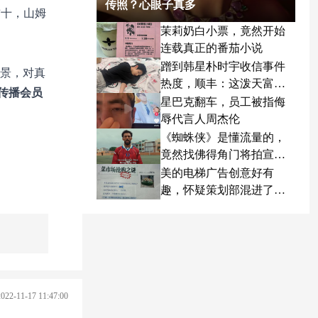
传照？心眼子真多
前十，山姆
茉莉奶白小票，竟然开始
连载真正的番茄小说
蹭到韩星朴时宇收信事件
愿景，对真
热度，顺丰：这泼天富贵
传播会员
终于轮到我了
星巴克翻车，员工被指侮
辱代言人周杰伦
《蜘蛛侠》是懂流量的，
竟然找佛得角门将拍宣传
片
美的电梯广告创意好有
趣，怀疑策划部混进了天
才
2022-11-17 11:47:00