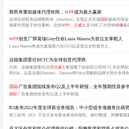
斯凯奇重组媒体代理矩阵，
WPP
成为最大赢家
全球头部鞋类品牌斯凯奇（Skechers）近期正式完成
国际
媒体代理业
独家代理盘子拆分重构，交由
WPP
、
汉
威
士
及VMC三大营销
传播
集
WPP
创意厂牌葛瑞Grey任命Laura Maness为首位女掌舵人
Laura Maness将成为葛瑞第六任CEO以及首位女性领导人。
达能集团委任BETC为全球创意代理商
日前，达能集团委任法国
汉
威
士
集团麾下的创意公司BETC为全球创意代理商。 基于新任命，达能集团计划将旗下主要品牌包括依云(E
和Silk，以及达能(Danone)、Dannon和Oikos等酸奶品牌大部
达能现有的一些创意代理商手中。
国际
广告集团陆续发布Q2及上半年财报，全年预期忧喜参
国际
广告集团纷纷发布Q2及上半年财报。
R3发布2022年度全球新业务报告：中小型或专项服务比稿
胜三咨询（R3）于近日发布新业务动向报告。据R3数据，阳狮集团赢得
亚太区创意和媒介代理商排行榜：阳狮集团和群邑占据首位