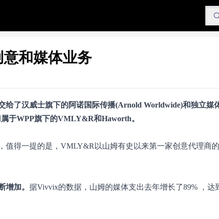
创意和媒体业务
交给了
汉威士
旗下的阿诺国际传播(Arnold Worldwide)和独立
归属于
WPP
旗下的VMLY&R和Haworth。
，值得一提的是，VMLY&R以山姆有史以来第一家创意代理商
断增加。
据Vivvix的数据，山姆的媒体支出去年增长了89% ，达到