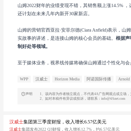
山姆2022财年的业绩变现不错，其销售额上涨14.5%
还计划在未来几年内新开30家新店。
山姆的营销官西亚拉·安菲尔德(Ciara Anfield
实故事的讲述，是连接山姆的核心会员的基础。
根据声
制好处等领域。
至于媒体业务，视界线传媒将确保山姆通过个性化与会
WPP
汉威士
Horizon Media
阿诺国际传播
Arnold
声明
1、该内容为作者独立观点，不代表4A广告网观点或立场
2、如对本稿件有异议或投诉，请联系：info@4Anet.com
汉
威
士
集团第三季度财报，收入增长6.57亿美元
汉
威
士
集团发布2022 Q3财报，收入增长12.7%，约6.57亿美元