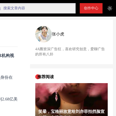
创作中心
Tog
张小虎
4A圈资深广告狂，喜欢研究创意，爱聊广告
的所有八卦
媒体机构视
推荐阅读
的身份在
2.68亿美
笑晕，宝格丽故意给刘亦菲拍挡脸宣