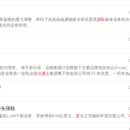
务版图的重大调整，终结了此前由电通独家全权负责其
国际
媒体业务的合
团共同运营管理。
vian)、波多、Activia
分全球创意业务统一交给法国
汉
威
士
集团麾下的创意公司BETC来负责，一些本
半
势头强劲
2,249个新业务，营收增加8.04亿美元。
是
当之无愧的年度控股公司。