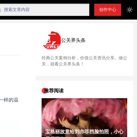
创作中心
Tog
公关界头条
经典公关案例分析，价值公关资讯分享。做公
关，就看公关界头条！
推荐阅读
一样的温
宝格丽故意给刘亦菲挡脸拍照，小心