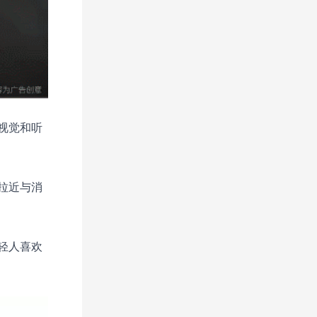
视觉和听
拉近与消
轻人喜欢