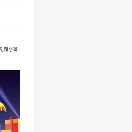
跑腿小哥
。