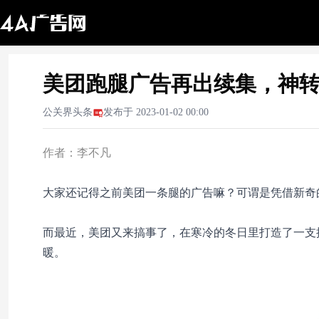
美团跑腿广告再出续集，神
公关界头条
发布于
2023-01-02 00:00
作者：李不凡
大家还记得之前美团一条腿的广告嘛？可谓是凭借新奇
而最近，美团又来搞事了，在寒冷的冬日里打造了一支
暖。