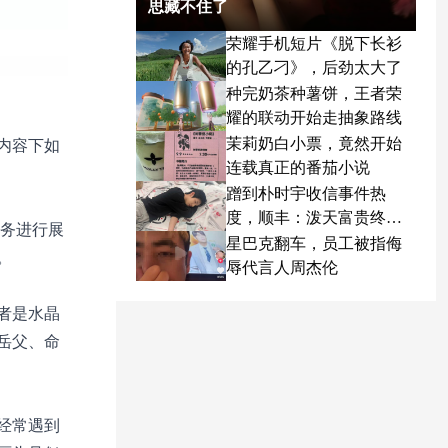
思藏不住了
荣耀手机短片《脱下长衫
的孔乙刁》，后劲太大了
种完奶茶种薯饼，王者荣
耀的联动开始走抽象路线
茉莉奶白小票，竟然开始
内容下如
连载真正的番茄小说
蹭到朴时宇收信事件热
度，顺丰：泼天富贵终于
业务进行展
轮到我了
星巴克翻车，员工被指侮
。
辱代言人周杰伦
者是水晶
岳父、命
经常遇到