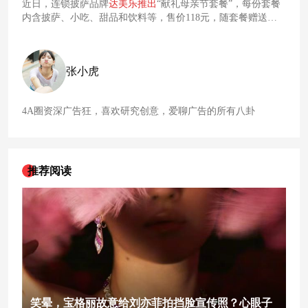
近日，连锁披萨品牌
达
美
乐
推出
“献礼母亲节套餐”，每份套餐
内含披萨、小吃、甜品和饮料等，售价118元，随套餐赠送一
件“爱心围裙”，“爱心围裙”上印有“妈妈我爱你”“您辛苦了，谢
谢您”等字样，围裙限量3万个，送完即止。
张小虎
4A圈资深广告狂，喜欢研究创意，爱聊广告的所有八卦
推荐阅读
笑晕，宝格丽故意给刘亦菲拍挡脸宣传照？心眼子