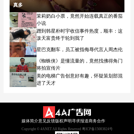
真多
茉莉奶白小票，竟然开始连载真正的番茄
小说
蹭到韩星朴时宇收信事件热度，顺丰：这
泼天富贵终于轮到我了
星巴克翻车，员工被指侮辱代言人周杰伦
《蜘蛛侠》是懂流量的，竟然找佛得角门
将拍宣传片
美的电梯广告创意好有趣，怀疑策划部混
进了天才
媒体简介
意见反馈
版权声明
寻求报道
商务合作
Copyright © 4ANET All Rights Reserved 粤ICP备15083824号