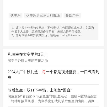
达美乐
达美乐退出意大利市场
餐饮广告
1、该内容为作者独立观点，不代表4A广告网观点或立场，文章为
作者本人上传，版权归原作者所有，未经允许不得转载。
2、如对本稿件有异议或投诉，请联系：info@4Anet.com
和瑞幸在太空里的3天！
瑞幸举办航天主题营销活动
2024大厂中秋礼盒，
每
一个都是视觉盛宴，一口气看到
爽
节后鱼生！双11下半场，上闲鱼“回血”
闲鱼发起“看我如何节后鱼生”的回血活动，围绕闲置物品掀起
一轮种草拔草风暴，为剁手党们找到节后鱼生的出路，得到年
轻人的积极响应。