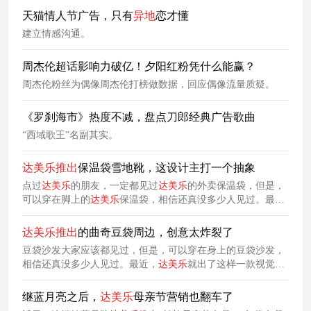
天猫情人节广告，只有
异地
恋才懂
建立情感沟通。
周杰伦超话影响力破亿！夕阳红粉凭什么能赢？
周杰伦粉丝为偶像周杰伦打榜做数据，回应偶像流量质疑。
《罗刹海市》热度不减，盘点刀郎经典广告歌曲
“西域歌王”名副其实。
达
美
乐
推出
保温袋雪地靴，这设计主打一个抽象
点过
达
美
乐
的朋友，一定都见过
达
美
乐
的外卖保温袋，但是，
可以穿在脚上的
达
美
乐
保温袋，相信还真没多少人见过。最
近，
达
美
乐
就出了这样一款视觉超级炸裂的披萨保温袋雪地
靴，力图塑造一个有趣好玩的品牌形象，跟年轻人玩在一起。
达
美
乐
推出
的曲奇豆袋周边，创意太炸裂了
豆袋沙发大家应该都见过，但是，可以穿在身上的豆袋沙发，
相信还真没多少人见过。最近，
达
美
乐
就出了这样一款视觉超
级炸裂的周边“Cosy Cookie”，这是一款可以穿在身上的豆袋沙
发，其设计灵感来源于
达
美
乐
的经典巧克力曲奇产品。
继蓝月亮之后，
达
美
乐
母亲节营销也翻车了