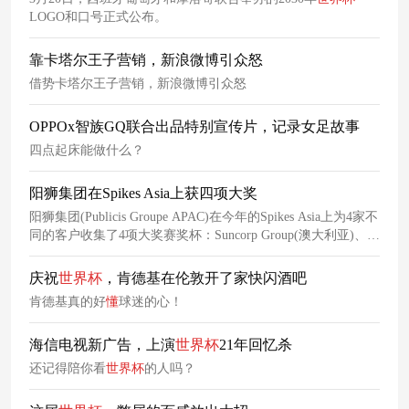
LOGO和口号正式公布。
靠卡塔尔王子营销，新浪微博引众怒
借势卡塔尔王子营销，新浪微博引众怒
OPPOx智族GQ联合出品特别宣传片，记录女足故事
四点起床能做什么？
阳狮集团在Spikes Asia上获四项大奖
阳狮集团(Publicis Groupe APAC)在今年的Spikes Asia上为4家不
同的客户收集了4项大奖赛奖杯：Suncorp Group(澳大利亚)、
McDonald‘s(菲律宾)、Oreo(印度亿滋)和Whisper(P&G India)。
Groupe还获得了两个梦寐以求的玻璃
钉
(变革奖)， Leo Burnett
庆祝
世界杯
，肯德基在伦敦开了家快闪酒吧
赢得了年度最佳网络奖，同时在印度和菲律宾获得了年度最佳
肯德基真的好
懂
球迷的心！
机构奖。
海信电视新广告，上演
世界杯
21年回忆杀
还记得陪你看
世界杯
的人吗？