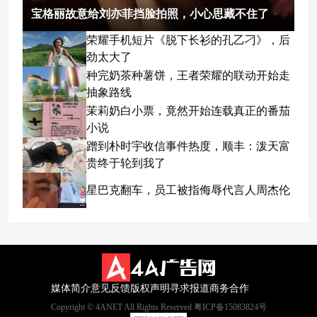
宝格丽故意给刘亦菲挡脸拍照，小心思藏不住了
荣耀手机短片《脱下长衫的孔乙刁》，后
劲太大了
种完奶茶种薯饼，王者荣耀的联动开始走
抽象路线
茉莉奶白小票，竟然开始连载真正的番茄
小说
蹭到朴时宇收信事件热度，顺丰：泼天富
贵终于轮到我了
星巴克翻车，员工被指侮辱代言人周杰伦
媒体简介
意见反馈
版权声明
寻求报道
商务合作
Copyright © 4ANET All Rights Reserved 粤ICP备15083824号