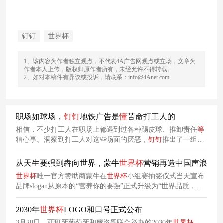
钉钉
世界杯
1、该内容为作者独立观点，不代表4A广告网观点或立场，文章为
作者本人上传，版权归原作者所有，未经允许不得转载。
2、如对本稿件有异议或投诉，请联系：info@4Anet.com
职场如球场，
钉
钉
地铁广告是
懂
苦命打工人的
相信，不少打工人在职场上都遇到过各种踢皮球、推卸责任
等
糟心事。洞察到打工人对这些场面的厌恶，
钉
钉
推出了一组创
意地铁广告，力图在蹭上
世界杯
话题的同时，做苦命打工人的
最强嘴替！
从天生要强到犇向世界，蒙牛
世界杯
营销再造中国声浪
世界杯
唯一官方赞助商蒙牛在
世界杯
小组赛抽签仪式当天宣布
品牌slogan从原本的“营养你的要强”正式升级为“世界品质，天
生要强”，以全新的国际化姿态开启了面向全球消费者的品牌新
纪元。
2030年
世界杯
LOGO和口号正式公布
3月20日，西班牙葡萄牙和摩洛哥联合举办的2030年
世界杯