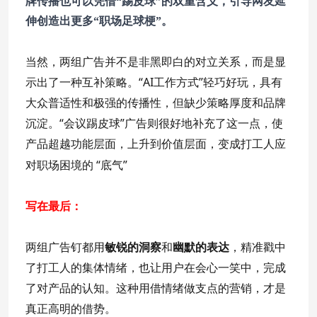
牌传播也可以凭借“踢皮球”的双重含义，引导网友延
伸创造出更多“职场足球梗”。
当然，两组广告并不是非黑即白的对立关系，而是显
示出了一种互补策略。“AI工作方式”轻巧好玩，具有
大众普适性和极强的传播性，但缺少策略厚度和品牌
沉淀。“会议踢皮球”广告则很好地补充了这一点，使
产品超越功能层面，上升到价值层面，变成打工人应
对职场困境的 “底气”
写在最后：
两组广告钉都用
敏锐的洞察
和
幽默的表达
，精准戳中
了打工人的集体情绪，也让用户在会心一笑中，完成
了对产品的认知。这种用借情绪做支点的营销，才是
真正高明的借势。