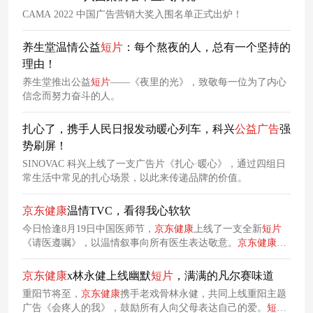
CAMA 2022 中国广告营销大奖入围名单正式出炉！
养生堂温情公益
短片
：每个熬夜的人，总有一个坚持的
理由！
养生堂推出公益
短片
——《夜里的光》，致敬每一位为了内心
信念而努力奋斗的人。
扎心了，携手人民日报发动暖心列车，科兴
公益广告
强
势刷屏！
SINOVAC 科兴上线了一支广告片《扎心·暖心》，通过四组日
常生活中常见的扎心场景，以此来传递品牌的价值。
京东
健康
温情TVC，看得我心软软
今日恰逢8月19日中国医师节，
京东
健康
上线了一支全新
短片
《请医遵嘱》，以温情叙事向所有医生表达敬意。
京东
健康
作
为连接医患、提供
健康
服务的平台，是温情医嘱的传递者，借
助
短片
，
京东
健康
让其平台自然融入医患故事，让观众在感动
京东
健康
x林永健上线幽默
短片
，满满的凡尔赛味道
中记住品牌的核心价值。
重阳节将至，
京东
健康
携手老戏骨林永健，共同上线重阳主题
广告《会疼人的我》，鼓励所有人向父母表达自己的爱。
短片