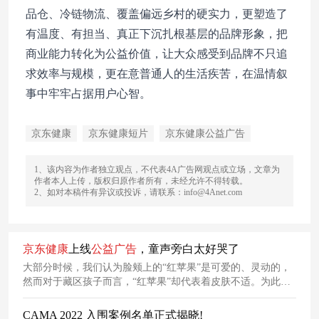
品仓、冷链物流、覆盖偏远乡村的硬实力，更塑造了
有温度、有担当、真正下沉扎根基层的品牌形象，把
商业能力转化为公益价值，让大众感受到品牌不只追
求效率与规模，更在意普通人的生活疾苦，在温情叙
事中牢牢占据用户心智。
京东健康
京东健康短片
京东健康公益广告
1、该内容为作者独立观点，不代表4A广告网观点或立场，文章为
作者本人上传，版权归原作者所有，未经允许不得转载。
2、如对本稿件有异议或投诉，请联系：info@4Anet.com
京东
健康
上线
公益广告
，童声旁白太好哭了
大部分时候，我们认为脸颊上的“红苹果”是可爱的、灵动的，
然而对于藏区孩子而言，“红苹果”却代表着皮肤不适。为此，
京东
健康
上线了一支
公益广告
《不可爱的红苹果》，邀请所有
人一起呵护藏区孩子的笑容。
CAMA 2022 入围案例名单正式揭晓!