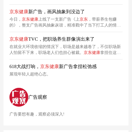
通过围棋桌、运动场、老友相聚三个真实场景，把“凡尔赛”的
精髓融入老年生活，真实又好笑，满满诙谐感溢出屏幕。
京东
健康
新广告，画风抽象到没边了
今日，
京东
健康
上线了一支新广告《上
京东
，带薪养生包赚
的》，整支广告画风抽象诙谐，精准戳中了当下打工人的情绪
共鸣点，将有助于进一步提升用户对
京东
健康
平台的粘性，促
进多品类产品的销售转化。
京东
健康
TVC，把职场养生群像演出来了
在就业大环境收缩的情况下，职场是越来越卷了，不仅职场新
人怕留不下来，职场老人们也担心被裁。
京东
健康
拿捏住这种
职场焦虑情绪，上线了一支全新
短片
《职场佼佼者》，借职场
人的各种荒诞搞笑养生招式，巧妙衬托出江中产品的高效与便
618大战打响，
京东
健康
新广告拿捏松弛感
捷性。
展现年轻人超绝心态。
广告观察
广告要想有趣，观察必须深入!