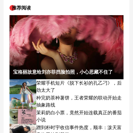
推荐阅读
宝格丽故意给刘亦菲挡脸拍照，小心思藏不住了
荣耀手机短片《脱下长衫的孔乙刁》，后
劲太大了
种完奶茶种薯饼，王者荣耀的联动开始走
抽象路线
茉莉奶白小票，竟然开始连载真正的番茄
小说
蹭到朴时宇收信事件热度，顺丰：泼天富