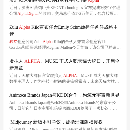
澳洲AI营销巨头XPON收购数字代理商
Alpha
近日，澳洲AI营销巨头XPONTechnologies 宣布完成对数字代理
公司
AlphaDigital
的收购，交易总价值172万美元，包含股票、
现金及两年盈利分成。此次收购旨在通过
Alpha
的实战场景测试
XPON的AI技术成果，同时为
Alpha
注入AI能力，加速其向“AI
Zulu
Alpha
Kilo宣布任命Emily Schmidt担任首任战略主
优先型代理”转型。
管
独立
创意公司Zulu
Alpha
Kilo的合伙人兼首席创意官Tim
Gordon和董事总经理Meghan Mullen今天宣布，该公司已聘请
Emily Schmidt担任纽约办事处的首任战略主管，从而完善了领
导团队。
虚拟人
ALPHA
、MUSE 正式入职天猫大牌日，开启全
新篇章
近日，天猫大牌日官宣虚拟人
ALPHA
、MUSE 成为天猫大牌
数字主理人，作为科技与时尚的先锋探索者，未来天猫大牌日
将与他们一同突破次元跨越空间，开启全新篇章。
Animoca Brands Japan与KDDI合作，构筑元宇宙新世界
Animoca Brands Japan是Web3公司Animoca Brands的东京子公
司，日前它与日本主要电信提供商KDDI签署了一项协议，以
加快Web3的采用。 此次携手合作，旨在借助Animoca
Mocaverse与αU（
Alpha
U）两大平台，为全球用户精心打造一
Midjourney 新版本引争议，被指涉嫌版权侵权
场无缝衔接且充满互动性的Web3游戏、文化与娱乐盛宴。两大
近日消息，Midjourney 于12月21日开始对其最新版本6模型进