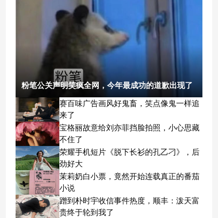
粉笔公关声明笑疯全网，今年最成功的道歉出现了
赛百味广告画风好鬼畜，笑点像鬼一样追
来了
宝格丽故意给刘亦菲挡脸拍照，小心思藏
不住了
荣耀手机短片《脱下长衫的孔乙刁》，后
劲好大
茉莉奶白小票，竟然开始连载真正的番茄
小说
蹭到朴时宇收信事件热度，顺丰：泼天富
贵终于轮到我了