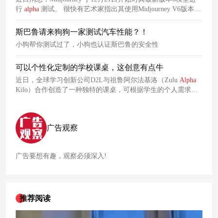
平台均致力于构筑一个虚拟与现实交织的元宇宙娱乐新世界，
行
alpha
测试。 很快有艺术家指出其使用Midjourney V6版本生
出的画作疑似抄袭。 艺术家Reid Southen，在使用关键词测试
Midjourney时发现，生成的图像与多部电影中的场景几乎一模
斯巴鲁请来狗狗一家测试汽车性能？！
一样。 该名艺术家指出，他在使用关键词“Joaquin Phoenix
小狗帮你测试过了，小狗也认证斯巴鲁的安全性
Joker movie，
可以个性化定制的学校课桌，这创意有点牛
近日，全球学习创新公司D2L与祖鲁阿尔法基洛（Zulu
Alpha
Kilo）合作创造了一种独特的课桌，可根据学生的个人需求定
制。 D2L与多伦多设计创意机构Zulu
Alpha
Kilo合作，创造了
一种独特的、适应性强的课桌，可以根据学生的需求进行个性
化设计。这张桌子是D2L的基本信念，即学习可以改变世界，
广告观察
它的设计体现了这一理念。
广告要想有趣，观察必须深入!
推荐阅读