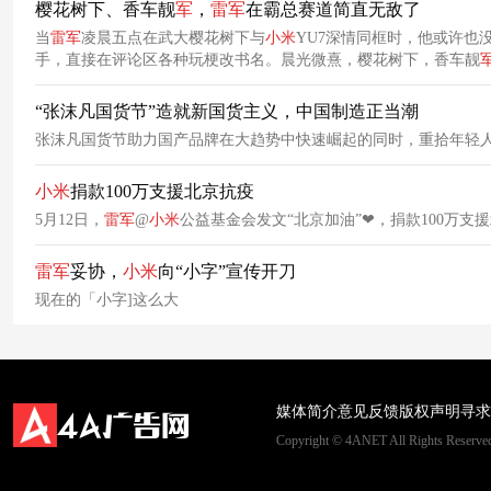
樱花树下、香车靓
军
，
雷
军
在霸总赛道简直无敌了
当
雷
军
凌晨五点在武大樱花树下与
小米
YU7深情同框时，他或许
手，直接在评论区各种玩梗改书名。晨光微熹，樱花树下，香车靓
“张沫凡国货节”造就新国货主义，中国制造正当潮
张沫凡国货节助力国产品牌在大趋势中快速崛起的同时，重拾年轻
小米
捐款100万支援北京抗疫
5月12日，
雷
军
@
小米
公益基金会发文“北京加油” ❤ ，捐款100万
雷
军
妥协，
小米
向“小字”宣传开刀
现在的「小字]这么大
媒体简介
意见反馈
版权声明
寻求
Copyright © 4ANET All Rights Rese