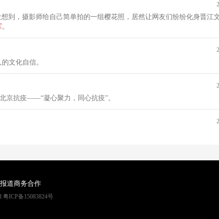
也没想到，摄影师给自己简单拍的一组樱花照，居然让网友们纷纷化身晋江
军
。
人的文化自信。
支援北京抗疫——“凝心聚力，同心抗疫”。
报道
商务合作
rved 粤ICP备15083824号