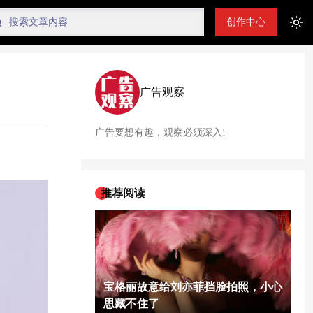
创作中心
Tog
广告观察
广告要想有趣，观察必须深入!
推荐阅读
宝格丽故意给刘亦菲挡脸拍照，小心
思藏不住了