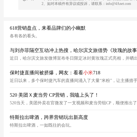
2、如对本稿件有异议或投诉，请联系：info@4Anet.com
618营销盘点，来看品牌们的小幽默
各有各的看头。
与刘亦菲隔空互动冲上热搜，哈尔滨文旅借势《玫瑰的故事
近日，哈尔滨文旅发微博宣布冬日限定冰封黄玫瑰正式亮相，并晒
保时捷直播间被挤爆，网友：看看
小米
718
近日以来，多个保时捷汽车的直播间涌入了大量“米粉”，让主播措
520 美团Ｘ麦当劳 CP营销，我嗑上头了！
520当天，美团外卖在官微发了一支视频和麦当劳组CP，顺便推出
特斯拉出啤酒，跨界营销玩出新高度
特斯拉出啤酒，一如既往的会玩。