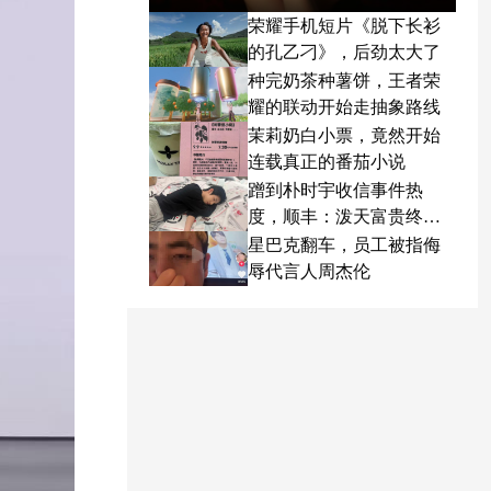
荣耀手机短片《脱下长衫
的孔乙刁》，后劲太大了
种完奶茶种薯饼，王者荣
耀的联动开始走抽象路线
茉莉奶白小票，竟然开始
连载真正的番茄小说
蹭到朴时宇收信事件热
度，顺丰：泼天富贵终于
轮到我了
星巴克翻车，员工被指侮
辱代言人周杰伦