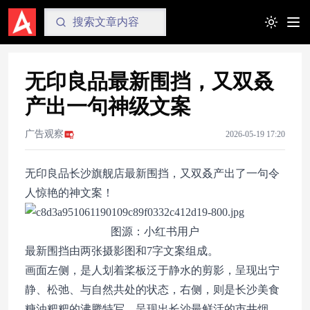
Toggle t
无印良品最新围挡，又双叒
产出一句神级文案
广告观察
2026-05-19 17:20
无印良品长沙旗舰店最新围挡，又双叒产出了一句令
人惊艳的神文案！
图源：小红书用户
最新围挡由两张摄影图和7字文案组成。
画面左侧，是人划着桨板泛于静水的剪影，呈现出宁
静、松弛、与自然共处的状态，右侧，则是长沙美食
糖油粑粑的沸腾特写，呈现出长沙最鲜活的市井烟