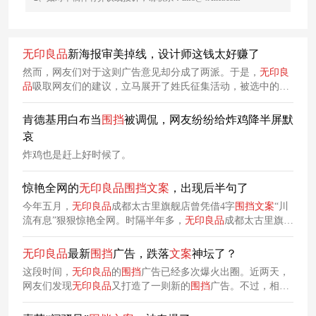
无印良品
新海报审美掉线，设计师这钱太好赚了
然而，网友们对于这则广告意见却分成了两派。于是，
无印良
品
吸取网友们的建议，立马展开了姓氏征集活动，被选中的姓
氏还有机会获得一份MUJI
无印良品
的感谢礼物。参赛选手中有
将
无印良品
做成手账的“吴家”。MUJI
无印良品
始终以克制、自
肯德基用白布当
围挡
被调侃，网友纷纷给炸鸡降半屏默
然、极简的方式传递一种不随波主流的生活方式。
哀
炸鸡也是赶上好时候了。
惊艳全网的
无印良品
围挡
文案
，出现后半句了
今年五月，
无印良品
成都太古里旗舰店曾凭借4字
围挡
文案
“川
流有息”狠狠惊艳全网。时隔半年多，
无印良品
成都太古里旗舰
店终于再次开业，并且为该
文案
续上了下半句——“流向生
活”，并温柔地将其诠释为“让舒适顺流而来，流向每个日常”。
无印良品
最新
围挡
广告，跌落
文案
神坛了？
这段时间，
无印良品
的
围挡
广告已经多次爆火出圈。近两天，
网友们发现
无印良品
又打造了一则新的
围挡
广告。不过，相比
前段时间被全网疯狂夸赞的“再见”闭店
围挡
，这次网友们的意
见却分成了两派，有人认为新的
围挡
广告同样很有意思，也有