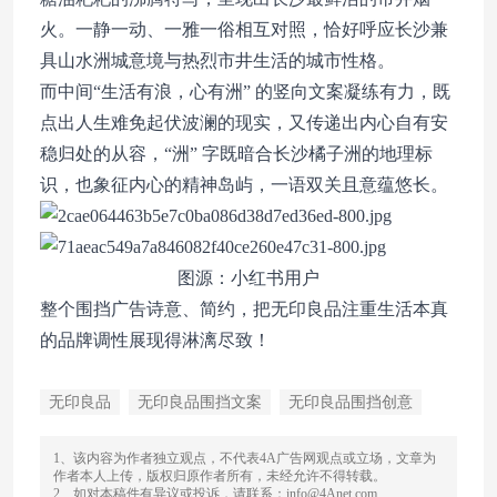
火。一静一动、一雅一俗相互对照，恰好呼应长沙兼
具山水洲城意境与热烈市井生活的城市性格。
而中间“生活有浪，心有洲” 的竖向文案凝练有力，既
点出人生难免起伏波澜的现实，又传递出内心自有安
稳归处的从容，“洲” 字既暗合长沙橘子洲的地理标
识，也象征内心的精神岛屿，一语双关且意蕴悠长。
图源：小红书用户
整个围挡广告诗意、简约，把无印良品注重生活本真
的品牌调性展现得淋漓尽致！
无印良品
无印良品围挡文案
无印良品围挡创意
1、该内容为作者独立观点，不代表4A广告网观点或立场，文章为
作者本人上传，版权归原作者所有，未经允许不得转载。
2、如对本稿件有异议或投诉，请联系：info@4Anet.com