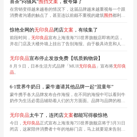
喜茶“闷骚风”
围挡
文案
，被夸爆了
人认为设计得毫无美感。
在营销变得越来越卷的情况下，这届品牌越来越重视每一个跟
消费者沟通的触点了，甚至连以前颇不重视的建筑
围挡
都利用
了起来。比如最近，喜茶就凭借一句
围挡
上的
文案
，成功抓住
了路人视线，引发了传播。
惊艳全网的
无印良品
闭店
文案
，有续集了
前段时间，
无印良品
宣布上海淮海755世界旗舰店即将闭店，
并在门店及大楼外墙上挂出了告别海报。由于极具诗意和人文
温度，该
文案
迅速刷屏全网，至今仍有网友在称赞和讨论。没
想到，这则闭店
文案
竟然出现续集了！
无印良品
宣布停止发放免费【纸质购物袋】
8 月 9 日，日本生活方式品牌「MUJI
无印良品
」宣布将
无印良
品
。
6·1世界牛奶日，蒙牛邀请其他品牌一起“混童年”
蒙牛携手各大品牌发布合作海报，在不同的海报中可以看到牛
奶作为生活必需品辅助着人们的方方面面。品牌与品牌的相互
成就正如牛奶与咖啡、牛奶与健身等与其他事物可以组成生活
中的任何组合。
无印良品
太牛了，连闭店
文案
都能写得极惊艳
今日，
无印良品
正式宣布上海淮海755世界旗舰店将于3月31日
闭店，这家陪伴消费者十年的地标门店，马上就要迎来告别时
刻了。与此同时，
无印良品
在门店以及大楼外墙上挂出了告别