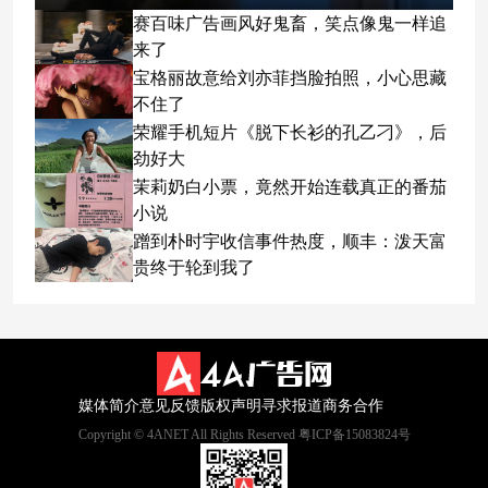
赛百味广告画风好鬼畜，笑点像鬼一样追
来了
宝格丽故意给刘亦菲挡脸拍照，小心思藏
不住了
荣耀手机短片《脱下长衫的孔乙刁》，后
劲好大
茉莉奶白小票，竟然开始连载真正的番茄
小说
蹭到朴时宇收信事件热度，顺丰：泼天富
贵终于轮到我了
媒体简介
意见反馈
版权声明
寻求报道
商务合作
Copyright © 4ANET All Rights Reserved 粤ICP备15083824号