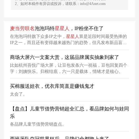
2、如对本稿件有异议或投诉，请联系：info@4Anet.com
麦当劳
联名
泡泡玛特
星星
人
，IP粉坐不住了
在泡泡玛特旗下众多IP之中，
星星
人
算是近段时间最受热捧的
IP之一，而且还有变得越来越热门的趋势，但凡发布新品盲盒
都得靠抢。为了借势
星星
人
飞速上涨的热度，
麦当劳
与之发起
了限定
联动
！
商场大屏六一文案大赏，这届品牌属实抽象到家了
比如杭州吾悦广场大屏，让豆包发条六一祝福，豆包回复四个
字：刘姨快乐。归根结底，六一只是载体，情绪才是核心。
买棉服送娃衣，优衣库简直是赚钱鬼才
太会了。
【盘点】儿童节借势营销超全汇总，看品牌如何与娃同
乐
各品牌儿童节借势营销盘点。
西班牙队夺冠世界杯后，品牌们全都吻上来了