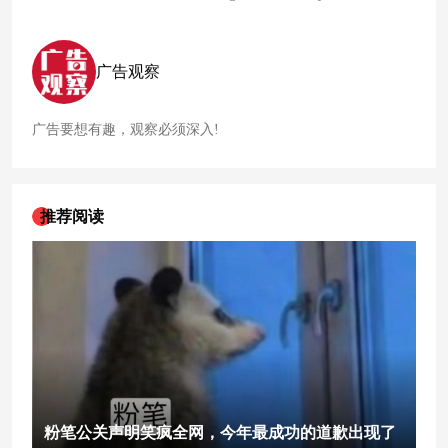
碰撞在一起居然搞出了首款“祛班味”洗发露，脑洞简直绝绝
特别项目，以纪念三家公司从4月4日起推出的
麦当劳
开心乐园
子。
餐“Tomica”。为此，三方还推出了一台金色GR86和一台金色
GR卡罗拉两台金色丰田
联名
宣传展车，这跨界跨的，着实有
广告观察
趣。而全新快乐套餐则将于4月12日日本发售，金色
麦当劳
多
美卡GR卡罗拉玩具会同步出现在套餐中，当按下玩具车底部的
按钮时，车头盖会打开。
广告要想有趣，观察必须深入!
推荐阅读
粉笔公关声明笑疯全网，今年最成功的道歉出现了