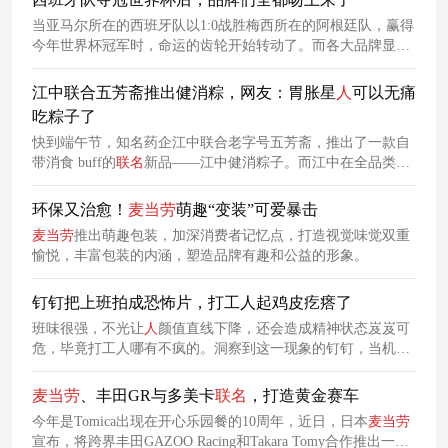
当亚马尔所在的西班牙队以1:0战胜梅西所在的阿根廷队，赢得
今年世界杯冠军时，命运的齿轮开始转动了。而各大品牌显然
不肯放过这个免费打
广告
的好机会，全都吻了上来。显然品牌
已经玩梗到忘记这一层关系了。当终场哨响，西班牙队捧起大
江中联合五芳斋推出健消粽，网友：胃胀星
人
可以无痛
力神杯，梅西或许会有遗憾，但并不妨碍这张照片成为永恒。
吃粽子了
快到端午节，知名药企江中联合老字号五芳斋，推出了一款自
带消食 buff的
联名
新品——江中健消粽子。而江中在全品类延
伸过程中有效规避了这一难题，无论是健消粽、消食火锅底
料，还是人参咖啡饼干，所有跨界产品始终以“健胃消食、减轻
环保又治愈！
麦当劳
萌趣“变装”可爱暴击
饮食肠胃负担”为核心价值锚点。
麦当劳
推出萌趣包装，加深消费者记忆点，打造视觉味觉双重
愉悦，丰富包装的内涵，塑造品牌有趣和公益的形象。
钉钉把上班拍成恐怖片，打工人起鸡皮疙瘩了
班味很强，不光让
人
颜值直线下降，还会造成精神状态岌岌可
危，毕竟打工人哪有不疯的。洞察到这一现象的钉钉，当机立
断和蜂花携手推出首款祛班味洗发露，让大家横扫班味、做回
自己。与此同时，钉钉还携手蜂花上线创意
广告
片《班味大逃
麦当劳
、丰田GR与多美卡
联名
，打造黄金赛车
杀！》，一整个恐怖风，看得许伯鸡皮疙瘩都起来了。一个是
今年是Tomica出现在开心乐园餐的10周年，近日，日本
麦当劳
广大
打工人必备软件，一个是被消费者怜爱的老牌国货，这俩
宣布，将跨界丰田GAZOO Racing和Takara Tomy合作推出一个