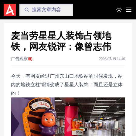
Toggle t
麦当劳星星人装饰占领地
铁，网友锐评：像曾志伟
广告观察
2026-05-19 14:40
今天，有网友经过广州东山口地铁站的时候发现，站
内的地铁立柱悄悄变成了星星人装饰！而且还是立体
的！