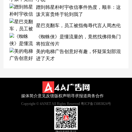
蹭到韩星朴时宇收信事件热度，顺丰：这
泼天富贵终于轮到我了
星巴克翻车，员工被指侮辱代言人周杰伦
《蜘蛛侠》是懂流量的，竟然找佛得角门
将拍宣传片
美的电梯广告创意好有趣，怀疑策划部混
进了天才
媒体简介
意见反馈
版权声明
寻求报道
商务合作
Copyright © 4ANET All Rights Reserved 粤ICP备15083824号