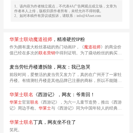
1、该内容为作者独立观点，不代表4A广告网观点或立场，文章为
作者本人上传，版权归原作者所有，未经允许不得转载。
2、如对本稿件有异议或投诉，请联系：info@4Anet.com
华莱士
联动
魔
道
祖师
，精准硬控IP粉
作为拥有庞大粉丝基础的热门动画IP，《
魔
道
祖师
》的商业价
值已经在多次的
联名
营销
中得到证明。为了撬动粉丝的购买
力，
华莱士
也携手《
魔
道
祖师
》开启了限定
联名
，并推出了多
款限定周边，力图满足粉丝对《
魔
道
祖师
》IP的热爱，激发其
麦当劳牡丹楼遭拆除，网友：我已急哭
购买欲望。
前段时间，爱整活的麦当劳又发力了，真的在广州开了一家牡
丹楼。有猜测牡丹楼是其他品牌已注册的商标，所以不能随意
使用。也有人说是因为该名字与麦当劳营业执照不符，所以被
强制拆除。主编想起，前段时间的天津麦当劳围挡，也使用了
华莱士
联名
《西游记》，网友：爷青回！
方言谐音梗，给网友们笑完了。
华莱士
官宣
联名
《西游记》，为六一儿童节造势，推出《西游
记》周边手枪。
华莱士
与《西游记》同为中国年轻人的经典童
年回忆，提高话题热度，吸引年轻消费者参与。
华莱士
联名
丁真，网友坐不住了
笑死。