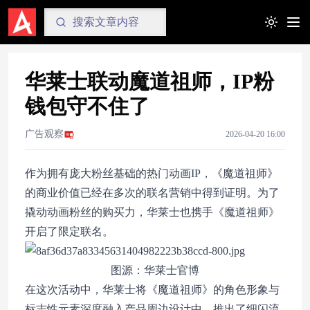
Toggle t
华莱士联动魔道祖师，IP粉
钱包守不住了
广告观察
2026-04-20 16:00
作为拥有庞大粉丝基础的热门动画IP，《魔道祖师》
的商业价值已经在多次的联名营销中得到证明。为了
撬动动画粉丝的购买力，华莱士也携手《魔道祖师》
开启了限定联名。
图源：华莱士官博
在这次活动中，华莱士将《魔道祖师》的角色形象与
标志性元素深度融入产品周边设计中，推出了细闪流