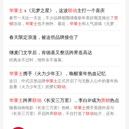
华莱士
x《元梦之星》，这波
联动
主打一个喜庆
春节一天比一天近，不少品牌都围绕着新年美好寓意推出了
营
销
活动，
华莱士
也不例外。最近，
华莱士
和人气游戏《元梦之
星》跨界合作了，双方携手开启了新年
联名
，给每一位消费者
带来美味与祝福叠加的双重惊喜体验。
春天限定浪漫，被这些品牌接住了
继麦门文学后，肯德基又整活跨界造高达
经典永不过时，情怀永不落幕。
华莱士
携手《火力少年王》，唤醒童年热血记忆
近日，中式汉堡品牌
华莱士
正式开启了与无数人心中的童年热
血番《火力少年王》的梦幻
联动
。
华莱士
跨界
联动
《长安三万里》，李白IP成为
营销
热点
随着动画电影《长安三万里》热映，
华莱士
携手美团外卖与
《长安三万里》开启跨界
联动
，不仅打造了
联动
短片，还有
联
动
周边及主题门店。