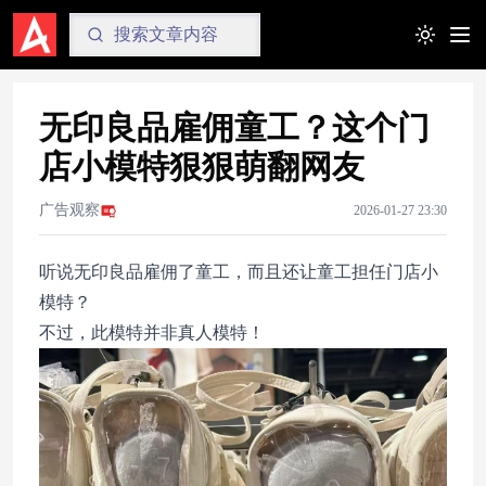
Toggle t
无印良品雇佣童工？这个门
店小模特狠狠萌翻网友
广告观察
2026-01-27 23:30
听说无印良品雇佣了童工，而且还让童工担任门店小
模特？
不过，此模特并非真人模特！