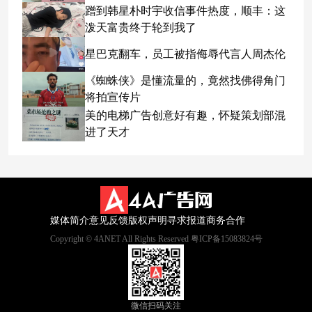
蹭到韩星朴时宇收信事件热度，顺丰：这
泼天富贵终于轮到我了
星巴克翻车，员工被指侮辱代言人周杰伦
《蜘蛛侠》是懂流量的，竟然找佛得角门
将拍宣传片
美的电梯广告创意好有趣，怀疑策划部混
进了天才
媒体简介
意见反馈
版权声明
寻求报道
商务合作
Copyright © 4ANET All Rights Reserved 粤ICP备15083824号
微信扫码关注