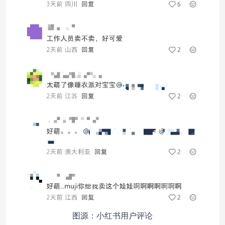
图源：小红书用户评论