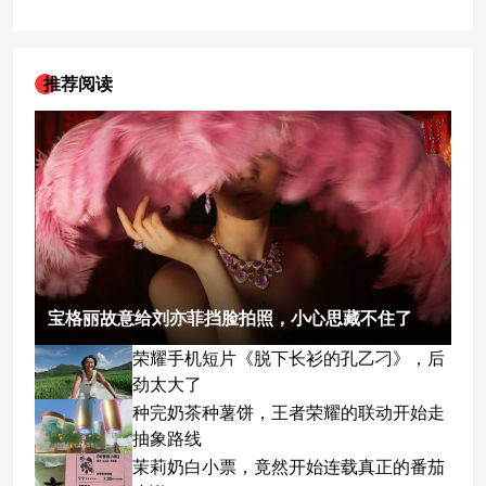
推荐阅读
宝格丽故意给刘亦菲挡脸拍照，小心思藏不住了
荣耀手机短片《脱下长衫的孔乙刁》，后
劲太大了
种完奶茶种薯饼，王者荣耀的联动开始走
抽象路线
茉莉奶白小票，竟然开始连载真正的番茄