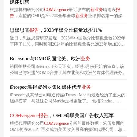
媒体机构
根据机构研究公司
COMvergence
最近发布的
新
业务
晴雨表
报
告
，宏盟的OMD是2022年全年全球
新
业务
业绩排名第一的媒体
机构。
思媒思智
报告
，2023年媒介比稿量减少11%
近日，思媒思智研究发现，2023年中国媒介比稿数量较2022年
下降了11%，同时预测2024年的比稿数量将比2023年增加20%
至30%。思媒思智分析
COMvergence
的数据发现，2023年中国
媒介比稿数量从122起减少至108起，下降了11%，广告主对媒
Beiersdorf与OMD巩固北美、欧洲
业务
介比稿采取了更加审慎的态度。2023年本地比稿数量也从104
跨国护肤公司Beiersdorf今天证实，经过6月份开始的审查，该
起减至87起，占比从2022年的85%降至81%。今年第一季度媒
公司已与宏盟的OMD合并了其在北美和欧洲的媒体代理任务。
介比稿共有六起已经公布结果，总承揽量达32.9亿元。2023年
共有84起比稿由
新
代理商赢得，总价值达101亿元。
iProspect赢得费列罗集团媒体代理
业务
iProspect及其母公司电通传媒(Dentsu Media)最近经历了重大的
组织变革，与姐妹公司Merkle走得更近了。 包括Kinder、
Nutella和Tic Tac品牌的巧克力公司费列罗集团(Ferrero Group)
在2月底将其美国媒体管理职责授予了电通媒体代理机构
COMvergence
报告
，OMD蝉联美国广告收入冠军
iProspect。 鉴于iProspect已经管理了费列罗在美国以外的大部
根据代理研究公司
COMvergence
分析的最终数据，宏盟集团的
分预算，这一胜利巩固了iPr
OMD将在2023年再次成为美国收入最高的媒体代理公司，总收
入估计为96亿美元（+4.6%）。