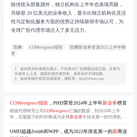
除传统头部集团外，独立机构在上半年也表现亮眼，
共斩获 29 亿美元的业务收入，显示出独立机构在灵活
性与定制化服务方面的优势正持续获得市场认可，为
全球广告代理市场注入了多元活力。
阳狮
COMvergence报告
阳狮新业务登顶2025上半年榜
首
1、该内容为作者独立观点，不代表4A广告网观点或立场，文章为
作者本人上传，版权归原作者所有，未经允许不得转载。
2、如对本稿件有异议或投诉，请联系：info@4Anet.com
COMvergence
报告
，PHD荣登2024年上半年
新
业务
榜首
根据代理研究公司
COMvergence
汇编的数据，到2024年上半
年，宏盟旗下的PHD将成为全球
新
业务
中排名第一的代理机
构。
OMD超越Zenith和WPP，成为2022年排名第一的
新
商业