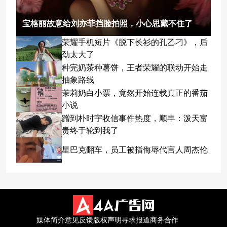
宝格丽故意给刘亦菲挡脸拍照，小心思藏不住了
荣耀手机短片《脱下长衫的孔乙刁》，后
劲太大了
种完奶茶种薯饼，王者荣耀的联动开始走
抽象路线
茉莉奶白小票，竟然开始连载真正的番茄
小说
蹭到朴时宇收信事件热度，顺丰：泼天富
贵终于轮到我了
星巴克翻车，员工被指侮辱代言人周杰伦
媒体简介
意见反馈
版权声明
寻求报道
商务合作