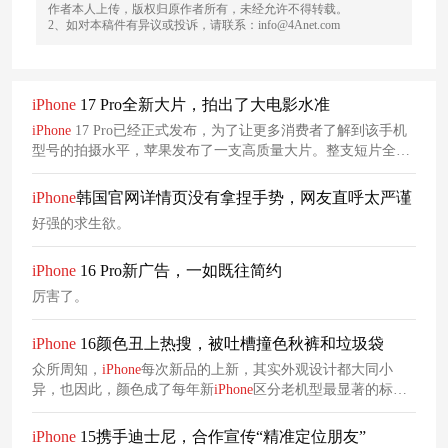
作者本人上传，版权归原作者所有，未经允许不得转载。
2、如对本稿件有异议或投诉，请联系：info@4Anet.com
iPhone
17 Pro全新大片，拍出了大电影水准
iPhone
17 Pro已经正式发布，为了让更多消费者了解到该手机
型号的拍摄水平，苹果发布了一支高质量大片。整支短片全程
采用慢动作呈现，将多个大片拍摄场景中的细节无限放大，激
烈的画面与舒缓的乡村音乐BGM形成趣味反差，极为巧妙地呈
iPhone
韩国官网详情页没有拿捏手势，网友直呼太严谨
现了
iPhone
17 Pro轻松应对各种拍摄需求的卖点。
好强的求生欲。
iPhone
16 Pro新广告，一如既往简约
厉害了。
iPhone
16颜色丑上热搜，被吐槽撞色秋裤和垃圾袋
众所周知，
iPhone
每次新品的上新，其实外观设计都大同小
异，也因此，颜色成了每年新
iPhone
区分老机型最显著的标
志。这也是为什么大家常常调侃新款
iPhone
“科技以换壳为
本”。
iPhone
15携手迪士尼，合作宣传“精准定位朋友”