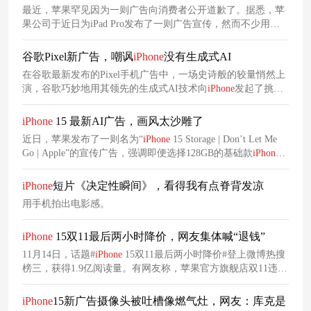
最近，苹果罕见因为一则广告向消费者公开道歉了。据悉，苹
果公司于近日为iPad Pro发布了一则广告宣传，然而不少用
户、媒体，尤其是艺术圈人士都对该视频表达不满。在不久之
前，他们又发布了一支全新的
iPhone
15宣传广告。今年的纪念
谷歌Pixel新广告，嘲讽
iPhone
没有生成式AI
日，苹果公司与迪士尼携手合作，共同打造了一支以星球大战
在谷歌最新发布的Pixel手机广告中，一场史诗般的较量悄然上
为主题的广告，旨在宣传
iPhone
15的“Precision Finding”功能。
演，谷歌巧妙地用其领先的生成式AI技术向
iPhone
发起了挑
然而，在
iPhone
15的定位分享和精准寻找功能的帮助下，他最
战。广告中，Pixel手机以其出色的生成式AI技术为核心，通过
终成功与朋友们汇合。
一系列生动的场景和实例，向观众展示了其独特的魅力和优
iPhone
15 最新AI广告，画风太沙雕了
势。相比之下，
iPhone
则显得有些力不从心，其在这方面的表
近日，苹果发布了一则名为“
iPhone
15 Storage | Don’t Let Me
现与Pixel手机相去甚远。许多网友纷纷表示，谷歌的这次广告
Go | Apple”的宣传广告，强调即便选择128GB的基础款
iPhone
创意十足，让人对Pixel手机刮目相看。
15，也能通过云存储技术，轻松拥有“海量照片存储空间”。 目
前，苹果
iPhone
15系列手机的起步存储容量仍然是128GB。面
iPhone
短片《决定性瞬间》，看得我有点脊背发凉
对日益增长的App和媒体内容需求，这样的存储空间显然有些
用手机拍出电影感。
捉襟见肘。然而，苹果在最新的广告中明确
iPhone
15双11最后两小时降价，网友集体喊“退钱”
11月14日，话题#
iPhone
15双11最后两小时降价#登上微博热搜
榜三，获得1.9亿阅读量。有网友称，苹果官方旗舰店双11违背
承诺，
iPhone
15最后两小时又降价200-300元，感觉自己被苹果
“背刺”。
iPhone
15新广告摄像头被吐槽像燃气灶，网友：库克是