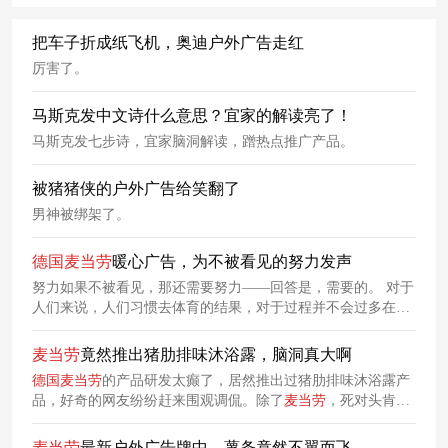
把车子折成纸飞机，奥迪户外广告走红
厉害了。
马斯克发中文诗什么意思？宜家的解读亮了！
马斯克发七步诗，宜家脑洞解读，蹭热点推广产品。
被猪猪侠的户外广告给笑翻了
男神被绑架了。
德国
麦当劳
暖心广告，为不被看见的努力发声
努力如果不被看见，那还需要努力——回答是，需要的。 对于
人们来说，人们习惯去体育的结果，对于过程并不会过多在
乎；这种情况如果放到残疾人运动员身上更为明显，他们的努
力和拼搏，总是被忽视和遗忘。
德国
麦当劳
与
德国
残疾人体育
麦当劳
竟然推出猪肋排味沐浴露，脑洞真大啊
协会的合作，就是为了改变这一现状。他们希望通过这样的合
德国
麦当劳
的产品研发太癫了，居然推出过猪肋排味沐浴露产
作，让更多的人关注到残疾人运动这一领域，让这些隐匿的英
品，好奇的网友纷纷赶来围观调侃。除了
麦当劳
，死对头肯德
雄们被看见、被关注、被赞扬。
基也曾大开脑洞，联合口腔护理品牌Hismile推出过炸鸡味牙
膏，直接把话题度拉满！
麦当劳
最新户外广告牌中，薯条竟然不翼而飞