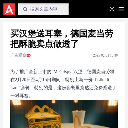
Toggle t
买汉堡送耳塞，德国麦当劳
把酥脆卖点做透了
广告观察
2025-02-21 10:30
为了推广全新上市的“McCrispy”汉堡，德国麦当劳将
在2月20日至4月15日期间，特别上新一份“I Like It
Laut”套餐，特别的是，这份套餐里竟然还免费赠送了
一对耳塞。