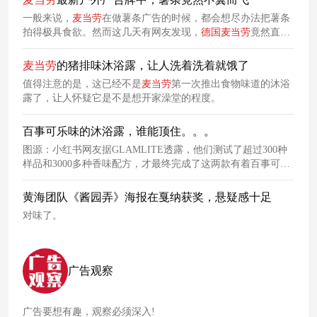
一般来说，
麦当劳
在做薯条广告的时候，都会想尽办法把薯条
拍得极具食欲。然而这几天有网友发现，
德国
麦当劳
竟然直接
用一个薯条空盒子打广告，画面中没有出现一根薯条？！事实
上，该广告牌中的薯条只是藏起来了。
麦当劳
的猪排味沐浴露，让人洗着洗着就饿了
值得注意的是，这已经不是
麦当劳
第一次推出食物味道的沐浴
露了，让人怀疑它是不是想开家澡堂的程度。
百事可乐味的沐浴露，谁能顶住。。。
图源：小红书网友据GLAMLITE透露，他们测试了超过300种
样品和3000多种香味配方，才最终完成了这两款有着百事可乐
风味的产品，售价均为12美元。
黄海团队《酱园弄》海报在戛纳获奖，悬疑感十足
对味了。
广告观察
广告要想有趣，观察必须深入!