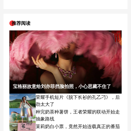
推荐阅读
宝格丽故意给刘亦菲挡脸拍照，小心思藏不住了
荣耀手机短片《脱下长衫的孔乙刁》，后
劲太大了
种完奶茶种薯饼，王者荣耀的联动开始走
抽象路线
茉莉奶白小票，竟然开始连载真正的番茄