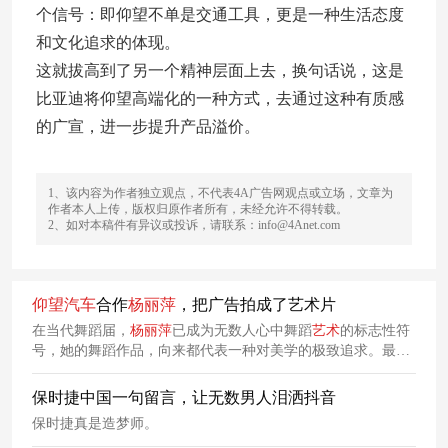
个信号：即仰望不单是交通工具，更是一种生活态度
和文化追求的体现。
这就拔高到了另一个精神层面上去，换句话说，这是
比亚迪将仰望高端化的一种方式，去通过这种有质感
的广宣，进一步提升产品溢价。
1、该内容为作者独立观点，不代表4A广告网观点或立场，文章为
作者本人上传，版权归原作者所有，未经允许不得转载。
2、如对本稿件有异议或投诉，请联系：info@4Anet.com
仰望
汽车
合作
杨丽萍
，把广告拍成了艺术片
在当代舞蹈届，
杨丽萍
已成为无数人心中舞蹈
艺术
的标志性符
号，她的舞蹈作品，向来都代表一种对美学的极致追求。最
近，
仰望
汽车
就携手
杨丽萍
，共同上线了一支广告
大片
《月曜
银华•灵动无界》，意图用
杨丽萍
的美学表达，诠释
仰望
U7的
保时捷中国一句留言，让无数男人泪洒抖音
东方美学气质。
保时捷真是造梦师。