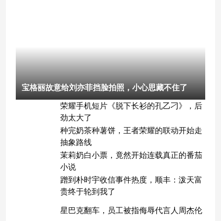
宝格丽故意给刘亦菲挡脸拍照，小心思藏不住了
荣耀手机短片《脱下长衫的孔乙刁》，后
劲太大了
种完奶茶种薯饼，王者荣耀的联动开始走
抽象路线
茉莉奶白小票，竟然开始连载真正的番茄
小说
蹭到朴时宇收信事件热度，顺丰：泼天富
贵终于轮到我了
星巴克翻车，员工被指侮辱代言人周杰伦