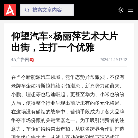
Toggle t
仰望汽车×杨丽萍艺术大片
出街，主打一个优雅
4A广告网
2024-11-19 17:12
在当今新能源汽车领域，竞争态势异常激烈，不仅有
老牌车企如特斯拉持续引领潮流，新兴势力如蔚来、
小鹏、理想等也迅速崛起，更甚至华为、小米也纷纷
入局，使得整个行业呈现出前所未有的多元化格局。
在这场没有硝烟的战争中，营销手段成为了各大品牌
争夺市场份额的关键武器之一。为了吸引消费者的注
意力，车企们纷纷祭出奇招，从联名跨界合作到打造
现象级广告大片，从线上互动体验到线下沉浸式活