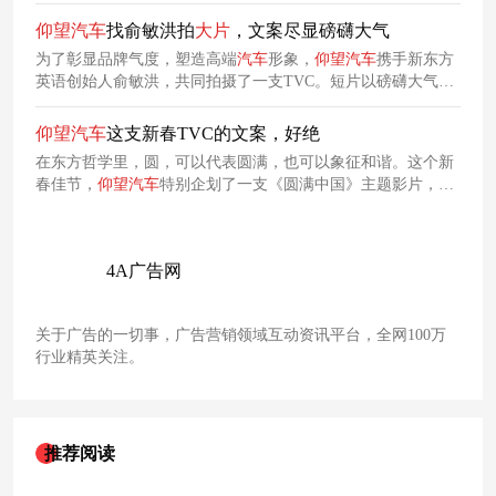
这种情况，
仰望
汽车
以一支少年足球态度片，给出了高燃的回
应。
仰望
汽车
找俞敏洪拍
大片
，文案尽显磅礴大气
为了彰显品牌气度，塑造高端
汽车
形象，
仰望
汽车
携手新东方
英语创始人俞敏洪，共同拍摄了一支TVC。短片以磅礴大气的
文案、俞敏洪沉稳有力的讲述，配合宏大的画面质感，共同营
造
出
仰望
汽车
高端、大气、富有底蕴的品牌气质。
仰望
汽车
这支新春TVC的文案，好绝
在东方哲学里，圆，可以代表圆满，也可以象征和谐。这个新
春佳节，
仰望
汽车
特别企划了一支《圆满中国》主题影片，巧
妙地阐述
出
不同身份的人所遇到的困境，并将生活中的“卡”与
仰望
汽车
原地掉头技术相联系，展示
出
仰望
汽车
原地掉头的颠
覆性技术。
4A广告网
关于广告的一切事，广告营销领域互动资讯平台，全网100万
行业精英关注。
推荐阅读