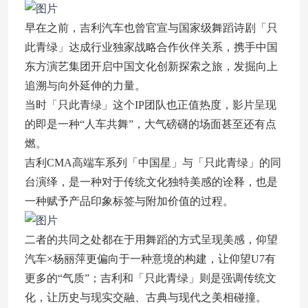
早在之前，吉利汽车也曾官宣与国家级舞蹈诗剧「只
此青绿」达成行业独家战略合作伙伴关系，携手中国
东方演艺集团开启中国文化创新探索之旅，发掘向上
追溯与向外延伸的力量。
当时「只此青绿」这个IP团队也正值热度，影片呈现
的即是一种“人车共舞”，大气磅礴的场面甚至还有点
燃。
吉利CMA高端车系列「中国星」与「只此青绿」的同
台演绎，是一种对于传统文化独特美感的诠释，也是
一种赋予产品印象标签与附加价值的过程。
二者的共同之处都在于用舞蹈的方式呈现美感，仰望
汽车×杨丽萍更偏向于一种意境的构建，让仰望U7有
更多的“气质”；吉利和「只此青绿」则是强调传统文
化，让历史与现实交融、古典与现代之美相碰撞。