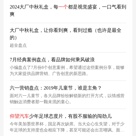
2024大厂中秋礼盒，每
一个
都是视觉盛宴，一口气看到
爽
大厂中秋礼盒，让你看到爽，看到过瘾（也许是最全
的）
超全盘点
7月经典案例盘点，看品牌如何乘风破浪
小编盘点了7月份8个创意案例，希望通过这些案例分享，能够
为大家提供品牌营销、广告创意的新思路。
六一营销盘点：2019年儿童节，谁是主角？
面对六一儿童节，各大品牌纷纷解锁新的打开方式，以情感营
销触达消费者那一颗未泯的童心。
仰望
汽车
少年足球态度片，有股不服输的闯劲儿
今年美加墨世界杯，国足再次缺席。当大众心生失望，对于少
年足球的支持度也会相应下降，甚至可能还会出言嘲讽。面对