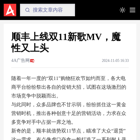
Toggle t
顺丰上线双11新歌MV，魔
性又上头
4A广告网
2024-11-05 16:33
随着一年一度的“双11”购物狂欢节如约而至，各大电
商平台纷纷祭出各自的促销大招，试图在这场激烈的
市场竞争中脱颖而出。
与此同时，众多品牌也不甘示弱，纷纷抓住这一黄金
营销时机，推出各种创意十足的营销活动，力求在众
多竞争对手中占据一席之地。
新奇的是，顺丰就借势双11节点，瞄准了大众“退货”
这一需求，有点像虎口夺食一般打造了一系列耐人寻