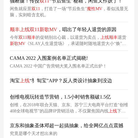
骚断腿！传授
双
11
“节后鱼生”秘籍，闲鱼又作妖了！
闲鱼就应景
双
11
，打造了一场“节后鱼生”
魔
性
MV
，看似浅显无
脑，实则暗含玄机。
顺
丰
上线
双
11
新
歌
MV
，唱出了年轻人退货的原因
今年
双
11
顺
丰
的促销别出心裁，以退货为卖点，
上线
顺
丰
退货
新
歌
MV
《SLAY人生退货场》，承诺随时随地退货大小“焕”，
让你赢在时效起跑线。 ​
CAMA 2022 入围案例名单正式揭晓!
CAMA 2022 中国广告营销大奖入围名单正式出炉！
淘宝
上线
“犭匋宝”APP？反人类设计抽象到没边
创维电视玩转造节营销，1.5小时销售额破1.5亿
创维，在2018年联合天猫、京东、苏宁三大电商平台打造“创维
408全球电视节”的品牌IP营销活动，不仅聚焦国内线
上线
下市
场，更是将目光
放
远至国外。
京东和抽象圣体邓超一起搞抽象，给全网亿点点震撼
究竟是哪个天才想出来的