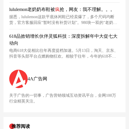
lululemon老奶奶布鞋被
疯
抢，网友：我不理解。。。
据悉，lululemon这款平底休闲鞋已经卖爆了，多个尺码均断
货，官方客服回应“暂时没有补货计划”。980块一双的“老奶奶
布鞋”被
疯
抢，网友表示不理解，我也不理解。。。今年年初，
lululemon
上线
了Get Low系列瑜伽裤，新品卖点主打“随便蹲、
618品效销增长伙伴灵狐科技：深度拆解年中大促七大
随便拉、随便练”。一次次挑战消费者底线的lululemon，让曾
动向
经忠实的中产消费者，逐渐变得失望。
电商618大促相比往年再度提档加速。5月13日，淘天、京东、
抖音等头部平台点燃购物狂欢。相较于往年，今年的618不仅
在时间上抢先起跑，更在玩法上掀起革新浪潮。面对愈发紧凑
的大促节奏，品牌如何精准捕捉行业趋势，制定行之有效的营
销运营策略？本文将深入剖析618大促前沿动向，为品牌把握
4A广告网
机遇提供参照。
关于广告的一切事，广告营销领域互动资讯平台，全网100万
行业精英关注。
推荐阅读