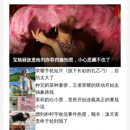
宝格丽故意给刘亦菲挡脸拍照，小心思藏不住了
荣耀手机短片《脱下长衫的孔乙刁》，后
劲太大了
种完奶茶种薯饼，王者荣耀的联动开始走
抽象路线
茉莉奶白小票，竟然开始连载真正的番茄
小说
蹭到朴时宇收信事件热度，顺丰：泼天富
贵终于轮到我了