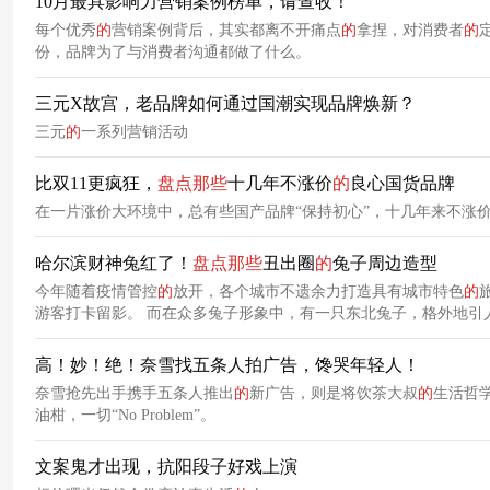
10月最具影响力营销案例榜单，请查收！
每个优秀
的
营销案例背后，其实都离不开痛点
的
拿捏，对消费者
的
份，品牌为了与消费者沟通都做了什么。
三元X故宫，老品牌如何通过国潮实现品牌焕新？
三元
的
一系列营销活动
比双11更疯狂，
盘点
那些
十几年不涨价
的
良心国货品牌
在一片涨价大环境中，总有些国产品牌“保持初心”，十几年来不涨
哈尔滨财神兔红了！
盘点
那些
丑出圈
的
兔子周边造型
今年随着疫情管控
的
放开，各个城市不遗余力打造具有城市特色
的
游客打卡留影。 而在众多兔子形象中，有一只东北兔子，格外地引人
高！妙！绝！奈雪找五条人拍广告，馋哭年轻人！
奈雪抢先出手携手五条人推出
的
新广告，则是将饮茶大叔
的
生活哲
油柑，一切“No Problem”。
文案鬼才出现，抗阳段子好戏上演