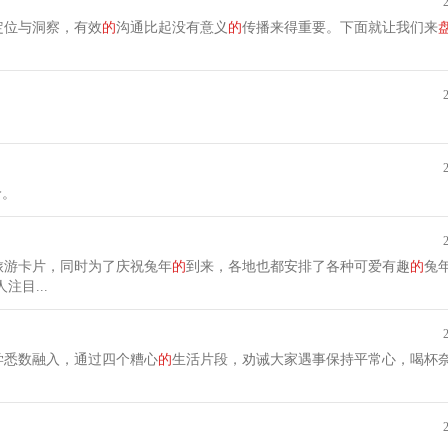
定位与洞察，有效
的
沟通比起没有意义
的
传播来得重要。下面就让我们来
价。
旅游卡片，同时为了庆祝兔年
的
到来，各地也都安排了各种可爱有趣
的
兔
注目...
学悉数融入，通过四个糟心
的
生活片段，劝诫大家遇事保持平常心，喝杯