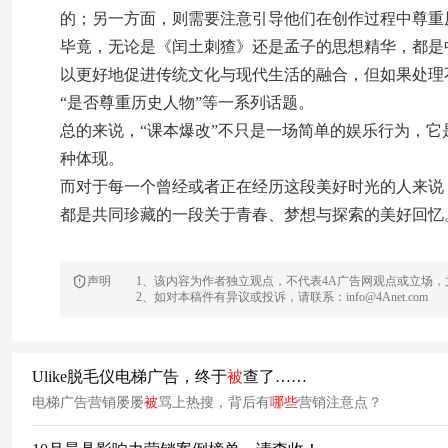
的；另一方面，则需要注意引导他们在创作过程中尊重
毕竟，无论是《闰土刺猹》还是孟子的思想精华，都是
以更好地促进传统文化与现代生活的融合，但如果处理
“是否尊重历史人物”等一系列话题。
总的来说，“课本爆改”不只是一场简单的娱乐行为，
种体现。
而对于每一个曾经或者正在经历这段美好时光的人来说
都是共同珍藏的一段关于青春、梦想与探索的美好回忆
声明
1、该内容为作者独立观点，不代表4A广告网观点或立场
2、如对本稿件有异议或投诉，请联系：info@4Anet.com
Ulike脱毛仪电梯广告，终于
被
查了……
电梯广告营销屡屡
被
骂上热搜，背后有
哪些
营销注意点？