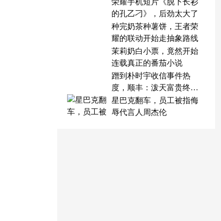
荣耀手机短片《脱下长衫
的孔乙刁》，后劲太大了
种完奶茶种薯饼，王者荣
耀的联动开始走抽象路线
茉莉奶白小票，竟然开始
连载真正的番茄小说
蹭到朴时宇收信事件热
度，顺丰：泼天富贵终于
轮到我了
星巴克翻车，员工被指侮
辱代言人周杰伦