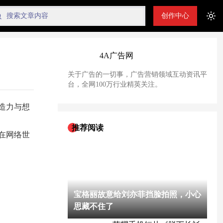
创作中心
Tog
4A广告网
关于广告的一切事，广告营销领域互动资讯平
台，全网100万行业精英关注。
造力与想
推荐阅读
在网络世
宝格丽故意给刘亦菲挡脸拍照，小心
思藏不住了