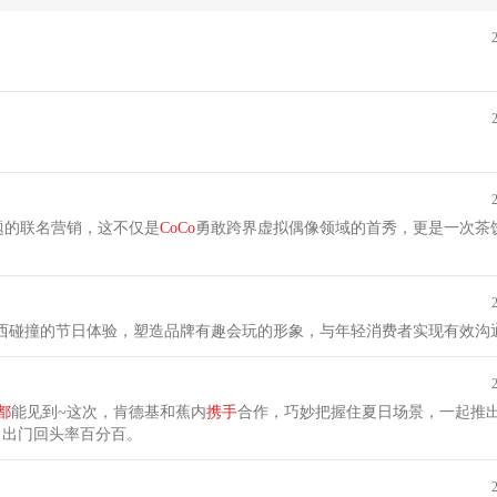
主题的联名营销，这不仅是
CoCo
勇敢跨界虚拟偶像领域的首秀，更是一次茶
西碰撞的节日体验，塑造品牌有趣会玩的形象，与年轻消费者实现有效沟
都
能见到~这次，肯德基和蕉内
携手
合作，巧妙把握住夏日场景，一起推
，出门回头率百分百。