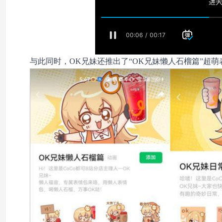
与此同时，OK兄妹还推出了“OK兄妹懒人石榴篇”超萌