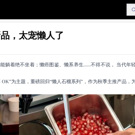
新品，太宠懒人了
着绝不坐着；懒癌图鉴、懒系养生......不得不说， 当代年
事 OK”为主题，重磅回归“懒人石榴系列”，作为秋季主推产品，