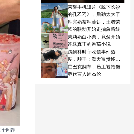
荣耀手机短片《脱下长衫
的孔乙刁》，后劲太大了
种完奶茶种薯饼，王者荣
耀的联动开始走抽象路线
茉莉奶白小票，竟然开始
连载真正的番茄小说
蹭到朴时宇收信事件热
度，顺丰：泼天富贵终于
轮到我了
星巴克翻车，员工被指侮
辱代言人周杰伦
这个问题，