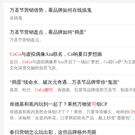
万圣节营销借势，看品牌如何在线搞鬼
会搞鬼
万圣节营销盘点，看品牌如何“捣蛋”
万圣节营销盘点。
CoCo
与虚拟偶像Aza联名，Co响夏日梦想曲
近日，
CoCo
与虚拟偶像界Aza开启了一场以“梦想，Co甜Co萨”为
文化深度交融的创意飞跃。
“捣蛋”续命水、破次元奇遇…万圣节品牌带你“鬼混”
喜茶、旺仔、
CoCo
都
可
、肯德基、百度等品牌借势万圣节，制造中
肯德基和蕉内玩到一起了？果然万物皆
可
组CP
肯德基和蕉内竟然合体组CP了？！果然，只要等得够久，啥样的CP
块」冰袖和「全是鸡米花」口罩两款联名产品，戴上秒变“显眼包”
春日营销怎么玩出彩，这些品牌格外亮眼