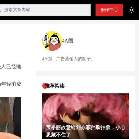
创作中心
Tog
4A圈
4A圈，广告营销人的圈子。
轻人已经懒
为年轻消费
推荐阅读
宝格丽故意给刘亦菲挡脸拍照，小心
思藏不住了