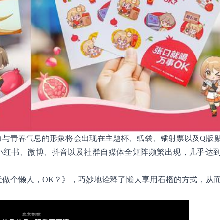
活力与青春气息的形象将会出现在主题杯、纸袋、镭射票以及Q版
、小红书、微博、抖音以及社群自媒体全矩阵频繁出现，几乎达
天做个懒人，OK？》，巧妙地诠释了懒人享用石榴的方式，从