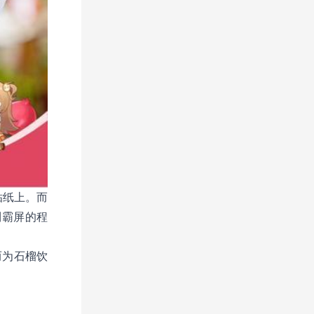
贴纸上。而
到霸屏的程
而为石榴饮