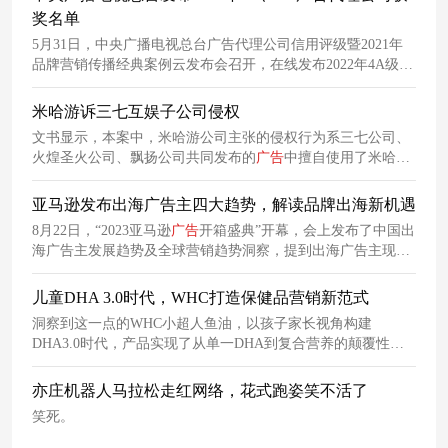
奖名单
5月31日，中央广播电视总台广告代理公司信用评级暨2021年
品牌营销传播经典案例云发布会召开，在线发布2022年4A级、
3A级广告代理公司名单和2021年度“品牌强国工程”融合传播经
典案例、2021-2022“双奥”赛事传播优秀合作伙伴。
米哈游诉三七互娱子公司侵权
文书显示，本案中，米哈游公司主张的侵权行为系三七公司、
火煌圣火公司、飘扬公司共同发布的
广告
中擅自使用了米哈游
公司开发运营的“崩坏3”游戏角色“苍玄”的形象；点击该
广告
，
展现手机游戏“九州明月刀”的介绍页面并引导用户下载安装该
亚马逊发布出海广告主四大趋势，解读品牌出海新机遇
游戏。
8月22日，“2023亚马逊
广告
开箱盛典”开幕，会上发布了中国出
海广告主发展趋势及全球营销趋势洞察，提到出海广告主现在
有四大发展趋势，分别是“活力强、增速快、布局广、创新
足”。
儿童DHA 3.0时代，WHC打造保健品营销新范式
洞察到这一点的WHC小超人鱼油，以孩子家长视角构建
DHA3.0时代，产品实现了从单一DHA到复合营养的颠覆性创
新。目前市面上的儿童DHA产品深陷同质化红海，主要聚焦于
0-3岁婴幼儿市场。凭借着迎合市场爆发的产品策略，荣登三榜
亦庄机器人马拉松走红网络，花式跑姿笑不活了
TOP1、热卖690000+的WHC小超人鱼油，正用一场从产品到流
笑死。
量的系统性革命，宣告“儿童DHA 3.0时代”的真正来临。