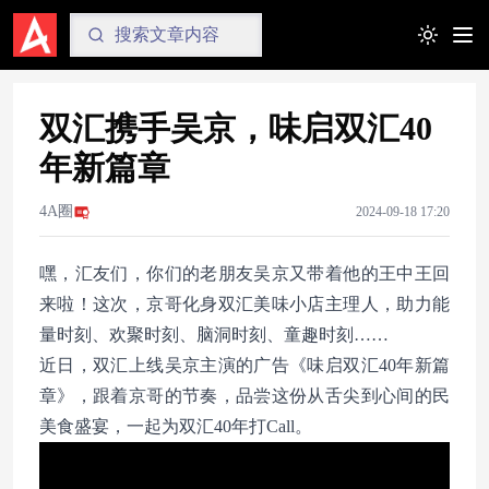
Toggle t
双汇携手吴京，味启双汇40
年新篇章
4A圈
2024-09-18 17:20
嘿，汇友们，你们的老朋友吴京又带着他的王中王回
来啦！这次，京哥化身双汇美味小店主理人，助力能
量时刻、欢聚时刻、脑洞时刻、童趣时刻……
近日，双汇上线吴京主演的广告《味启双汇40年新篇
章》，跟着京哥的节奏，品尝这份从舌尖到心间的民
美食盛宴，一起为双汇40年打Call。