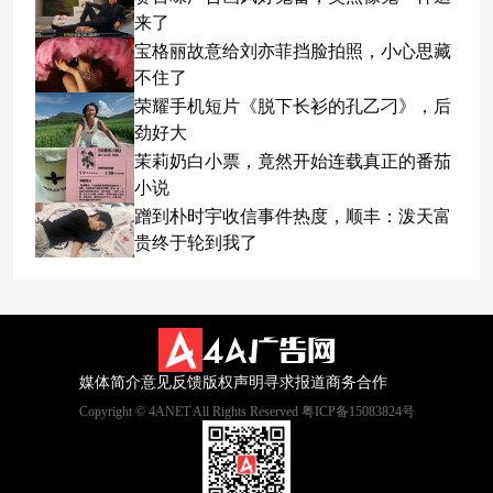
来了
宝格丽故意给刘亦菲挡脸拍照，小心思藏
不住了
荣耀手机短片《脱下长衫的孔乙刁》，后
劲好大
茉莉奶白小票，竟然开始连载真正的番茄
小说
蹭到朴时宇收信事件热度，顺丰：泼天富
贵终于轮到我了
媒体简介
意见反馈
版权声明
寻求报道
商务合作
Copyright © 4ANET All Rights Reserved 粤ICP备15083824号