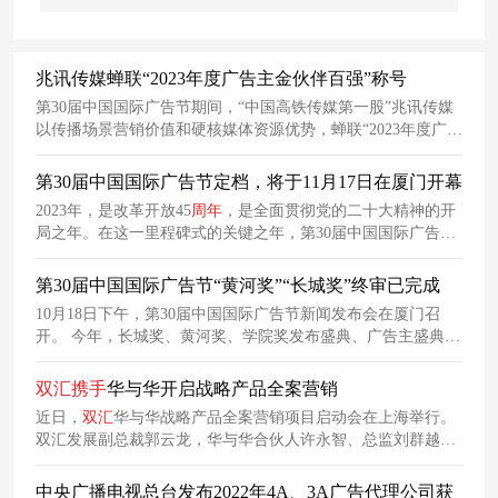
兆讯传媒蝉联“2023年度广告主金伙伴百强”称号
第30届中国国际广告节期间，“中国高铁传媒第一股”兆讯传媒
以传播场景营销价值和硬核媒体资源优势，蝉联“2023年度广告
主金伙伴百强”称号。
第30届中国国际广告节定档，将于11月17日在厦门开幕
2023年，是改革开放45
周年
，是全面贯彻党的二十大精神的开
局之年。在这一里程碑式的关键之年，第30届中国国际广告节
也将于11月16日-19日在厦门展开为期4天的系列活动。
第30届中国国际广告节“黄河奖”“长城奖”终审已完成
10月18日下午，第30届中国国际广告节新闻发布会在厦门召
开。 今年，长城奖、黄河奖、学院奖发布盛典、广告主盛典、
3·15公益广告大赛颁奖等行业年度
盛会
仍是重头好戏。据悉，
“黄河奖”“长城奖”终审工作已完成，评选结果将在广告节上揭
双汇
携手
华与华开启战略产品全案营销
晓并举行发布盛典。
近日，
双汇
华与华战略产品全案营销项目启动会在上海举行。
双汇发展副总裁郭云龙，华与华合伙人许永智、总监刘群越等
现场出席启动会。
中央广播电视总台发布2022年4A、3A广告代理公司获