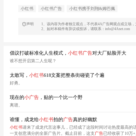
小红书
小红书广告
小红书携手刘翔&姆巴佩
声明
1、该内容为作者独立观点，不代表4A广告网观点或立场
2、如对本稿件有异议或投诉，请联系：info@4Anet.com
倡议打破标准化人生模式，
小
红
书
广告
对大厂贴脸开大
谁不想开启第二人生呢？
太敢写，
小
红
书
618文案把整条街碰瓷了个遍
好勇。
现在的
小
广告
，贴的一个比一个野
离谱。
谁懂，成龙给
小
红
书
拍的
广告
真的好幽默
小
红
书
请来了成龙代言这事儿，已经成了这段时间讨论热度最高的
一支创意满分的全新广告片。截止目前，这支
广告
已经收获了10万