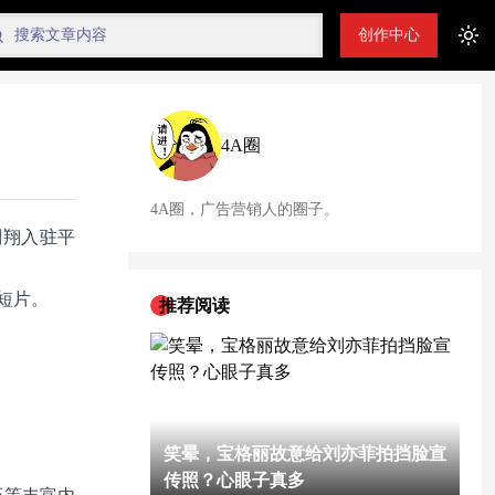
创作中心
Tog
4A圈
4A圈，广告营销人的圈子。
刘翔入驻平
短片。
推荐阅读
笑晕，宝格丽故意给刘亦菲拍挡脸宣
传照？心眼子真多