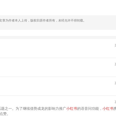
，文章为作者本人上传，版权归原作者所有，未经允许不得转载。
话题之一。为了继续借势成龙的影响力推广
小
红
书
的语音问功能，
小
红
书
+点赞。