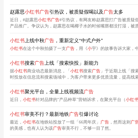
赵露思
小
红
书
广告
引热议，被质疑假喝以及
广告
太多
近日，#赵露思
小
红
书
广告
#引热议，有网友称赵露思打广告被质疑
产品推广。争议认为，赵露思在喝椰子水的时候嘴唇都没打湿，被
小
红
书
上线中秋
广告
，重新定义“中式户外”
小
红
书
在这个中秋拍摄了一支
广告
，用《
小
宇》的故事告诉大家，
小
红
书
搜索
广告
上线「搜索快投」新能力
据
小
红
书
商业动态最新消息，「
小
红
书
搜索
广告
」于近期上线「搜
时投放在信息流和搜索场域中，为客户带来更多优质流量，提高线索拿量能力。 「搜索快投」不仅为客户提供了快速试水搜索投放
助搜索流量实现有效扩量以及更优的预算分配。
小
红
书
聚光平台，全量上线视频流
广告
近日，
小
红
书
针对品牌的“产品种草”营销诉求，在聚光平台（
小
红
小
红
书
审美不行？最新地铁
广告
引爆讨论
最近，
小
红
书
在地铁站投放了一组「66周年庆」
广告
，然而这则
广
的美感，也有人认为该
广告
审美不行，不够一目了然。