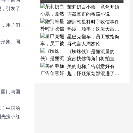
巧等丰富内
茉莉奶白小票，竟然开始
梗，引发了
连载真正的番茄小说
蹭到韩星朴时宇收信事件
时，用户们
热度，顺丰：这泼天富贵
终于轮到我了
星巴克翻车，员工被指侮
台形象。同
辱代言人周杰伦
《蜘蛛侠》是懂流量的，
竟然找佛得角门将拍宣传
片
美的电梯广告创意好有
趣，怀疑策划部混进了天
才
出国门与国
来自中国的
国先搜小红