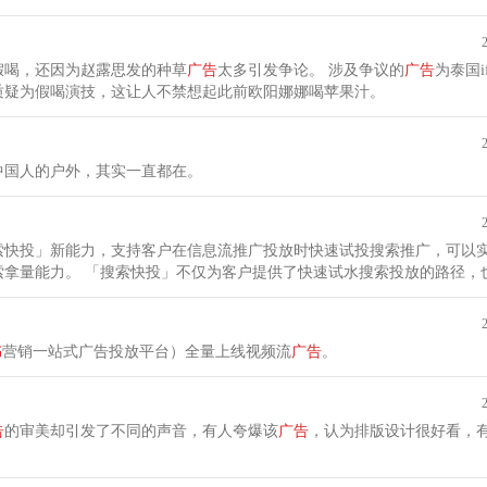
假喝，还因为赵露思发的种草
广告
太多引发争论。 涉及争议的
广告
为泰国
质疑为假喝演技，这让人不禁想起此前欧阳娜娜喝苹果汁。
中国人的户外，其实一直都在。
索快投」新能力，支持客户在信息流推广投放时快速试投搜索推广，可以
的路径，也有助于客户借
书
营销一站式广告投放平台）全量上线视频流
广告
。
告
的审美却引发了不同的声音，有人夸爆该
广告
，认为排版设计很好看，