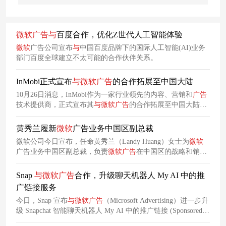
微软
广告
与
百度合作，优化Z世代人工智能体验
微软
广告公司宣布
与
中国百度品牌下的国际人工智能(AI)业务
部门百度全球建立不太可能的合作伙伴关系。
InMobi正式宣布
与
微软
广告
的合作拓展至中国大陆
10月26日消息，InMobi作为一家行业领先的内容、营销和
广告
技术提供商，正式宣布其
与
微软
广告
的合作拓展至中国大陆。
通过此项合作，营销人员将能够利用
微软
的搜索和展示
广告
产
品以制定整合营销解决方案来提升营销计划。InMobi和
微软
黄秀兰履新
微软
广告业务中国区副总裁
自 2018 年 7 月以来一直进行战略合作，不断为企业提供人群
微软公司今日宣布，任命黄秀兰（Landy Huang）女士为
微软
洞察、受众分析和整合营销平台等助力企业加速数字化转型。
广告业务中国区副总裁，负责
微软
广告
在中国区的战略和销售
双方的合作于2019年和2022年进一步扩大，目前
业务。
Snap
与
微软
广告
合作，升级聊天机器人 My AI 中的推
广链接服务
今日，Snap 宣布
与
微软
广告
（Microsoft Advertising）进一步升
级 Snapchat 智能聊天机器人 My AI 中的推广链接 (Sponsored
Links) 服务。