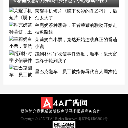
宝格丽故意给刘亦菲挡脸拍照，小心思藏不住了
荣耀手机短片《脱下长衫的孔乙刁》，后
劲太大了
种完奶茶种薯饼，王者荣耀的联动开始走
抽象路线
茉莉奶白小票，竟然开始连载真正的番茄
小说
蹭到朴时宇收信事件热度，顺丰：泼天富
贵终于轮到我了
星巴克翻车，员工被指侮辱代言人周杰伦
媒体简介
意见反馈
版权声明
寻求报道
商务合作
Copyright © 4ANET All Rights Reserved 粤ICP备15083824号