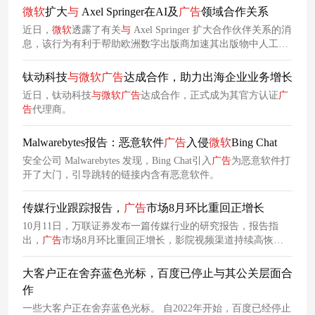
微软
扩大
与
Axel Springer在AI及
广告
领域合作关系
近日，
微软
透露了有关
与
Axel Springer 扩大合作伙伴关系的消
息，该行为有利于帮助欧洲数字出版商加速其出版物中人工智
能 的增长。周一的
公告
描述了 Axel Springer 将如何采用
Microsoft Advertising 作为其
广告
服务器，将现有的合作伙伴关
钛动科技
与
微软
广告
达成合作，助力出海企业业务增长
系从欧洲扩展到美国。
微软
扩大
与
Axel Springer合作伙伴关系
近日，钛动科技
与
微软
广告
达成合作，正式成为其官方认证
广
人工智能的实施正在加快这一步伐，因为消费者可以找到信息
告
代理商。
来更快地做出决策。目标是为 Axel Springer 的 AI 项目提供动
力，以由 Azure OpenAI 服务提供支持的 AI 助手 Hey 等项目为
Malwarebytes报告：恶意软件
广告
入侵
微软
Bing Chat
基础。
安全公司 Malwarebytes 发现，Bing Chat引入
广告
为恶意软件打
开了大门，引导跳转的链接内含有恶意软件。
传媒行业跟踪报告，
广告
市场8月环比重回正增长
10月11日，万联证券发布一篇传媒行业的研究报告，报告指
出，
广告
市场8月环比重回正增长，影院视频渠道持续高恢复
增长。
大客户正在舍弃蓝色光标，百度已停止与其公关层面合
作
一些大客户正在舍弃蓝色光标。 自2022年开始，百度已经停止